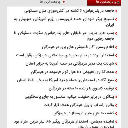
پر بازدیدترین ها
پر بحث ترین ها
فاجعه در بندرعباس؛ ۶ کشته در آتش‌سوزی منزل مسکونی
تشییع پیکر شهدای حمله تروریستی رژیم آمریکایی صهیونی به
ایران
بمب های بنزینی در خیابان های بندرعباس/ سکوت مسئولان تا
فاجعه رجاییِ دوم
اعلام رسمی آغاز خاموشی های برق در هرمزگان
استاندار: تردد در تمام محورهای مواصلاتی هرمزگان برقرار است
شهادت یک مدیر هرمزگانی در حمله آمریکا به جزایر استان
هدف‌گذاری تعویض ۱۰۰ هزار کولر فرسوده در هرمزگان
منبع آگاه در استانداری: حمله جدید آمریکا به برخی نقاط استان
توقیف کامیون با راننده ۱۰ ساله در هرمزگان
پنتاگون در برابر حقیقت میناب؛ سانسور به جای پاسخگویی
وقتی راه، آب و ریل هرمزگان هدف قرار گرفت
کشف ۲۰ هزار ماینر غیرمجاز در هرمزگان
نماینده مجلس: استاندار هرمزگان پیگیر ۸۵ لیتر بنزین مازاد بود
اما دولت هنوز نپذیرفته