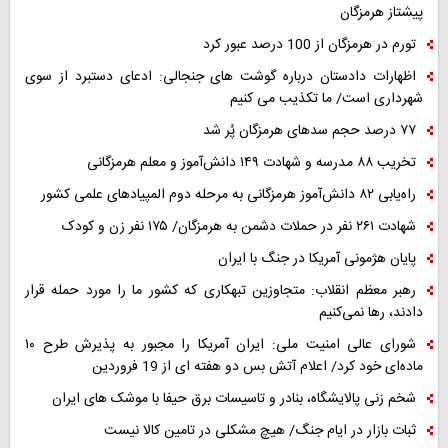
پیشتاز هرمزگان
تورم در هرمزگان از 100 درصد عبور کرد
اظهارات دادستان درباره گوشت های جنجالی: ادعای دستبرد از سوی
شهرداری است/ ما تکذیب می کنیم
۷۷ درصد حجم سدهای هرمزگان پُر شد
تخریب ۸۸ مدرسه و شهادت ۱۴۹ دانش‌آموز و معلم هرمزگانی
راه‌یابی ۸۲ دانش‌آموز هرمزگانی به مرحله دوم المپیادهای علمی کشور
شهادت ۲۶۱ نفر در حملات دشمن به هرمزگان/ ۱۷۵ نفر زن و کودک
پایان هژمونی آمریکا در جنگ با ایران
رهبر معظم انقلاب: متجاوزین تبهکاری که کشور ما را مورد حمله قرار
دادند، رها نمی‌کنیم
شورای عالی امنیت ملی: ایران آمریکا را مجبور به پذیرش طرح ۱۰
ماده‌ای خود کرد/ اعلام آتش بس دو هفته ای از 19 فروردین
شخم زنی پالایشگاه، بنادر و تاسیسات برق حیفا با موشک های ایران
ثبات بازار در ایام جنگ/ هیچ مشکلی در تامین کالا نیست