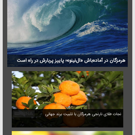
هرمزگان در آماده‌باش «ال‌نینو»؛ پاییز پربارش در راه است
نجات طلای نارنجی هرمزگان با تثبیت برند جهانی