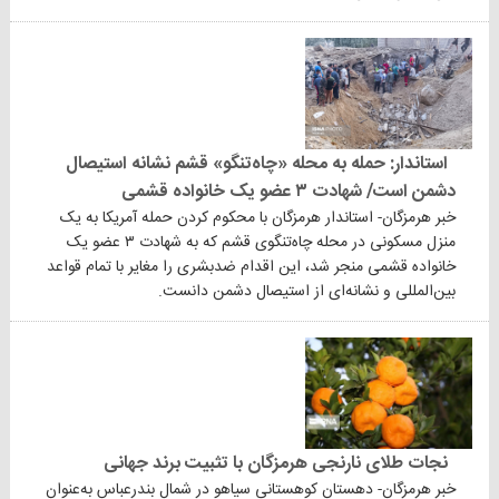
استاندار: حمله به محله «چاه‌تنگو» قشم نشانه استیصال
دشمن است/ شهادت ۳ عضو یک خانواده قشمی
خبر هرمزگان- استاندار هرمزگان با محکوم کردن حمله آمریکا به یک
منزل مسکونی در محله چاه‌تنگوی قشم که به شهادت ۳ عضو یک
خانواده قشمی منجر شد، این اقدام ضدبشری را مغایر با تمام قواعد
بین‌المللی و نشانه‌ای از استیصال دشمن دانست.
نجات طلای نارنجی هرمزگان با تثبیت برند جهانی
خبر هرمزگان- دهستان کوهستانی سیاهو در شمال بندرعباس به‌عنوان