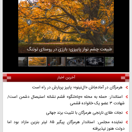
36 ام جشنواره فیلم فجر بندرعباس
شهر بندرع
لیوا گروه
هنر در پیا
طبیعت چشم
هماگ
آخرین اخبار
هرمزگان در آماده‌باش «ال‌نینو»؛ پاییز پربارش در راه است
استاندار: حمله به محله «چاه‌تنگو» قشم نشانه استیصال دشمن است/
شهادت ۳ عضو یک خانواده قشمی
نجات طلای نارنجی هرمزگان با تثبیت برند جهانی
نماینده مجلس: استاندار هرمزگان پیگیر ۸۵ لیتر بنزین مازاد بود اما
دولت هنوز نپذیرفته