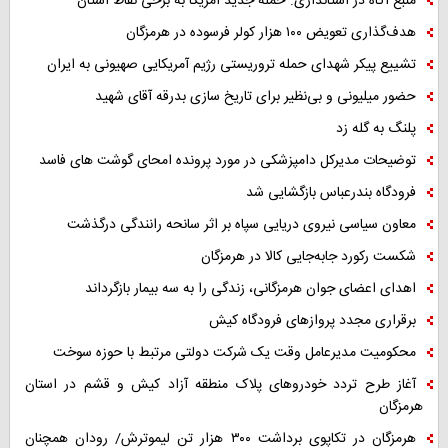
منبع آگاه در استانداری: حمله جدید آمریکا به برخی نقاط استان
هدف‌گذاری تعویض ۱۰۰ هزار کولر فرسوده در هرمزگان
تشییع پیکر شهدای حمله تروریستی رژیم آمریکایی صهیونی به ایران
حضور میلیونی و بی‌نظیر برای تاریخ سازی بدرقه آقای شهید
پلنگ به گله زد
توضیحات مدیرکل دامپزشکی در مورد پرونده امحای گوشت های فاسد
فرودگاه بندرعباس بازگشایی شد
معاون سیاسی نیروی دریایی سپاه بر اثر سانحه رانندگی درگذشت
شکست رکورد جابه‌جایی کالا در هرمزگان
اهدای اعضای جوان هرمزگانی، زندگی را به سه بیمار بازگرداند
برقراری مجدد پروازهای فرودگاه کیش
محکومیت مدیرعامل وقت یک شرکت دولتی مرتبط با حوزه سوخت
آغاز طرح تردد خودروهای پلاک منطقه آزاد کیش و قشم در استان
هرمزگان
هرمزگان در تکاپوی برداشت ۳۰۰ هزار تن لیموترش/ رودان همچنان