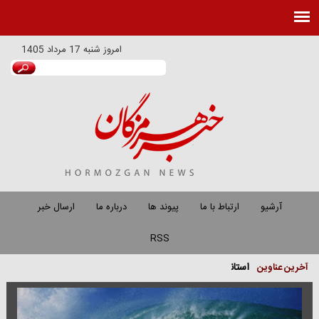
امروز
شنبه 17 مرداد 1405
آرشیو
ارتباط با ما
پیوند ها
درباره ما
ارسال خبر
RSS
استاندار: حمله به محله «چاه‌تنگو» قشم نشانه استیصال دشمن است/ شهادت ۳ عضو 
آخرین عناوین