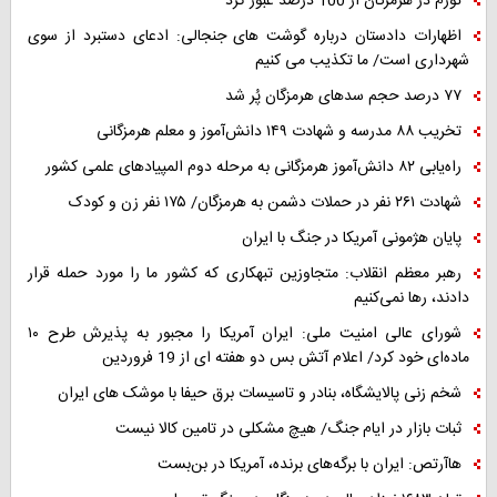
تورم در هرمزگان از 100 درصد عبور کرد
اظهارات دادستان درباره گوشت های جنجالی: ادعای دستبرد از سوی
شهرداری است/ ما تکذیب می کنیم
۷۷ درصد حجم سدهای هرمزگان پُر شد
تخریب ۸۸ مدرسه و شهادت ۱۴۹ دانش‌آموز و معلم هرمزگانی
راه‌یابی ۸۲ دانش‌آموز هرمزگانی به مرحله دوم المپیادهای علمی کشور
شهادت ۲۶۱ نفر در حملات دشمن به هرمزگان/ ۱۷۵ نفر زن و کودک
پایان هژمونی آمریکا در جنگ با ایران
رهبر معظم انقلاب: متجاوزین تبهکاری که کشور ما را مورد حمله قرار
دادند، رها نمی‌کنیم
شورای عالی امنیت ملی: ایران آمریکا را مجبور به پذیرش طرح ۱۰
ماده‌ای خود کرد/ اعلام آتش بس دو هفته ای از 19 فروردین
شخم زنی پالایشگاه، بنادر و تاسیسات برق حیفا با موشک های ایران
ثبات بازار در ایام جنگ/ هیچ مشکلی در تامین کالا نیست
هاآرتص: ایران با برگه‌های برنده، آمریکا در بن‌بست