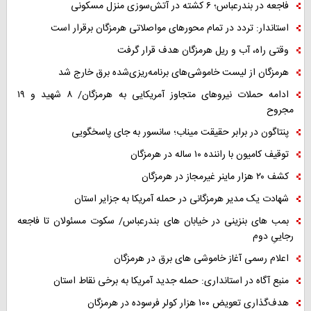
فاجعه در بندرعباس؛ ۶ کشته در آتش‌سوزی منزل مسکونی
استاندار: تردد در تمام محورهای مواصلاتی هرمزگان برقرار است
وقتی راه، آب و ریل هرمزگان هدف قرار گرفت
هرمزگان از لیست خاموشی‌های برنامه‌ریزی‌شده برق خارج شد
ادامه حملات نیروهای متجاوز آمریکایی به هرمزگان/ ۸ شهید و ۱۹
مجروح
پنتاگون در برابر حقیقت میناب؛ سانسور به جای پاسخگویی
توقیف کامیون با راننده ۱۰ ساله در هرمزگان
کشف ۲۰ هزار ماینر غیرمجاز در هرمزگان
شهادت یک مدیر هرمزگانی در حمله آمریکا به جزایر استان
بمب های بنزینی در خیابان های بندرعباس/ سکوت مسئولان تا فاجعه
رجاییِ دوم
اعلام رسمی آغاز خاموشی های برق در هرمزگان
منبع آگاه در استانداری: حمله جدید آمریکا به برخی نقاط استان
هدف‌گذاری تعویض ۱۰۰ هزار کولر فرسوده در هرمزگان