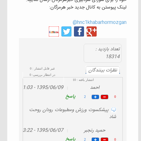
لینک پیوستن به کانال جدید خبر هرمزگان:
hnc1khabarhormozgan@
تعداد بازديد :
18314
نظرات بينندگان
غیر قابل انتشار :
0
در انتظار بررسی:
0
انتشار یافته :
10
احمد
1395/06/09 - 11:03
|
پاسخ
2
0
پیشکسوت ورزش ومطبوعات رودان روحت
شاد
حمید رنجبر
1395/06/07 - 13:22
|
پاسخ
2
0