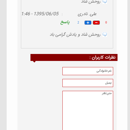
روحش شاد
علی. نادری
1395/06/05 - 21:46
|
پاسخ
2
0
روحش شاد و یادش گرامی باد
نظرات كاربران :