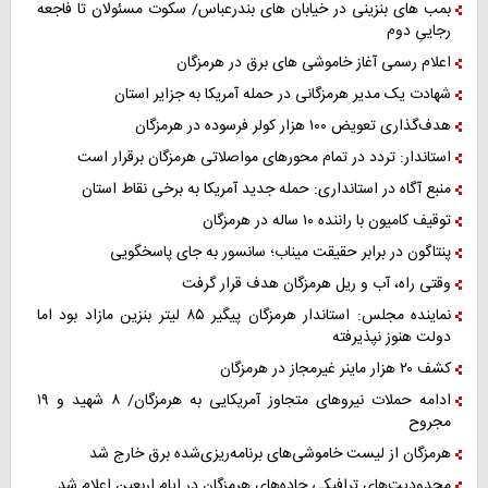
بمب های بنزینی در خیابان های بندرعباس/ سکوت مسئولان تا فاجعه
رجاییِ دوم
اعلام رسمی آغاز خاموشی های برق در هرمزگان
شهادت یک مدیر هرمزگانی در حمله آمریکا به جزایر استان
هدف‌گذاری تعویض ۱۰۰ هزار کولر فرسوده در هرمزگان
استاندار: تردد در تمام محورهای مواصلاتی هرمزگان برقرار است
منبع آگاه در استانداری: حمله جدید آمریکا به برخی نقاط استان
توقیف کامیون با راننده ۱۰ ساله در هرمزگان
پنتاگون در برابر حقیقت میناب؛ سانسور به جای پاسخگویی
وقتی راه، آب و ریل هرمزگان هدف قرار گرفت
نماینده مجلس: استاندار هرمزگان پیگیر ۸۵ لیتر بنزین مازاد بود اما
دولت هنوز نپذیرفته
کشف ۲۰ هزار ماینر غیرمجاز در هرمزگان
ادامه حملات نیروهای متجاوز آمریکایی به هرمزگان/ ۸ شهید و ۱۹
مجروح
هرمزگان از لیست خاموشی‌های برنامه‌ریزی‌شده برق خارج شد
محدودیت‌های ترافیکی جاده‌های هرمزگان در ایام اربعین اعلام شد