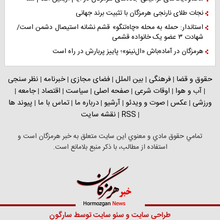
نجات طلای نارنجی هرمزگان با تثبیت برند جهانی
استاندار: حمله به محله «چاه‌تنگو» قشم نشانه استیصال دشمن است/
شهادت ۳ عضو یک خانواده قشمی
هرمزگان در آماده‌باش «ال‌نینو»؛ پاییز پربارش در راه است
حقوق و قضا
فرهنگی
بین الملل
فضای مجازی
خبرنامه
نظر سنجی
|
|
|
|
|
آب و هوا
اوقات شرعی
صفحه اصلی
سیاست
اقتصاد
جامعه
|
|
|
|
|
|
|
ورزشی
عکس
صوت و ویدئو
آرشیو
درباره ما
تماس با ما
پیوند ها
|
|
|
|
|
|
RSS
نقشه سایت
|
|
تمامي حقوق مادي و معنوي اين سايت متعلق به خبر هرمزگان است و
استفاده از مطالب، با ذکر منبع بلامانع است.
طراحی سایت
و
سئو سایت
توسط
سارگون