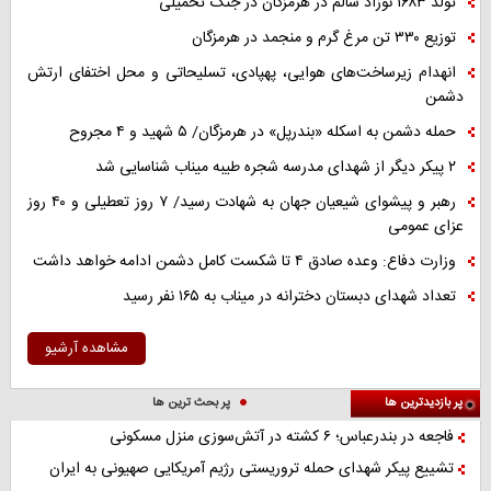
تولد ۱۶۸۳ نوزاد سالم در هرمزگان در جنگ تحمیلی
توزیع ۳۳۰ تن مرغ گرم و منجمد در هرمزگان
انهدام زیرساخت‌های هوایی، پهپادی، تسلیحاتی و محل اختفای ارتش
دشمن
حمله دشمن به اسکله «بندرپل» در هرمزگان/ ۵ شهید و ۴ مجروح
۲ پیکر دیگر از شهدای مدرسه شجره طیبه میناب شناسایی شد
رهبر و پیشوای شیعیان جهان به شهادت رسید/ ۷ روز تعطیلی و ۴۰ روز
عزای عمومی
وزارت دفاع: وعده صادق ۴ تا شکست کامل دشمن ادامه خواهد داشت
تعداد شهدای دبستان دخترانه در میناب به ۱۶۵ نفر رسید
مشاهده آرشیو
پر بازدیدترین ها
پر بحث ترین ها
فاجعه در بندرعباس؛ ۶ کشته در آتش‌سوزی منزل مسکونی
تشییع پیکر شهدای حمله تروریستی رژیم آمریکایی صهیونی به ایران