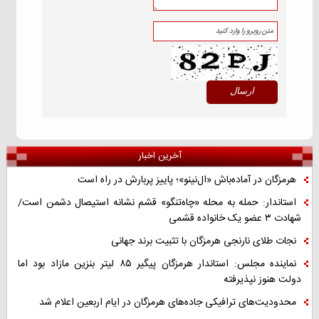
آخرین اخبار
هرمزگان در آماده‌باش «ال‌نینو»؛ پاییز پربارش در راه است
استاندار: حمله به محله «چاه‌تنگو» قشم نشانه استیصال دشمن است/
شهادت ۳ عضو یک خانواده قشمی
نجات طلای نارنجی هرمزگان با تثبیت برند جهانی
نماینده مجلس: استاندار هرمزگان پیگیر ۸۵ لیتر بنزین مازاد بود اما
دولت هنوز نپذیرفته
محدودیت‌های ترافیکی جاده‌های هرمزگان در ایام اربعین اعلام شد