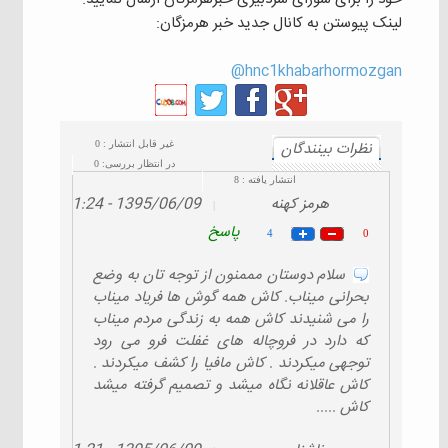
لینک پیوستن به کانال جدید خبر هرمزگان:
hnc1khabarhormozgan@
نظرات بينندگان
غیر قابل انتشار :
0
در انتظار بررسی:
0
انتشار یافته :
8
هرمز کهنه
1395/06/09 - 11:24
|
پاسخ
4
0
سلام دوستان مممنون از توجه تان به وضع
بحرانی میناب. کاش همه گوش ها فریاد میناب
را می شنیدند کاش همه به زندگی مردم میناب
که دارد در فروچاله های غفلت فرو می رود
توجهی میکردند . کاش مافیا را کشف میکردند .
کاش عاقلانه نگاه میشد و تصمیم گرفته میشد
کاش .....