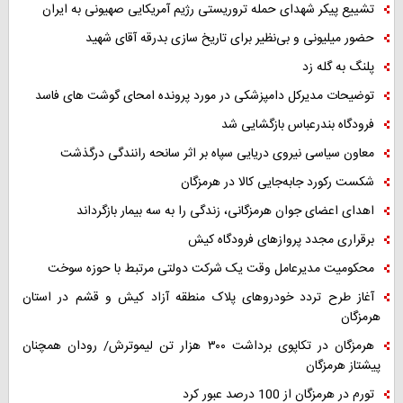
تشییع پیکر شهدای حمله تروریستی رژیم آمریکایی صهیونی به ایران
حضور میلیونی و بی‌نظیر برای تاریخ سازی بدرقه آقای شهید
پلنگ به گله زد
توضیحات مدیرکل دامپزشکی در مورد پرونده امحای گوشت های فاسد
فرودگاه بندرعباس بازگشایی شد
معاون سیاسی نیروی دریایی سپاه بر اثر سانحه رانندگی درگذشت
شکست رکورد جابه‌جایی کالا در هرمزگان
اهدای اعضای جوان هرمزگانی، زندگی را به سه بیمار بازگرداند
برقراری مجدد پروازهای فرودگاه کیش
محکومیت مدیرعامل وقت یک شرکت دولتی مرتبط با حوزه سوخت
آغاز طرح تردد خودروهای پلاک منطقه آزاد کیش و قشم در استان
هرمزگان
هرمزگان در تکاپوی برداشت ۳۰۰ هزار تن لیموترش/ رودان همچنان
پیشتاز هرمزگان
تورم در هرمزگان از 100 درصد عبور کرد