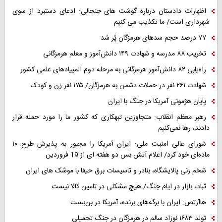
اظهارات دادستان درباره گوشت های جنجالی: ادعای دستبرد از سوی
شهرداری است/ ما تکذیب می کنیم
۷۷ درصد حجم سدهای هرمزگان پُر شد
تخریب ۸۸ مدرسه و شهادت ۱۴۹ دانش‌آموز و معلم هرمزگانی
راه‌یابی ۸۲ دانش‌آموز هرمزگانی به مرحله دوم المپیادهای علمی کشور
شهادت ۲۶۱ نفر در حملات دشمن به هرمزگان/ ۱۷۵ نفر زن و کودک
پایان هژمونی آمریکا در جنگ با ایران
رهبر معظم انقلاب: متجاوزین تبهکاری که کشور ما را مورد حمله قرار
دادند، رها نمی‌کنیم
شورای عالی امنیت ملی: ایران آمریکا را مجبور به پذیرش طرح ۱۰
ماده‌ای خود کرد/ اعلام آتش بس دو هفته ای از 19 فروردین
شخم زنی پالایشگاه، بنادر و تاسیسات برق حیفا با موشک های ایران
ثبات بازار در ایام جنگ/ هیچ مشکلی در تامین کالا نیست
هاآرتص: ایران با برگه‌های برنده، آمریکا در بن‌بست
تولد ۱۶۸۳ نوزاد سالم در هرمزگان در جنگ تحمیلی