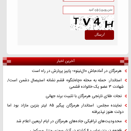
آخرین اخبار
هرمزگان در آماده‌باش «ال‌نینو»؛ پاییز پربارش در راه است
استاندار: حمله به محله «چاه‌تنگو» قشم نشانه استیصال دشمن است/
شهادت ۳ عضو یک خانواده قشمی
نجات طلای نارنجی هرمزگان با تثبیت برند جهانی
نماینده مجلس: استاندار هرمزگان پیگیر ۸۵ لیتر بنزین مازاد بود اما
دولت هنوز نپذیرفته
محدودیت‌های ترافیکی جاده‌های هرمزگان در ایام اربعین اعلام شد
فاجعه در بندرعباس؛ ۶ کشته در آتش‌سوزی منزل مسکونی