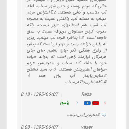
حالی که مردم روستا و حتی شهر میناب، فاقد
آب مناسب و کافی هستند. 2⃣ اعتراض مردم
میناب به مسئله آب، واکنش نسبت به مصرف
آب شرب هم استانیهای عزیز نیست، بلکه
متوجه کردن مسئولان مربوطه نسبت به عمق
فاجعه است. 3⃣ بالاخره ظرف آب میناب، روزی
به پایان خواهد رسید و بهتر آن است که پیش
از وقوع همگی فکر چاره باشیم جای جای
هرمزگان نیازمند راهی است که بتواند حیات
خود را حفظ کند میناب و بندرعباس هردو
خواهان آبشیرینکن هستند. 💧به امید داشتن
#منابع_پایدار آب برای همه💧
#نگاهبانان_جلگه_میناب
1395/06/07 - 08:18
Reza
|
پاسخ
5
0
#بحران_آب_میناب
1395/06/07 - 08:08
yaser
|