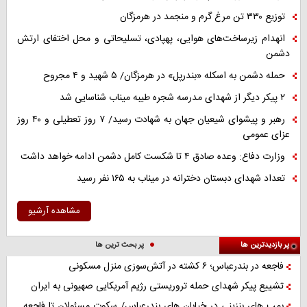
توزیع ۳۳۰ تن مرغ گرم و منجمد در هرمزگان
انهدام زیرساخت‌های هوایی، پهپادی، تسلیحاتی و محل اختفای ارتش
دشمن
حمله دشمن به اسکله «بندرپل» در هرمزگان/ ۵ شهید و ۴ مجروح
۲ پیکر دیگر از شهدای مدرسه شجره طیبه میناب شناسایی شد
رهبر و پیشوای شیعیان جهان به شهادت رسید/ ۷ روز تعطیلی و ۴۰ روز
عزای عمومی
وزارت دفاع: وعده صادق ۴ تا شکست کامل دشمن ادامه خواهد داشت
تعداد شهدای دبستان دخترانه در میناب به ۱۶۵ نفر رسید
مشاهده آرشیو
پر بازدیدترین ها
پر بحث ترین ها
فاجعه در بندرعباس؛ ۶ کشته در آتش‌سوزی منزل مسکونی
تشییع پیکر شهدای حمله تروریستی رژیم آمریکایی صهیونی به ایران
بمب های بنزینی در خیابان های بندرعباس/ سکوت مسئولان تا فاجعه