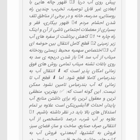
پیش روی آب دریا 3⃣ ظهور چاله هایی با
ابعادی غیر قابل توصیف، تخریب چندین راه
روستایی، مدرسه، خانه و در برخی از مناطق تلف
شدن احشام مردم 4⃣ ظهور بیکاری، فقر و
بسیاری از معضلات اجتماعی ناشی از آن و اینک
راه چاره ↪ 1⃣ کاهش برداشت از سفره های آب
زیر زمینی 2⃣ قطع کامل انتقال بین حوضه ای
آب 3⃣ اختصاص سهمیه محیط زیستی رودخانه
میناب از آب سد 4⃣ باز شدن دریچه ی سد به
روی باغات تشنه میناب تمامی روش های فوق
زمانی امکان پذیر است که ⬇ انتقال آب به
بندرعباس کاملا قطع شود. اما ⬇ قطع آب تا
زمانی که آب بندرعباس تامین نشود ممکن
نیست. این گونه است که: ✅ بهترین، منطقی
ترین و معقول ترین راه برای داشتن منابع آب
پایدار، احداث #آبشیرینکن است علاوه بر تمام
استدلال های بالا باید در نظر داشته باشیم. 1⃣
علاوه بر آب شرب، درصد نامشخصی از آب
انتقالی صرف صنایع، ساخت و ساز، فضای سبز،
فروش به کشتیها، آبمعدنی، فروش آب به
کشورهای حاشیه خلیج فارس و... میشود. در