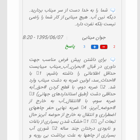
شما را به خدا دست از سر میناب بردارید.
دیگه نین آب. هیچ مینابی از کار شما را راضی
نیست بلکه نفرت دارد.
جوان مینابی
1395/06/07 - 08:20
|
پاسخ
3
2
برای داشتن پیش فرض مناسب جهت
داوری در قبال #بحران_آب_میناب میبایست
حداقل اطلاعاتی را داشته باشیم: 1⃣ با
#احداث_سد، اولین ضربه به دشت میناب وارد
شد. 2⃣ ضربه دوم، با قطع کردن #حق_آبه
حداقلی دشت (طبق استانداردهای جهانی) 3⃣
ضربه سوم، با #انتقال_آب به خارج از
#حوضه_آبریز، 4⃣ ضربه نهایی حفر چاههای
اضطراری و انتقال به خارج از حوضه آبریز حال
تبعات آن 👇🏽: 1⃣ خشک شدن بسیاری از باغات
و نابودی درختان چند ساله 2⃣ شوری آب
بسیاری از چاهها به علت برداشت بی رویه و