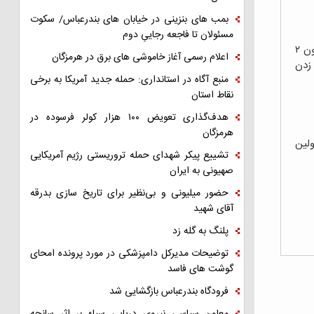
بمب های بنزینی در خیابان های بندرعباس/ سکوت
مسئولان تا فاجعه رجاییِ دوم
با سلام متاسفانه وضعیت تجمع معتادان در منطقه میدان یادبود خیلی اسفناک شده. هرروز حدود ساعت ۱۶ جلوی مجتمع نیمه ساز زیتون ۲
اعلام رسمی آغاز خاموشی های برق در هرمزگان
زدن
منبع آگاه در استانداری: حمله جدید آمریکا به برخی
نقاط استان
هدف‌گذاری تعویض ۱۰۰ هزار کولر فرسوده در
هرمزگان
قطع عصو نخبگانش اولین
تشییع پیکر شهدای حمله تروریستی رژیم آمریکایی
صهیونی به ایران
حضور میلیونی و بی‌نظیر برای تاریخ سازی بدرقه
آقای شهید
پلنگ به گله زد
توضیحات مدیرکل دامپزشکی در مورد پرونده امحای
گوشت های فاسد
فرودگاه بندرعباس بازگشایی شد