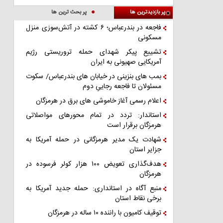
پر بازدیدترین ها
پر بحث ترین ها
فاجعه در بندرعباس؛ ۶ کشته در آتش‌سوزی منزل
مسکونی
تشییع پیکر شهدای حمله تروریستی رژیم
آمریکایی صهیونی به ایران
بمب های بنزینی در خیابان های بندرعباس/ سکوت
مسئولان تا فاجعه رجاییِ دوم
اعلام رسمی آغاز خاموشی های برق در هرمزگان
استاندار: تردد در تمام محورهای مواصلاتی
هرمزگان برقرار است
شهادت یک مدیر هرمزگانی در حمله آمریکا به
جزایر استان
هدف‌گذاری تعویض ۱۰۰ هزار کولر فرسوده در
هرمزگان
منبع آگاه در استانداری: حمله جدید آمریکا به
برخی نقاط استان
توقیف کامیون با راننده ۱۰ ساله در هرمزگان