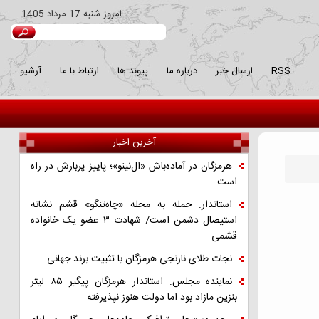
امروز
شنبه 17 مرداد 1405
RSS
ارسال خبر
درباره ما
پیوند ها
ارتباط با ما
آرشیو
آخرین اخبار
هرمزگان در آماده‌باش «ال‌نینو»؛ پاییز پربارش در راه
است
استاندار: حمله به محله «چاه‌تنگو» قشم نشانه
استیصال دشمن است/ شهادت ۳ عضو یک خانواده
قشمی
نجات طلای نارنجی هرمزگان با تثبیت برند جهانی
نماینده مجلس: استاندار هرمزگان پیگیر ۸۵ لیتر
بنزین مازاد بود اما دولت هنوز نپذیرفته