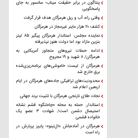
پنتاگون در برابر حقیقت میناب؛ سانسور به جای
پاسخگویی
وقتی راه، آب و ریل هرمزگان هدف قرار گرفت
کشف ۲۰ هزار ماینر غیرمجاز در هرمزگان
نماینده مجلس: استاندار هرمزگان پیگیر ۸۵ لیتر
بنزین مازاد بود اما دولت هنوز نپذیرفته
ادامه حملات نیروهای متجاوز آمریکایی به
هرمزگان/ ۸ شهید و ۱۹ مجروح
هرمزگان از لیست خاموشی‌های برنامه‌ریزی‌شده
برق خارج شد
محدودیت‌های ترافیکی جاده‌های هرمزگان در ایام
اربعین اعلام شد
نجات طلای نارنجی هرمزگان با تثبیت برند جهانی
استاندار: حمله به محله «چاه‌تنگو» قشم نشانه
استیصال دشمن است/ شهادت ۳ عضو یک
خانواده قشمی
هرمزگان در آماده‌باش «ال‌نینو»؛ پاییز پربارش در
راه است