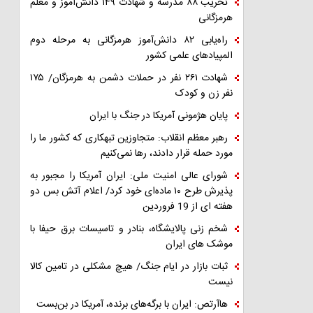
تخریب ۸۸ مدرسه و شهادت ۱۴۹ دانش‌آموز و معلم
هرمزگانی
راه‌یابی ۸۲ دانش‌آموز هرمزگانی به مرحله دوم
المپیادهای علمی کشور
شهادت ۲۶۱ نفر در حملات دشمن به هرمزگان/ ۱۷۵
نفر زن و کودک
پایان هژمونی آمریکا در جنگ با ایران
رهبر معظم انقلاب: متجاوزین تبهکاری که کشور ما را
مورد حمله قرار دادند، رها نمی‌کنیم
شورای عالی امنیت ملی: ایران آمریکا را مجبور به
پذیرش طرح ۱۰ ماده‌ای خود کرد/ اعلام آتش بس دو
هفته ای از 19 فروردین
شخم زنی پالایشگاه، بنادر و تاسیسات برق حیفا با
موشک های ایران
ثبات بازار در ایام جنگ/ هیچ مشکلی در تامین کالا
نیست
هاآرتص: ایران با برگه‌های برنده، آمریکا در بن‌بست