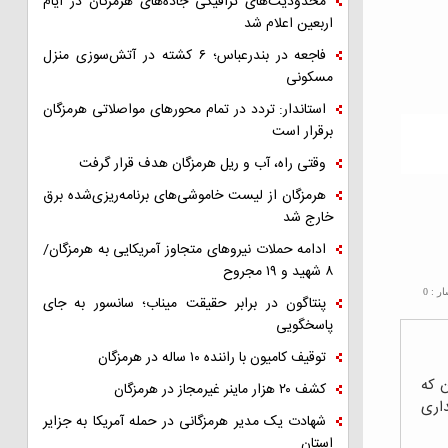
محدودیت‌های ترافیکی جاده‌های هرمزگان در ایام
اربعین اعلام شد
فاجعه در بندرعباس؛ ۶ کشته در آتش‌سوزی منزل
مسکونی
استاندار: تردد در تمام محورهای مواصلاتی هرمزگان
برقرار است
وقتی راه، آب و ریل هرمزگان هدف قرار گرفت
هرمزگان از لیست خاموشی‌های برنامه‌ریزی‌شده برق
خارج شد
ادامه حملات نیروهای متجاوز آمریکایی به هرمزگان/
۸ شهید و ۱۹ مجروح
ار :
0
پنتاگون در برابر حقیقت میناب؛ سانسور به جای
پاسخگویی
توقیف کامیون با راننده ۱۰ ساله در هرمزگان
ن که
کشف ۲۰ هزار ماینر غیرمجاز در هرمزگان
داری
شهادت یک مدیر هرمزگانی در حمله آمریکا به جزایر
استان