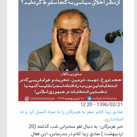
1396/02/21 - 12:20
صادق زیبا کلام: سفر به هرمزگان را نه سپاه کنسل کرد و نه
استانداری
خبر هرمزگان- به دنبال لغو سخنرانی شب گذشته (20
اردیبهشت ) صادق زیبا کلام در بندرعباس، این فعال