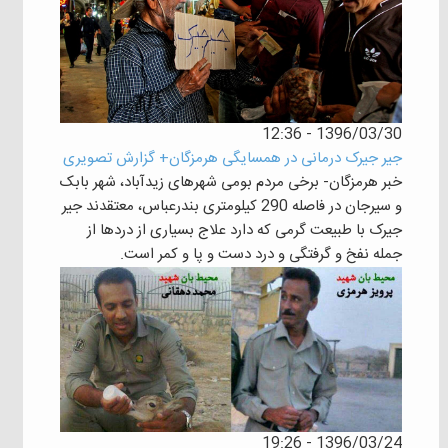
1396/03/30 - 12:36
جیر جیرک درمانی در همسایگی هرمزگان+ گزارش تصویری
خبر هرمزگان- برخی مردم بومی شهرهای زیدآباد، شهر بابک
و سیرجان در فاصله 290 کیلومتری بندرعباس، معتقدند جیر
جیرک با طبیعت گرمی که دارد علاج بسیاری از دردها از
جمله نفخ و گرفتگی و درد دست و پا و کمر است.
1396/03/24 - 19:26