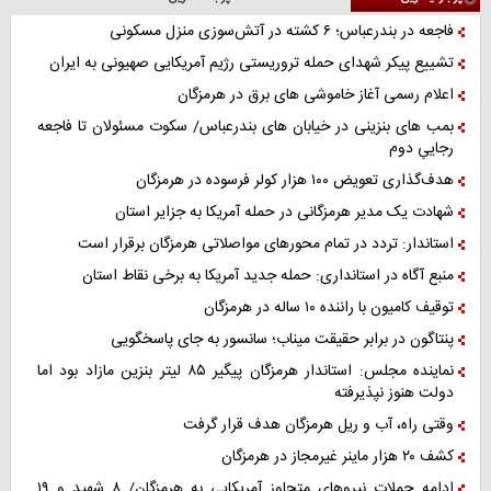
فاجعه در بندرعباس؛ ۶ کشته در آتش‌سوزی منزل مسکونی
تشییع پیکر شهدای حمله تروریستی رژیم آمریکایی صهیونی به ایران
اعلام رسمی آغاز خاموشی های برق در هرمزگان
بمب های بنزینی در خیابان های بندرعباس/ سکوت مسئولان تا فاجعه
رجاییِ دوم
هدف‌گذاری تعویض ۱۰۰ هزار کولر فرسوده در هرمزگان
شهادت یک مدیر هرمزگانی در حمله آمریکا به جزایر استان
استاندار: تردد در تمام محورهای مواصلاتی هرمزگان برقرار است
منبع آگاه در استانداری: حمله جدید آمریکا به برخی نقاط استان
توقیف کامیون با راننده ۱۰ ساله در هرمزگان
پنتاگون در برابر حقیقت میناب؛ سانسور به جای پاسخگویی
نماینده مجلس: استاندار هرمزگان پیگیر ۸۵ لیتر بنزین مازاد بود اما
دولت هنوز نپذیرفته
وقتی راه، آب و ریل هرمزگان هدف قرار گرفت
کشف ۲۰ هزار ماینر غیرمجاز در هرمزگان
ادامه حملات نیروهای متجاوز آمریکایی به هرمزگان/ ۸ شهید و ۱۹