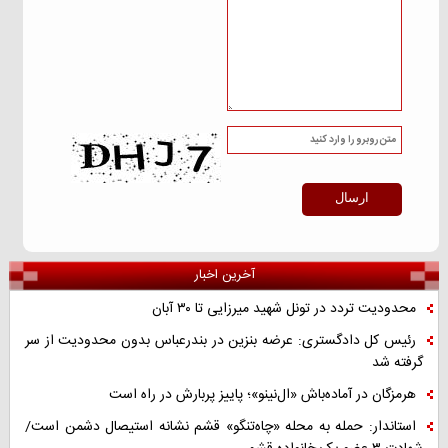
آخرین اخبار
محدودیت تردد در تونل شهید میرزایی تا ۳۰ آبان
رئیس کل دادگستری: عرضه بنزین در بندرعباس بدون محدودیت از سر
گرفته شد
هرمزگان در آماده‌باش «ال‌نینو»؛ پاییز پربارش در راه است
استاندار: حمله به محله «چاه‌تنگو» قشم نشانه استیصال دشمن است/