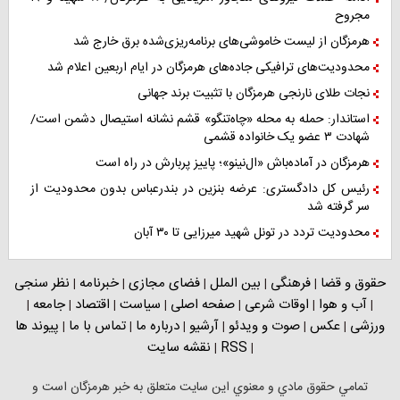
مجروح
هرمزگان از لیست خاموشی‌های برنامه‌ریزی‌شده برق خارج شد
محدودیت‌های ترافیکی جاده‌های هرمزگان در ایام اربعین اعلام شد
نجات طلای نارنجی هرمزگان با تثبیت برند جهانی
استاندار: حمله به محله «چاه‌تنگو» قشم نشانه استیصال دشمن است/
شهادت ۳ عضو یک خانواده قشمی
هرمزگان در آماده‌باش «ال‌نینو»؛ پاییز پربارش در راه است
رئیس کل دادگستری: عرضه بنزین در بندرعباس بدون محدودیت از
سر گرفته شد
محدودیت تردد در تونل شهید میرزایی تا ۳۰ آبان
حقوق و قضا
فرهنگی
بین الملل
فضای مجازی
خبرنامه
نظر سنجی
|
|
|
|
|
آب و هوا
اوقات شرعی
صفحه اصلی
سیاست
اقتصاد
جامعه
|
|
|
|
|
|
|
ورزشی
عکس
صوت و ویدئو
آرشیو
درباره ما
تماس با ما
پیوند ها
|
|
|
|
|
|
RSS
نقشه سایت
|
|
تمامي حقوق مادي و معنوي اين سايت متعلق به خبر هرمزگان است و