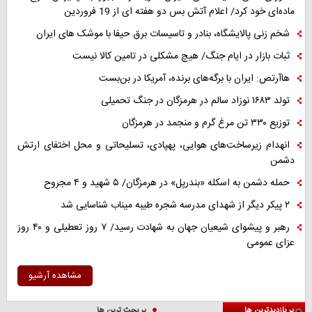
ماده‌ای خود کرد/ اعلام آتش بس دو هفته ای از 19 فروردین
شخم زنی پالایشگاه، بنادر و تاسیسات برق حیفا با موشک های ایران
ثبات بازار در ایام جنگ/ هیچ مشکلی در تامین کالا نیست
هاآرتص: ایران با برگه‌های برنده، آمریکا در بن‌بست
تولد ۱۶۸۳ نوزاد سالم در هرمزگان در جنگ تحمیلی
توزیع ۳۳۰ تن مرغ گرم و منجمد در هرمزگان
انهدام زیرساخت‌های هوایی، پهپادی، تسلیحاتی و محل اختفای ارتش
دشمن
حمله دشمن به اسکله «بندرپل» در هرمزگان/ ۵ شهید و ۴ مجروح
۲ پیکر دیگر از شهدای مدرسه شجره طیبه میناب شناسایی شد
رهبر و پیشوای شیعیان جهان به شهادت رسید/ ۷ روز تعطیلی و ۴۰ روز
عزای عمومی
مشاهده آرشیو
پر بازدیدترین ها
پر بحث ترین ها