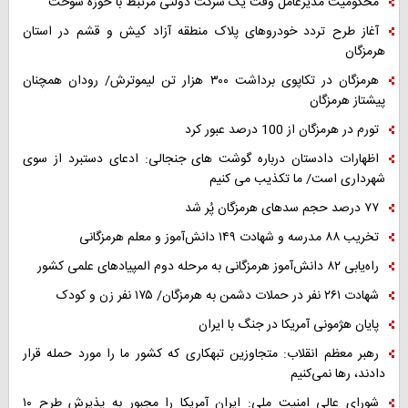
محکومیت مدیرعامل وقت یک شرکت دولتی مرتبط با حوزه سوخت
آغاز طرح تردد خودروهای پلاک منطقه آزاد کیش و قشم در استان
هرمزگان
هرمزگان در تکاپوی برداشت ۳۰۰ هزار تن لیموترش/ رودان همچنان
پیشتاز هرمزگان
تورم در هرمزگان از 100 درصد عبور کرد
اظهارات دادستان درباره گوشت های جنجالی: ادعای دستبرد از سوی
شهرداری است/ ما تکذیب می کنیم
۷۷ درصد حجم سدهای هرمزگان پُر شد
تخریب ۸۸ مدرسه و شهادت ۱۴۹ دانش‌آموز و معلم هرمزگانی
راه‌یابی ۸۲ دانش‌آموز هرمزگانی به مرحله دوم المپیادهای علمی کشور
شهادت ۲۶۱ نفر در حملات دشمن به هرمزگان/ ۱۷۵ نفر زن و کودک
پایان هژمونی آمریکا در جنگ با ایران
رهبر معظم انقلاب: متجاوزین تبهکاری که کشور ما را مورد حمله قرار
دادند، رها نمی‌کنیم
شورای عالی امنیت ملی: ایران آمریکا را مجبور به پذیرش طرح ۱۰