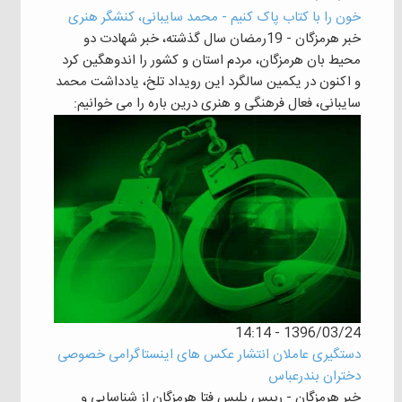
خون را با کتاب پاک کنیم - محمد سایبانی، کنشگر هنری
خبر هرمزگان - 19رمضان سال گذشته، خبر شهادت دو
محیط بان هرمزگان، مردم استان و کشور را اندوهگین کرد
و اکنون در یکمین سالگرد این رویداد تلخ، یادداشت محمد
سایبانی، فعال فرهنگی و هنری درین باره را می خوانیم:
1396/03/24 - 14:14
دستگیری عاملان انتشار عکس های اینستاگرامی خصوصی
دختران بندرعباس
خبر هرمزگان - رییس پلیس فتا هرمزگان از شناسایی و