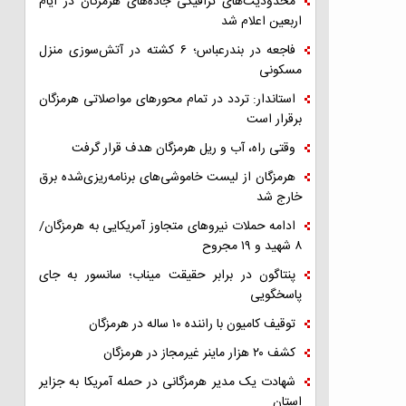
محدودیت‌های ترافیکی جاده‌های هرمزگان در ایام
اربعین اعلام شد
فاجعه در بندرعباس؛ ۶ کشته در آتش‌سوزی منزل
مسکونی
استاندار: تردد در تمام محورهای مواصلاتی هرمزگان
برقرار است
وقتی راه، آب و ریل هرمزگان هدف قرار گرفت
هرمزگان از لیست خاموشی‌های برنامه‌ریزی‌شده برق
خارج شد
ادامه حملات نیروهای متجاوز آمریکایی به هرمزگان/
۸ شهید و ۱۹ مجروح
پنتاگون در برابر حقیقت میناب؛ سانسور به جای
پاسخگویی
توقیف کامیون با راننده ۱۰ ساله در هرمزگان
کشف ۲۰ هزار ماینر غیرمجاز در هرمزگان
شهادت یک مدیر هرمزگانی در حمله آمریکا به جزایر
استان