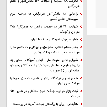
تخریب ۸۸ مدرسه و شهادت ۱۴۹ دانش‌آموز و معلم
هرمزگانی
راه‌یابی ۸۲ دانش‌آموز هرمزگانی به مرحله دوم
المپیادهای علمی کشور
شهادت ۲۶۱ نفر در حملات دشمن به هرمزگان/ ۱۷۵
نفر زن و کودک
پایان هژمونی آمریکا در جنگ با ایران
رهبر معظم انقلاب: متجاوزین تبهکاری که کشور ما را
مورد حمله قرار دادند، رها نمی‌کنیم
شورای عالی امنیت ملی: ایران آمریکا را مجبور به
پذیرش طرح ۱۰ ماده‌ای خود کرد/ اعلام آتش بس دو
هفته ای از 19 فروردین
شخم زنی پالایشگاه، بنادر و تاسیسات برق حیفا با
موشک های ایران
ثبات بازار در ایام جنگ/ هیچ مشکلی در تامین کالا
نیست
هاآرتص: ایران با برگه‌های برنده، آمریکا در بن‌بست