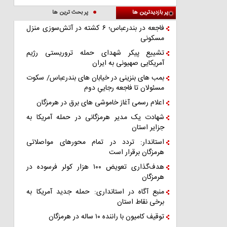
پر بازدیدترین ها
پر بحث ترین ها
فاجعه در بندرعباس؛ ۶ کشته در آتش‌سوزی منزل
مسکونی
تشییع پیکر شهدای حمله تروریستی رژیم
آمریکایی صهیونی به ایران
بمب های بنزینی در خیابان های بندرعباس/ سکوت
مسئولان تا فاجعه رجاییِ دوم
اعلام رسمی آغاز خاموشی های برق در هرمزگان
شهادت یک مدیر هرمزگانی در حمله آمریکا به
جزایر استان
استاندار: تردد در تمام محورهای مواصلاتی
هرمزگان برقرار است
هدف‌گذاری تعویض ۱۰۰ هزار کولر فرسوده در
هرمزگان
منبع آگاه در استانداری: حمله جدید آمریکا به
برخی نقاط استان
توقیف کامیون با راننده ۱۰ ساله در هرمزگان