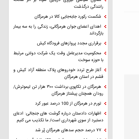
معاون سیاسی نیروی دریایی سپاه بر اثر سانحه
رانندگی درگذشت
شکست رکورد جابه‌جایی کالا در هرمزگان
اهدای اعضای جوان هرمزگانی، زندگی را به سه بیمار
بازگرداند
برقراری مجدد پروازهای فرودگاه کیش
محکومیت مدیرعامل وقت یک شرکت دولتی مرتبط
با حوزه سوخت
آغاز طرح تردد خودروهای پلاک منطقه آزاد کیش و
قشم در استان هرمزگان
هرمزگان در تکاپوی برداشت ۳۰۰ هزار تن لیموترش/
رودان همچنان پیشتاز هرمزگان
تورم در هرمزگان از 100 درصد عبور کرد
اظهارات دادستان درباره گوشت های جنجالی: ادعای
دستبرد از سوی شهرداری است/ ما تکذیب می کنیم
۷۷ درصد حجم سدهای هرمزگان پُر شد