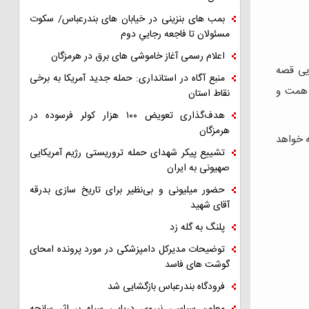
بمب های بنزینی در خیابان های بندرعباس/ سکوت
مسئولان تا فاجعه رجاییِ دوم
اعلام رسمی آغاز خاموشی های برق در هرمزگان
یی قصه
منبع آگاه در استانداری: حمله جدید آمریکا به برخی
 همت و
نقاط استان
هدف‌گذاری تعویض ۱۰۰ هزار کولر فرسوده در
هرمزگان
ه خواهد
تشییع پیکر شهدای حمله تروریستی رژیم آمریکایی
صهیونی به ایران
حضور میلیونی و بی‌نظیر برای تاریخ سازی بدرقه
آقای شهید
پلنگ به گله زد
توضیحات مدیرکل دامپزشکی در مورد پرونده امحای
گوشت های فاسد
فرودگاه بندرعباس بازگشایی شد