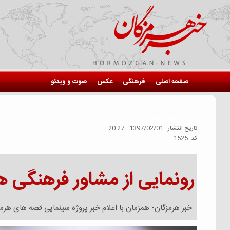
صفحه اصلی
فرهنگی
عکس
صوت و ویدئو
گروه خبري :
هرمزگان در فضای مجازی
تاريخ انتشار :
1397/02/01 - 20:27
كد :
1525
رونمایی از مشاور فرهنگی ه
خبر هرمزگان- همزمان با اعلام خبر پروژه سینمایی قصه های هرمز،