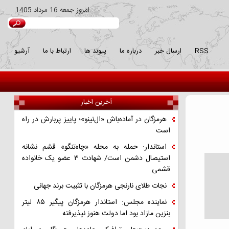
امروز
جمعه 16 مرداد 1405
RSS
ارسال خبر
درباره ما
پیوند ها
ارتباط با ما
آرشیو
آخرین اخبار
هرمزگان در آماده‌باش «ال‌نینو»؛ پاییز پربارش در راه
است
استاندار: حمله به محله «چاه‌تنگو» قشم نشانه
استیصال دشمن است/ شهادت ۳ عضو یک خانواده
قشمی
نجات طلای نارنجی هرمزگان با تثبیت برند جهانی
نماینده مجلس: استاندار هرمزگان پیگیر ۸۵ لیتر
بنزین مازاد بود اما دولت هنوز نپذیرفته