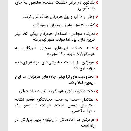
پنتاگون در برابر حقیقت میناب؛ سانسور به جای
پاسخگویی
وقتی راه، آب و ریل هرمزگان هدف قرار گرفت
کشف ۲۰ هزار ماینر غیرمجاز در هرمزگان
نماینده مجلس: استاندار هرمزگان پیگیر ۸۵ لیتر
بنزین مازاد بود اما دولت هنوز نپذیرفته
ادامه حملات نیروهای متجاوز آمریکایی به
هرمزگان/ ۸ شهید و ۱۹ مجروح
هرمزگان از لیست خاموشی‌های برنامه‌ریزی‌شده
برق خارج شد
محدودیت‌های ترافیکی جاده‌های هرمزگان در ایام
اربعین اعلام شد
نجات طلای نارنجی هرمزگان با تثبیت برند جهانی
استاندار: حمله به محله «چاه‌تنگو» قشم نشانه
استیصال دشمن است/ شهادت ۳ عضو یک
خانواده قشمی
هرمزگان در آماده‌باش «ال‌نینو»؛ پاییز پربارش در
راه است