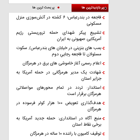
پر بازدیدترین ها
پر بحث ترین ها
فاجعه در بندرعباس؛ ۶ کشته در آتش‌سوزی منزل
مسکونی
تشییع پیکر شهدای حمله تروریستی رژیم
آمریکایی صهیونی به ایران
بمب های بنزینی در خیابان های بندرعباس/ سکوت
مسئولان تا فاجعه رجاییِ دوم
اعلام رسمی آغاز خاموشی های برق در هرمزگان
شهادت یک مدیر هرمزگانی در حمله آمریکا به
جزایر استان
استاندار: تردد در تمام محورهای مواصلاتی
هرمزگان برقرار است
هدف‌گذاری تعویض ۱۰۰ هزار کولر فرسوده در
هرمزگان
منبع آگاه در استانداری: حمله جدید آمریکا به
برخی نقاط استان
توقیف کامیون با راننده ۱۰ ساله در هرمزگان