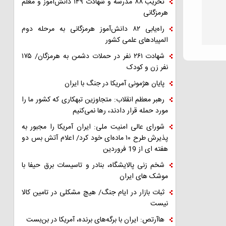
تخریب ۸۸ مدرسه و شهادت ۱۴۹ دانش‌آموز و معلم
هرمزگانی
راه‌یابی ۸۲ دانش‌آموز هرمزگانی به مرحله دوم
المپیادهای علمی کشور
شهادت ۲۶۱ نفر در حملات دشمن به هرمزگان/ ۱۷۵
نفر زن و کودک
پایان هژمونی آمریکا در جنگ با ایران
رهبر معظم انقلاب: متجاوزین تبهکاری که کشور ما را
مورد حمله قرار دادند، رها نمی‌کنیم
شورای عالی امنیت ملی: ایران آمریکا را مجبور به
پذیرش طرح ۱۰ ماده‌ای خود کرد/ اعلام آتش بس دو
هفته ای از 19 فروردین
شخم زنی پالایشگاه، بنادر و تاسیسات برق حیفا با
موشک های ایران
ثبات بازار در ایام جنگ/ هیچ مشکلی در تامین کالا
نیست
هاآرتص: ایران با برگه‌های برنده، آمریکا در بن‌بست