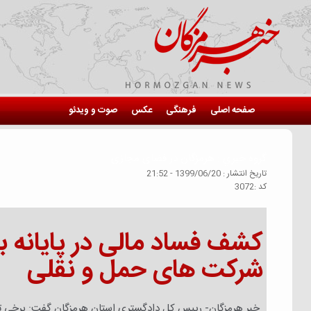
صفحه اصلی
فرهنگی
عکس
صوت و ویدئو
گروه خبري :
هرمزگان در فضای مجازی
تاريخ انتشار :
1399/06/20 - 21:52
كد :
3072
کشف فساد مالی در پایانه ب
شرکت های حمل و نقلی
خبر هرمزگان- رییس کل دادگستری استان هرمزگان گفت: برخی تخلف