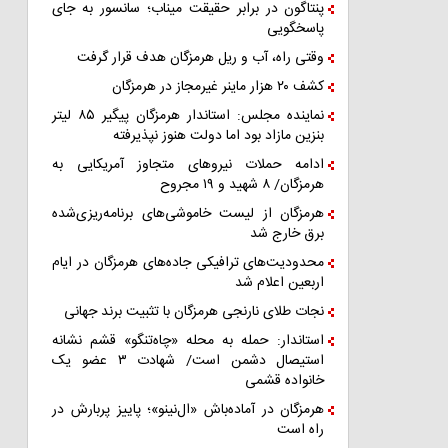
پنتاگون در برابر حقیقت میناب؛ سانسور به جای
پاسخگویی
وقتی راه، آب و ریل هرمزگان هدف قرار گرفت
کشف ۲۰ هزار ماینر غیرمجاز در هرمزگان
نماینده مجلس: استاندار هرمزگان پیگیر ۸۵ لیتر
بنزین مازاد بود اما دولت هنوز نپذیرفته
ادامه حملات نیروهای متجاوز آمریکایی به
هرمزگان/ ۸ شهید و ۱۹ مجروح
هرمزگان از لیست خاموشی‌های برنامه‌ریزی‌شده
برق خارج شد
محدودیت‌های ترافیکی جاده‌های هرمزگان در ایام
اربعین اعلام شد
نجات طلای نارنجی هرمزگان با تثبیت برند جهانی
استاندار: حمله به محله «چاه‌تنگو» قشم نشانه
استیصال دشمن است/ شهادت ۳ عضو یک
خانواده قشمی
هرمزگان در آماده‌باش «ال‌نینو»؛ پاییز پربارش در
راه است