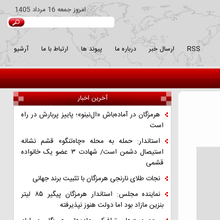
امروز
جمعه 16 مرداد 1405
RSS
ارسال خبر
درباره ما
پیوند ها
ارتباط با ما
آرشیو
آخرین اخبار
هرمزگان در آماده‌باش «ال‌نینو»؛ پاییز پربارش در راه
است
استاندار: حمله به محله «چاه‌تنگو» قشم نشانه
استیصال دشمن است/ شهادت ۳ عضو یک خانواده
قشمی
نجات طلای نارنجی هرمزگان با تثبیت برند جهانی
نماینده مجلس: استاندار هرمزگان پیگیر ۸۵ لیتر
بنزین مازاد بود اما دولت هنوز نپذیرفته