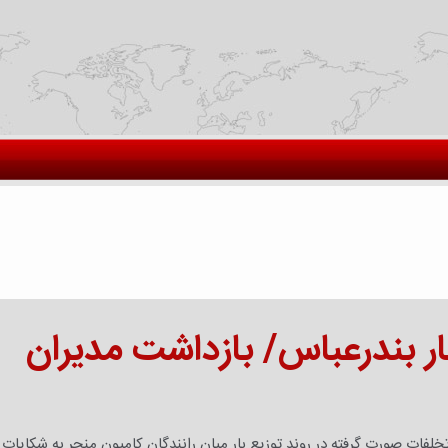
ار بندرعباس/ بازداشت مدیران
ات صورت گرفته در روند توزیع بار میان رانندگان کامیون منجر به شکایات