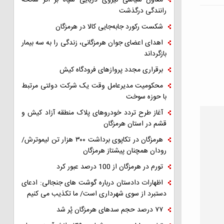
معاون سیاسی نیروی دریایی سپاه بر اثر سانحه
رانندگی درگذشت
شکست رکورد جابه‌جایی کالا در هرمزگان
اهدای اعضای جوان هرمزگانی، زندگی را به سه بیمار
بازگرداند
برقراری مجدد پروازهای فرودگاه کیش
محکومیت مدیرعامل وقت یک شرکت دولتی مرتبط
با حوزه سوخت
آغاز طرح تردد خودروهای پلاک منطقه آزاد کیش و
قشم در استان هرمزگان
هرمزگان در تکاپوی برداشت ۳۰۰ هزار تن لیموترش/
رودان همچنان پیشتاز هرمزگان
تورم در هرمزگان از 100 درصد عبور کرد
اظهارات دادستان درباره گوشت های جنجالی: ادعای
دستبرد از سوی شهرداری است/ ما تکذیب می کنیم
۷۷ درصد حجم سدهای هرمزگان پُر شد