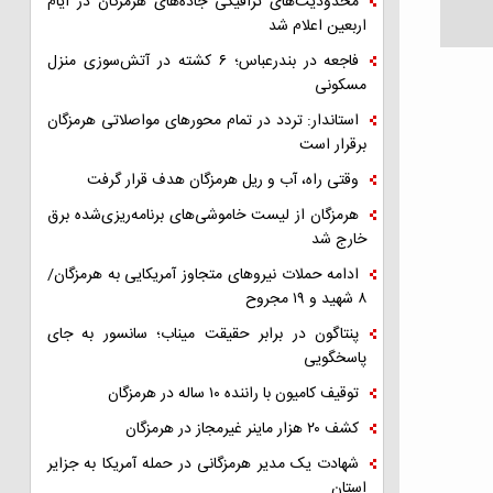
محدودیت‌های ترافیکی جاده‌های هرمزگان در ایام
اربعین اعلام شد
فاجعه در بندرعباس؛ ۶ کشته در آتش‌سوزی منزل
مسکونی
استاندار: تردد در تمام محورهای مواصلاتی هرمزگان
برقرار است
وقتی راه، آب و ریل هرمزگان هدف قرار گرفت
هرمزگان از لیست خاموشی‌های برنامه‌ریزی‌شده برق
خارج شد
ادامه حملات نیروهای متجاوز آمریکایی به هرمزگان/
۸ شهید و ۱۹ مجروح
پنتاگون در برابر حقیقت میناب؛ سانسور به جای
پاسخگویی
توقیف کامیون با راننده ۱۰ ساله در هرمزگان
کشف ۲۰ هزار ماینر غیرمجاز در هرمزگان
شهادت یک مدیر هرمزگانی در حمله آمریکا به جزایر
استان