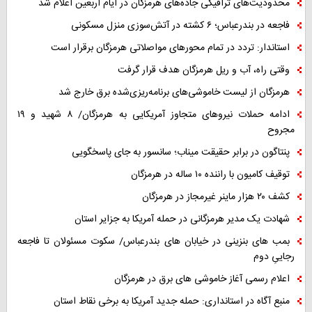
محدودیت‌های ترافیکی جاده‌های هرمزگان در ایام اربعین اعلام شد
فاجعه در بندرعباس؛ ۶ کشته در آتش‌سوزی منزل مسکونی
استاندار: تردد در تمام محورهای مواصلاتی هرمزگان برقرار است
وقتی راه، آب و ریل هرمزگان هدف قرار گرفت
هرمزگان از لیست خاموشی‌های برنامه‌ریزی‌شده برق خارج شد
ادامه حملات نیروهای متجاوز آمریکایی به هرمزگان/ ۸ شهید و ۱۹
مجروح
پنتاگون در برابر حقیقت میناب؛ سانسور به جای پاسخگویی
توقیف کامیون با راننده ۱۰ ساله در هرمزگان
کشف ۲۰ هزار ماینر غیرمجاز در هرمزگان
شهادت یک مدیر هرمزگانی در حمله آمریکا به جزایر استان
بمب های بنزینی در خیابان های بندرعباس/ سکوت مسئولان تا فاجعه
رجاییِ دوم
اعلام رسمی آغاز خاموشی های برق در هرمزگان
منبع آگاه در استانداری: حمله جدید آمریکا به برخی نقاط استان