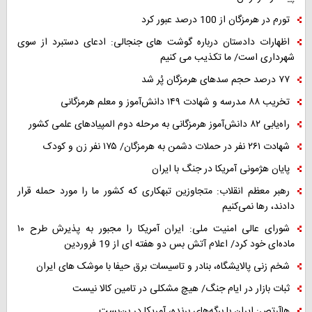
تورم در هرمزگان از 100 درصد عبور کرد
اظهارات دادستان درباره گوشت های جنجالی: ادعای دستبرد از سوی
شهرداری است/ ما تکذیب می کنیم
۷۷ درصد حجم سدهای هرمزگان پُر شد
تخریب ۸۸ مدرسه و شهادت ۱۴۹ دانش‌آموز و معلم هرمزگانی
راه‌یابی ۸۲ دانش‌آموز هرمزگانی به مرحله دوم المپیادهای علمی کشور
شهادت ۲۶۱ نفر در حملات دشمن به هرمزگان/ ۱۷۵ نفر زن و کودک
پایان هژمونی آمریکا در جنگ با ایران
رهبر معظم انقلاب: متجاوزین تبهکاری که کشور ما را مورد حمله قرار
دادند، رها نمی‌کنیم
شورای عالی امنیت ملی: ایران آمریکا را مجبور به پذیرش طرح ۱۰
ماده‌ای خود کرد/ اعلام آتش بس دو هفته ای از 19 فروردین
شخم زنی پالایشگاه، بنادر و تاسیسات برق حیفا با موشک های ایران
ثبات بازار در ایام جنگ/ هیچ مشکلی در تامین کالا نیست
هاآرتص: ایران با برگه‌های برنده، آمریکا در بن‌بست