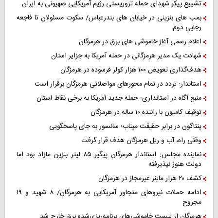
تشییع پیکر شهدای حمله تروریستی رژیم آمریکایی صهیونی به ایران
بمب های بنزینی در خیابان های بندرعباس/ سکوت مسئولان تا فاجعه
رجاییِ دوم
اعلام رسمی آغاز خاموشی های برق در هرمزگان
شهادت یک مدیر هرمزگانی در حمله آمریکا به جزایر استان
هدف‌گذاری تعویض ۱۰۰ هزار کولر فرسوده در هرمزگان
استاندار: تردد در تمام محورهای مواصلاتی هرمزگان برقرار است
منبع آگاه در استانداری: حمله جدید آمریکا به برخی نقاط استان
توقیف کامیون با راننده ۱۰ ساله در هرمزگان
پنتاگون در برابر حقیقت میناب؛ سانسور به جای پاسخگویی
وقتی راه، آب و ریل هرمزگان هدف قرار گرفت
نماینده مجلس: استاندار هرمزگان پیگیر ۸۵ لیتر بنزین مازاد بود اما
دولت هنوز نپذیرفته
کشف ۲۰ هزار ماینر غیرمجاز در هرمزگان
ادامه حملات نیروهای متجاوز آمریکایی به هرمزگان/ ۸ شهید و ۱۹
مجروح
هرمزگان از لیست خاموشی‌های برنامه‌ریزی‌شده برق خارج شد