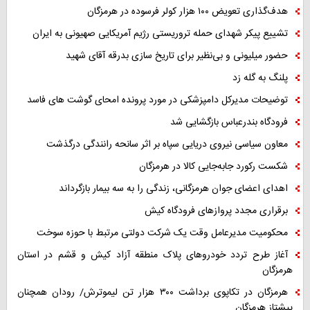
هدف‌گذاری تعویض ۱۰۰ هزار کولر فرسوده در هرمزگان
تشییع پیکر شهدای حمله تروریستی رژیم آمریکایی صهیونی به ایران
حضور میلیونی و بی‌نظیر برای تاریخ سازی بدرقه آقای شهید
پلنگ به گله زد
توضیحات مدیرکل دامپزشکی در مورد پرونده امحای گوشت های فاسد
فرودگاه بندرعباس بازگشایی شد
معاون سیاسی نیروی دریایی سپاه بر اثر سانحه رانندگی درگذشت
شکست رکورد جابه‌جایی کالا در هرمزگان
اهدای اعضای جوان هرمزگانی، زندگی را به سه بیمار بازگرداند
برقراری مجدد پروازهای فرودگاه کیش
محکومیت مدیرعامل وقت یک شرکت دولتی مرتبط با حوزه سوخت
آغاز طرح تردد خودروهای پلاک منطقه آزاد کیش و قشم در استان
هرمزگان
هرمزگان در تکاپوی برداشت ۳۰۰ هزار تن لیموترش/ رودان همچنان
پیشتاز هرمزگان