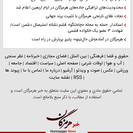
محدودیت‌های ترافیکی جاده‌های هرمزگان در ایام اربعین اعلام شد
نجات طلای نارنجی هرمزگان با تثبیت برند جهانی
استاندار: حمله به محله «چاه‌تنگو» قشم نشانه استیصال دشمن است/
شهادت ۳ عضو یک خانواده قشمی
هرمزگان در آماده‌باش «ال‌نینو»؛ پاییز پربارش در راه است
حقوق و قضا
فرهنگی
بین الملل
فضای مجازی
خبرنامه
نظر سنجی
|
|
|
|
|
آب و هوا
اوقات شرعی
صفحه اصلی
سیاست
اقتصاد
جامعه
|
|
|
|
|
|
|
ورزشی
عکس
صوت و ویدئو
آرشیو
درباره ما
تماس با ما
پیوند ها
|
|
|
|
|
|
RSS
نقشه سایت
|
|
تمامي حقوق مادي و معنوي اين سايت متعلق به خبر هرمزگان است و
استفاده از مطالب، با ذکر منبع بلامانع است.