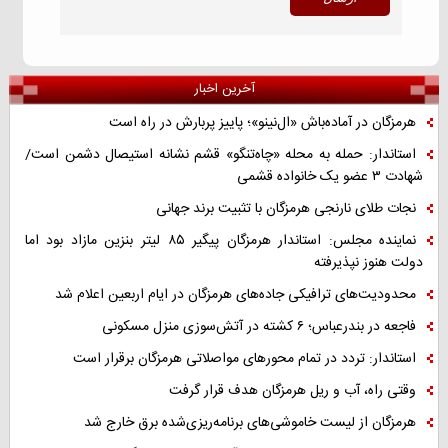
آخرین اخبار
هرمزگان در آماده‌باش «ال‌نینو»؛ پاییز پربارش در راه است
استاندار: حمله به محله «چاه‌تنگو» قشم نشانه استیصال دشمن است/
شهادت ۳ عضو یک خانواده قشمی
نجات طلای نارنجی هرمزگان با تثبیت برند جهانی
نماینده مجلس: استاندار هرمزگان پیگیر ۸۵ لیتر بنزین مازاد بود اما
دولت هنوز نپذیرفته
محدودیت‌های ترافیکی جاده‌های هرمزگان در ایام اربعین اعلام شد
فاجعه در بندرعباس؛ ۶ کشته در آتش‌سوزی منزل مسکونی
استاندار: تردد در تمام محورهای مواصلاتی هرمزگان برقرار است
وقتی راه، آب و ریل هرمزگان هدف قرار گرفت
هرمزگان از لیست خاموشی‌های برنامه‌ریزی‌شده برق خارج شد