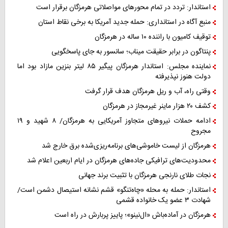
استاندار: تردد در تمام محورهای مواصلاتی هرمزگان برقرار است
منبع آگاه در استانداری: حمله جدید آمریکا به برخی نقاط استان
توقیف کامیون با راننده ۱۰ ساله در هرمزگان
پنتاگون در برابر حقیقت میناب؛ سانسور به جای پاسخگویی
نماینده مجلس: استاندار هرمزگان پیگیر ۸۵ لیتر بنزین مازاد بود اما
دولت هنوز نپذیرفته
وقتی راه، آب و ریل هرمزگان هدف قرار گرفت
کشف ۲۰ هزار ماینر غیرمجاز در هرمزگان
ادامه حملات نیروهای متجاوز آمریکایی به هرمزگان/ ۸ شهید و ۱۹
مجروح
هرمزگان از لیست خاموشی‌های برنامه‌ریزی‌شده برق خارج شد
محدودیت‌های ترافیکی جاده‌های هرمزگان در ایام اربعین اعلام شد
نجات طلای نارنجی هرمزگان با تثبیت برند جهانی
استاندار: حمله به محله «چاه‌تنگو» قشم نشانه استیصال دشمن است/
شهادت ۳ عضو یک خانواده قشمی
هرمزگان در آماده‌باش «ال‌نینو»؛ پاییز پربارش در راه است