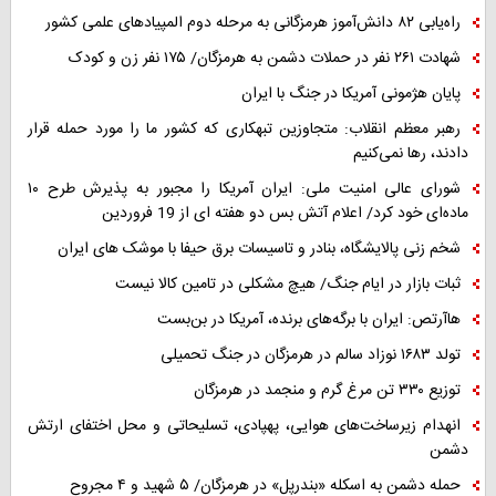
راه‌یابی ۸۲ دانش‌آموز هرمزگانی به مرحله دوم المپیادهای علمی کشور
شهادت ۲۶۱ نفر در حملات دشمن به هرمزگان/ ۱۷۵ نفر زن و کودک
پایان هژمونی آمریکا در جنگ با ایران
رهبر معظم انقلاب: متجاوزین تبهکاری که کشور ما را مورد حمله قرار
دادند، رها نمی‌کنیم
شورای عالی امنیت ملی: ایران آمریکا را مجبور به پذیرش طرح ۱۰
ماده‌ای خود کرد/ اعلام آتش بس دو هفته ای از 19 فروردین
شخم زنی پالایشگاه، بنادر و تاسیسات برق حیفا با موشک های ایران
ثبات بازار در ایام جنگ/ هیچ مشکلی در تامین کالا نیست
هاآرتص: ایران با برگه‌های برنده، آمریکا در بن‌بست
تولد ۱۶۸۳ نوزاد سالم در هرمزگان در جنگ تحمیلی
توزیع ۳۳۰ تن مرغ گرم و منجمد در هرمزگان
انهدام زیرساخت‌های هوایی، پهپادی، تسلیحاتی و محل اختفای ارتش
دشمن
حمله دشمن به اسکله «بندرپل» در هرمزگان/ ۵ شهید و ۴ مجروح