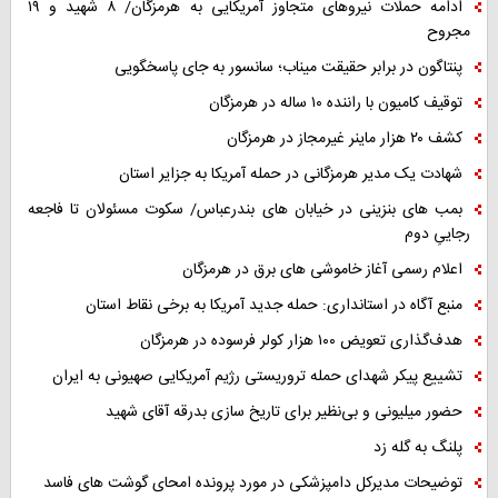
ادامه حملات نیروهای متجاوز آمریکایی به هرمزگان/ ۸ شهید و ۱۹
مجروح
پنتاگون در برابر حقیقت میناب؛ سانسور به جای پاسخگویی
توقیف کامیون با راننده ۱۰ ساله در هرمزگان
کشف ۲۰ هزار ماینر غیرمجاز در هرمزگان
شهادت یک مدیر هرمزگانی در حمله آمریکا به جزایر استان
بمب های بنزینی در خیابان های بندرعباس/ سکوت مسئولان تا فاجعه
رجاییِ دوم
اعلام رسمی آغاز خاموشی های برق در هرمزگان
منبع آگاه در استانداری: حمله جدید آمریکا به برخی نقاط استان
هدف‌گذاری تعویض ۱۰۰ هزار کولر فرسوده در هرمزگان
تشییع پیکر شهدای حمله تروریستی رژیم آمریکایی صهیونی به ایران
حضور میلیونی و بی‌نظیر برای تاریخ سازی بدرقه آقای شهید
پلنگ به گله زد
توضیحات مدیرکل دامپزشکی در مورد پرونده امحای گوشت های فاسد