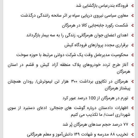
فرودگاه بندرعباس بازگشایی شد
معاون سیاسی نیروی دریایی سپاه بر اثر سانحه رانندگی درگذشت
شکست رکورد جابه‌جایی کالا در هرمزگان
اهدای اعضای جوان هرمزگانی، زندگی را به سه بیمار بازگرداند
برقراری مجدد پروازهای فرودگاه کیش
محکومیت مدیرعامل وقت یک شرکت دولتی مرتبط با حوزه سوخت
آغاز طرح تردد خودروهای پلاک منطقه آزاد کیش و قشم در استان
هرمزگان
هرمزگان در تکاپوی برداشت ۳۰۰ هزار تن لیموترش/ رودان همچنان
پیشتاز هرمزگان
تورم در هرمزگان از 100 درصد عبور کرد
اظهارات دادستان درباره گوشت های جنجالی: ادعای دستبرد از سوی
شهرداری است/ ما تکذیب می کنیم
۷۷ درصد حجم سدهای هرمزگان پُر شد
تخریب ۸۸ مدرسه و شهادت ۱۴۹ دانش‌آموز و معلم هرمزگانی