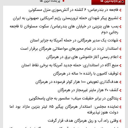
پر بازدیدترین ها
پر بحث ترین ها
فاجعه در بندرعباس؛ ۶ کشته در آتش‌سوزی منزل مسکونی
تشییع پیکر شهدای حمله تروریستی رژیم آمریکایی صهیونی به ایران
بمب های بنزینی در خیابان های بندرعباس/ سکوت مسئولان تا فاجعه
رجاییِ دوم
شهادت یک مدیر هرمزگانی در حمله آمریکا به جزایر استان
استاندار: تردد در تمام محورهای مواصلاتی هرمزگان برقرار است
اعلام رسمی آغاز خاموشی های برق در هرمزگان
منبع آگاه در استانداری: حمله جدید آمریکا به برخی نقاط استان
توقیف کامیون با راننده ۱۰ ساله در هرمزگان
هدف‌گذاری تعویض ۱۰۰ هزار کولر فرسوده در هرمزگان
کشف ۲۰ هزار ماینر غیرمجاز در هرمزگان
پنتاگون در برابر حقیقت میناب؛ سانسور به جای پاسخگویی
نماینده مجلس: استاندار هرمزگان پیگیر ۸۵ لیتر بنزین مازاد بود اما
دولت هنوز نپذیرفته
وقتی راه، آب و ریل هرمزگان هدف قرار گرفت