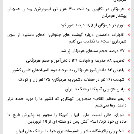
هرمزگان در تکاپوی برداشت ۳۰۰ هزار تن لیموترش/ رودان همچنان
پیشتاز هرمزگان
تورم در هرمزگان از 100 درصد عبور کرد
اظهارات دادستان درباره گوشت های جنجالی: ادعای دستبرد از سوی
شهرداری است/ ما تکذیب می کنیم
۷۷ درصد حجم سدهای هرمزگان پُر شد
تخریب ۸۸ مدرسه و شهادت ۱۴۹ دانش‌آموز و معلم هرمزگانی
راه‌یابی ۸۲ دانش‌آموز هرمزگانی به مرحله دوم المپیادهای علمی کشور
شهادت ۲۶۱ نفر در حملات دشمن به هرمزگان/ ۱۷۵ نفر زن و کودک
پایان هژمونی آمریکا در جنگ با ایران
رهبر معظم انقلاب: متجاوزین تبهکاری که کشور ما را مورد حمله قرار
دادند، رها نمی‌کنیم
شورای عالی امنیت ملی: ایران آمریکا را مجبور به پذیرش طرح ۱۰
ماده‌ای خود کرد/ اعلام آتش بس دو هفته ای از 19 فروردین
شخم زنی پالایشگاه، بنادر و تاسیسات برق حیفا با موشک های ایران