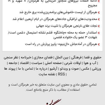
ادامه حملات نیروهای متجاوز آمریکایی به هرمزگان/ ۸ شهید و ۱۹
مجروح
هرمزگان از لیست خاموشی‌های برنامه‌ریزی‌شده برق خارج شد
محدودیت‌های ترافیکی جاده‌های هرمزگان در ایام اربعین اعلام شد
نجات طلای نارنجی هرمزگان با تثبیت برند جهانی
استاندار: حمله به محله «چاه‌تنگو» قشم نشانه استیصال دشمن است/
شهادت ۳ عضو یک خانواده قشمی
هرمزگان در آماده‌باش «ال‌نینو»؛ پاییز پربارش در راه است
حقوق و قضا
فرهنگی
بین الملل
فضای مجازی
خبرنامه
نظر سنجی
|
|
|
|
|
آب و هوا
اوقات شرعی
صفحه اصلی
سیاست
اقتصاد
جامعه
|
|
|
|
|
|
|
ورزشی
عکس
صوت و ویدئو
آرشیو
درباره ما
تماس با ما
پیوند ها
|
|
|
|
|
|
RSS
نقشه سایت
|
|
تمامي حقوق مادي و معنوي اين سايت متعلق به خبر هرمزگان است و
استفاده از مطالب، با ذکر منبع بلامانع است.