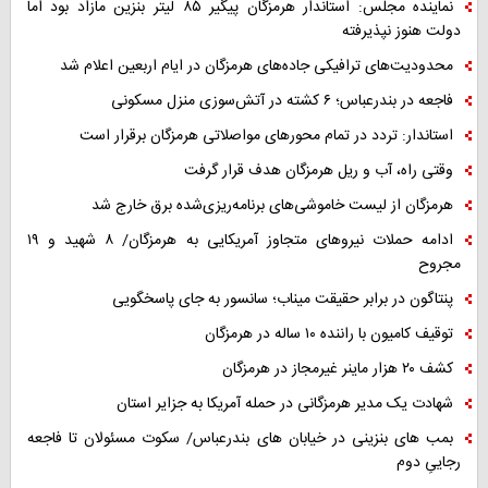
نماینده مجلس: استاندار هرمزگان پیگیر ۸۵ لیتر بنزین مازاد بود اما
دولت هنوز نپذیرفته
محدودیت‌های ترافیکی جاده‌های هرمزگان در ایام اربعین اعلام شد
فاجعه در بندرعباس؛ ۶ کشته در آتش‌سوزی منزل مسکونی
استاندار: تردد در تمام محورهای مواصلاتی هرمزگان برقرار است
وقتی راه، آب و ریل هرمزگان هدف قرار گرفت
هرمزگان از لیست خاموشی‌های برنامه‌ریزی‌شده برق خارج شد
ادامه حملات نیروهای متجاوز آمریکایی به هرمزگان/ ۸ شهید و ۱۹
مجروح
پنتاگون در برابر حقیقت میناب؛ سانسور به جای پاسخگویی
توقیف کامیون با راننده ۱۰ ساله در هرمزگان
کشف ۲۰ هزار ماینر غیرمجاز در هرمزگان
شهادت یک مدیر هرمزگانی در حمله آمریکا به جزایر استان
بمب های بنزینی در خیابان های بندرعباس/ سکوت مسئولان تا فاجعه
رجاییِ دوم