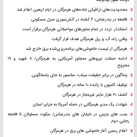
دولت هنوز نپذیرفته
محدودیت‌های ترافیکی جاده‌های هرمزگان در ایام اربعین اعلام شد
فاجعه در بندرعباس؛ ۶ کشته در آتش‌سوزی منزل مسکونی
استاندار: تردد در تمام محورهای مواصلاتی هرمزگان برقرار است
وقتی راه، آب و ریل هرمزگان هدف قرار گرفت
هرمزگان از لیست خاموشی‌های برنامه‌ریزی‌شده برق خارج شد
ادامه حملات نیروهای متجاوز آمریکایی به هرمزگان/ ۸ شهید و ۱۹
مجروح
پنتاگون در برابر حقیقت میناب؛ سانسور به جای پاسخگویی
توقیف کامیون با راننده ۱۰ ساله در هرمزگان
کشف ۲۰ هزار ماینر غیرمجاز در هرمزگان
شهادت یک مدیر هرمزگانی در حمله آمریکا به جزایر استان
بمب های بنزینی در خیابان های بندرعباس/ سکوت مسئولان تا فاجعه
رجاییِ دوم
اعلام رسمی آغاز خاموشی های برق در هرمزگان