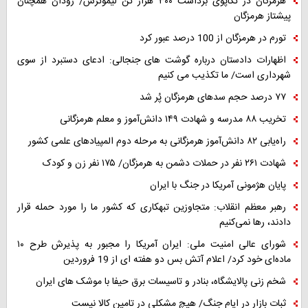
هرمزگان در تکاپوی برداشت ۳۰۰ هزار تن لیموترش/ رودان همچنان
پیشتاز هرمزگان
تورم در هرمزگان از 100 درصد عبور کرد
اظهارات دادستان درباره گوشت های جنجالی: ادعای دستبرد از سوی
شهرداری است/ ما تکذیب می کنیم
۷۷ درصد حجم سدهای هرمزگان پُر شد
تخریب ۸۸ مدرسه و شهادت ۱۴۹ دانش‌آموز و معلم هرمزگانی
راه‌یابی ۸۲ دانش‌آموز هرمزگانی به مرحله دوم المپیادهای علمی کشور
شهادت ۲۶۱ نفر در حملات دشمن به هرمزگان/ ۱۷۵ نفر زن و کودک
پایان هژمونی آمریکا در جنگ با ایران
رهبر معظم انقلاب: متجاوزین تبهکاری که کشور ما را مورد حمله قرار
دادند، رها نمی‌کنیم
شورای عالی امنیت ملی: ایران آمریکا را مجبور به پذیرش طرح ۱۰
ماده‌ای خود کرد/ اعلام آتش بس دو هفته ای از 19 فروردین
شخم زنی پالایشگاه، بنادر و تاسیسات برق حیفا با موشک های ایران
ثبات بازار در ایام جنگ/ هیچ مشکلی در تامین کالا نیست