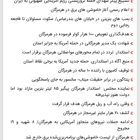
تشییع پیکر شهدای حمله تروریستی رژیم آمریکایی صهیونی به ایران
اعلام رسمی آغاز خاموشی های برق در هرمزگان
بمب های بنزینی در خیابان های بندرعباس/ سکوت مسئولان تا فاجعه
رجاییِ دوم
هدف‌گذاری تعویض ۱۰۰ هزار کولر فرسوده در هرمزگان
شهادت یک مدیر هرمزگانی در حمله آمریکا به جزایر استان
استاندار: تردد در تمام محورهای مواصلاتی هرمزگان برقرار است
منبع آگاه در استانداری: حمله جدید آمریکا به برخی نقاط استان
توقیف کامیون با راننده ۱۰ ساله در هرمزگان
پنتاگون در برابر حقیقت میناب؛ سانسور به جای پاسخگویی
نماینده مجلس: استاندار هرمزگان پیگیر ۸۵ لیتر بنزین مازاد بود اما
دولت هنوز نپذیرفته
وقتی راه، آب و ریل هرمزگان هدف قرار گرفت
کشف ۲۰ هزار ماینر غیرمجاز در هرمزگان
ادامه حملات نیروهای متجاوز آمریکایی به هرمزگان/ ۸ شهید و ۱۹
مجروح
هرمزگان از لیست خاموشی‌های برنامه‌ریزی‌شده برق خارج شد