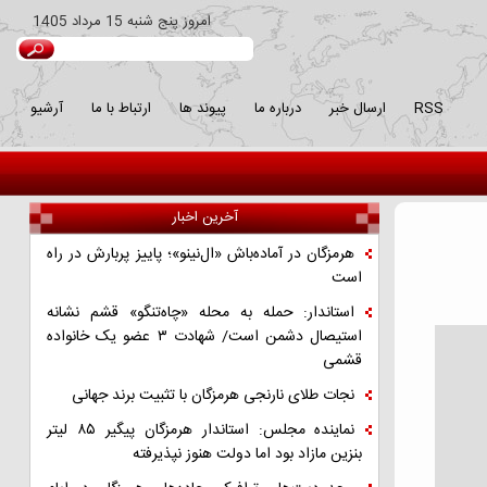
امروز
پنج شنبه 15 مرداد 1405
RSS
ارسال خبر
درباره ما
پیوند ها
ارتباط با ما
آرشیو
آخرین اخبار
هرمزگان در آماده‌باش «ال‌نینو»؛ پاییز پربارش در راه
است
استاندار: حمله به محله «چاه‌تنگو» قشم نشانه
استیصال دشمن است/ شهادت ۳ عضو یک خانواده
قشمی
نجات طلای نارنجی هرمزگان با تثبیت برند جهانی
نماینده مجلس: استاندار هرمزگان پیگیر ۸۵ لیتر
بنزین مازاد بود اما دولت هنوز نپذیرفته