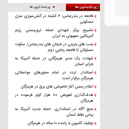
پر بازدیدترین ها
پر بحث ترین ها
فاجعه در بندرعباس؛ ۶ کشته در آتش‌سوزی منزل
مسکونی
تشییع پیکر شهدای حمله تروریستی رژیم
آمریکایی صهیونی به ایران
بمب های بنزینی در خیابان های بندرعباس/ سکوت
مسئولان تا فاجعه رجاییِ دوم
شهادت یک مدیر هرمزگانی در حمله آمریکا به
جزایر استان
استاندار: تردد در تمام محورهای مواصلاتی
هرمزگان برقرار است
اعلام رسمی آغاز خاموشی های برق در هرمزگان
هدف‌گذاری تعویض ۱۰۰ هزار کولر فرسوده در
هرمزگان
منبع آگاه در استانداری: حمله جدید آمریکا به
برخی نقاط استان
توقیف کامیون با راننده ۱۰ ساله در هرمزگان