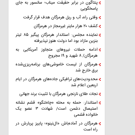
پنتاگون در برابر حقیقت میناب؛ سانسور به جای
پاسخگویی
وقتی راه، آب و ریل هرمزگان هدف قرار گرفت
کشف ۲۰ هزار ماینر غیرمجاز در هرمزگان
نماینده مجلس: استاندار هرمزگان پیگیر ۸۵ لیتر
بنزین مازاد بود اما دولت هنوز نپذیرفته
ادامه حملات نیروهای متجاوز آمریکایی به
هرمزگان/ ۸ شهید و ۱۹ مجروح
هرمزگان از لیست خاموشی‌های برنامه‌ریزی‌شده
برق خارج شد
محدودیت‌های ترافیکی جاده‌های هرمزگان در ایام
اربعین اعلام شد
نجات طلای نارنجی هرمزگان با تثبیت برند جهانی
استاندار: حمله به محله «چاه‌تنگو» قشم نشانه
استیصال دشمن است/ شهادت ۳ عضو یک
خانواده قشمی
هرمزگان در آماده‌باش «ال‌نینو»؛ پاییز پربارش در
راه است