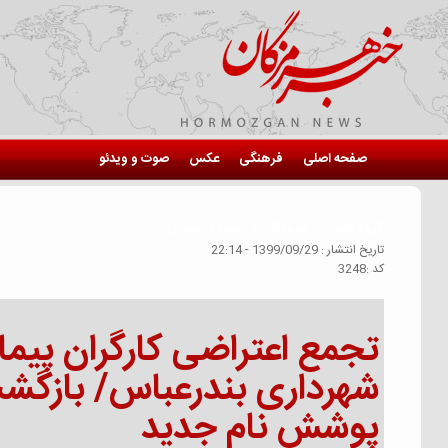
صفحه اصلی
فرهنگی
عکس
صوت و ویدئو
گروه خبري :
هرمزگان در فضای مجازی
تاريخ انتشار :
1399/09/29 - 22:14
كد :
3248
تجمع اعتراضی کارگران پیم
شهرداری بندرعباس/ بازگشت
پوشش نام جدید