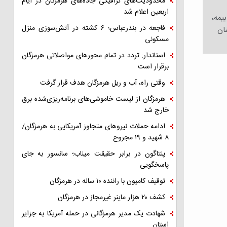
محدودیت‌های ترافیکی جاده‌های هرمزگان در ایام
اربعین اعلام شد
 «عدم دریافت ۳ماهه‌ی حقوق، بیمه،
فاجعه در بندرعباس؛ ۶ کشته در آتش‌سوزی منزل
ان
مسکونی
استاندار: تردد در تمام محورهای مواصلاتی هرمزگان
برقرار است
وقتی راه، آب و ریل هرمزگان هدف قرار گرفت
هرمزگان از لیست خاموشی‌های برنامه‌ریزی‌شده برق
خارج شد
ادامه حملات نیروهای متجاوز آمریکایی به هرمزگان/
۸ شهید و ۱۹ مجروح
پنتاگون در برابر حقیقت میناب؛ سانسور به جای
پاسخگویی
توقیف کامیون با راننده ۱۰ ساله در هرمزگان
کشف ۲۰ هزار ماینر غیرمجاز در هرمزگان
شهادت یک مدیر هرمزگانی در حمله آمریکا به جزایر
استان