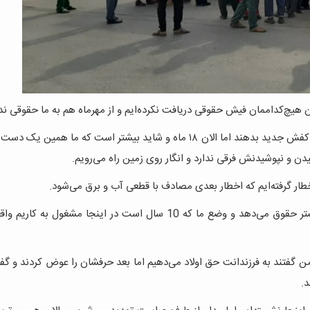
هیچ‌کداممان فیش حقوقی دریافت نکرده‌ایم و از مهرماه هم به ما حقوقی نداد
▪️ طبق دستورالعمل اجرایی، هر شش ماه یک بار باید به ما لباس و کفش جدید بدهند اما الان ۱۸ ماه و شاید بیشتر است که ما 
یدن و نپوشیدنش فرقی ندارد و انگار روی زمین راه می‌رویم.
خطار گرفته‌ایم که اخطار بعدی مصادف با قطعی آب و برق‌ می‌شود.
شرکت به بعضی که شاید دو سال هم نباشد استخدام شده‌اند بیشتر حقوق می‌دهد و وضع ما که 10 سال است در اینجا مشغول 
ن گفتند به فرزندانت حق اولاد می‌دهیم اما بعد حرفشان را عوض کردند و گف