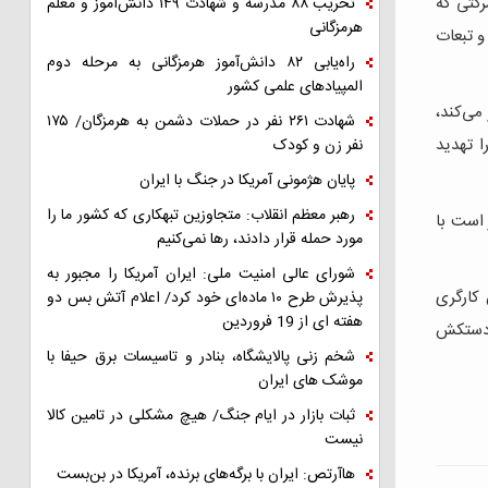
رکتی که
تخریب ۸۸ مدرسه و شهادت ۱۴۹ دانش‌آموز و معلم
هرمزگانی
و تبعات
راه‌یابی ۸۲ دانش‌آموز هرمزگانی به مرحله دوم
المپیادهای علمی کشور
می‌کند،
شهادت ۲۶۱ نفر در حملات دشمن به هرمزگان/ ۱۷۵
ا تهدید
نفر زن و کودک
پایان هژمونی آمریکا در جنگ با ایران
رهبر معظم انقلاب: متجاوزین تبهکاری که کشور ما را
 است با
مورد حمله قرار دادند، رها نمی‌کنیم
شورای عالی امنیت ملی: ایران آمریکا را مجبور به
 الان کارگری
پذیرش طرح ۱۰ ماده‌ای خود کرد/ اعلام آتش بس دو
هفته ای از 19 فروردین
و دستکش
شخم زنی پالایشگاه، بنادر و تاسیسات برق حیفا با
موشک های ایران
ثبات بازار در ایام جنگ/ هیچ مشکلی در تامین کالا
نیست
هاآرتص: ایران با برگه‌های برنده، آمریکا در بن‌بست