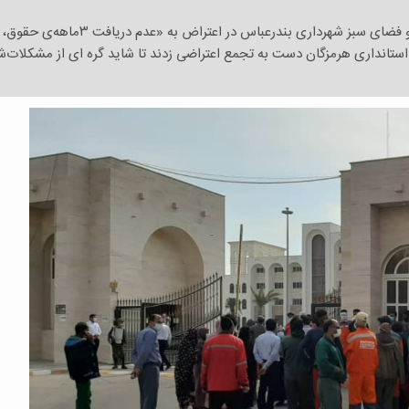
خبر هرمزگان- صبح شنبه ۲۹ آذر، جمعی از کارگران بخش تنظیف و فضای سبز شهرداری بندرعباس در اعتراض به
ستانداری هرمزگان دست به تجمع اعتراضی زدند تا شاید گره ای از مشکلات‌ش