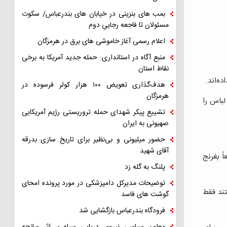
بمب های بنزینی در خیابان های بندرعباس/ سکوت
مسئولان تا فاجعه رجاییِ دوم
اعلام رسمی آغاز خاموشی های برق در هرمزگان
منبع آگاه در استانداری: حمله جدید آمریکا به برخی
نقاط استان
ه‌اند.
هدف‌گذاری تعویض ۱۰۰ هزار کولر فرسوده در
هرمزگان
همین یک دست لباس را
تشییع پیکر شهدای حمله تروریستی رژیم آمریکایی
صهیونی به ایران
حضور میلیونی و بی‌نظیر برای تاریخ سازی بدرقه
آقای شهید
به کاریم واقعاً بغرنج
پلنگ به گله زد
توضیحات مدیرکل دامپزشکی در مورد پرونده امحای
تند فقط
گوشت های فاسد
فرودگاه بندرعباس بازگشایی شد