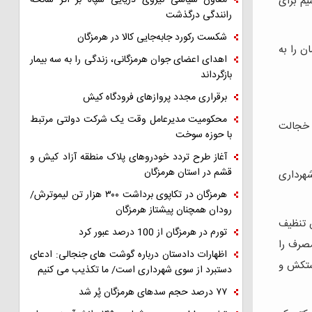
معاون سیاسی نیروی دریایی سپاه بر اثر سانحه
سیم برای
رانندگی درگذشت
شکست رکورد جابه‌جایی کالا در هرمزگان
ن را به
اهدای اعضای جوان هرمزگانی، زندگی را به سه بیمار
بازگرداند
برقراری مجدد پروازهای فرودگاه کیش
محکومیت مدیرعامل وقت یک شرکت دولتی مرتبط
م خجالت
با حوزه سوخت
آغاز طرح تردد خودروهای پلاک منطقه آزاد کیش و
قشم در استان هرمزگان
شهرداری
هرمزگان در تکاپوی برداشت ۳۰۰ هزار تن لیموترش/
رودان همچنان پیشتاز هرمزگان
بخش تنظیف
تورم در هرمزگان از 100 درصد عبور کرد
مصرف را
اظهارات دادستان درباره گوشت های جنجالی: ادعای
دستکش و
دستبرد از سوی شهرداری است/ ما تکذیب می کنیم
۷۷ درصد حجم سدهای هرمزگان پُر شد