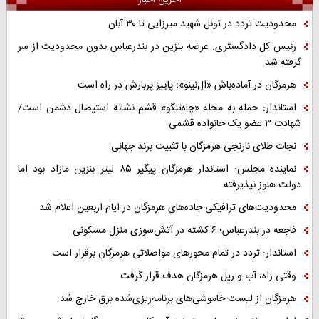
آخرین اخبار
محدودیت تردد در تونل شهید میرزایی تا ۳۰ آبان
رئیس کل دادگستری: عرضه بنزین در بندرعباس بدون محدودیت از سر
گرفته شد
هرمزگان در آماده‌باش «ال‌نینو»؛ پاییز پربارش در راه است
استاندار: حمله به محله «چاه‌تنگو» قشم نشانه استیصال دشمن است/
شهادت ۳ عضو یک خانواده قشمی
نجات طلای نارنجی هرمزگان با تثبیت برند جهانی
نماینده مجلس: استاندار هرمزگان پیگیر ۸۵ لیتر بنزین مازاد بود اما
دولت هنوز نپذیرفته
محدودیت‌های ترافیکی جاده‌های هرمزگان در ایام اربعین اعلام شد
فاجعه در بندرعباس؛ ۶ کشته در آتش‌سوزی منزل مسکونی
استاندار: تردد در تمام محورهای مواصلاتی هرمزگان برقرار است
وقتی راه، آب و ریل هرمزگان هدف قرار گرفت
هرمزگان از لیست خاموشی‌های برنامه‌ریزی‌شده برق خارج شد