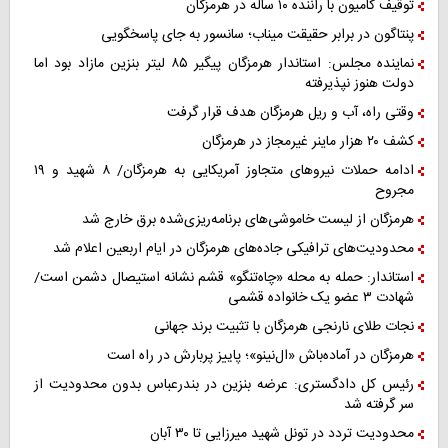
توقیف کامیون با راننده ۱۰ ساله در هرمزگان
پنتاگون در برابر حقیقت میناب؛ سانسور به جای پاسخگویی
نماینده مجلس: استاندار هرمزگان پیگیر ۸۵ لیتر بنزین مازاد بود اما
دولت هنوز نپذیرفته
وقتی راه، آب و ریل هرمزگان هدف قرار گرفت
کشف ۲۰ هزار ماینر غیرمجاز در هرمزگان
ادامه حملات نیروهای متجاوز آمریکایی به هرمزگان/ ۸ شهید و ۱۹
مجروح
هرمزگان از لیست خاموشی‌های برنامه‌ریزی‌شده برق خارج شد
محدودیت‌های ترافیکی جاده‌های هرمزگان در ایام اربعین اعلام شد
استاندار: حمله به محله «چاه‌تنگو» قشم نشانه استیصال دشمن است/
شهادت ۳ عضو یک خانواده قشمی
نجات طلای نارنجی هرمزگان با تثبیت برند جهانی
هرمزگان در آماده‌باش «ال‌نینو»؛ پاییز پربارش در راه است
رئیس کل دادگستری: عرضه بنزین در بندرعباس بدون محدودیت از
سر گرفته شد
محدودیت تردد در تونل شهید میرزایی تا ۳۰ آبان