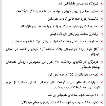
فرودگاه بندرعباس بازگشایی شد
معاون سیاسی نیروی دریایی سپاه بر اثر سانحه رانندگی درگذشت
شکست رکورد جابه‌جایی کالا در هرمزگان
اهدای اعضای جوان هرمزگانی، زندگی را به سه بیمار بازگرداند
برقراری مجدد پروازهای فرودگاه کیش
محکومیت مدیرعامل وقت یک شرکت دولتی مرتبط با حوزه سوخت
آغاز طرح تردد خودروهای پلاک منطقه آزاد کیش و قشم در استان
هرمزگان
هرمزگان در تکاپوی برداشت ۳۰۰ هزار تن لیموترش/ رودان همچنان
پیشتاز هرمزگان
تورم در هرمزگان از 100 درصد عبور کرد
اظهارات دادستان درباره گوشت های جنجالی: ادعای دستبرد از سوی
شهرداری است/ ما تکذیب می کنیم
۷۷ درصد حجم سدهای هرمزگان پُر شد
تخریب ۸۸ مدرسه و شهادت ۱۴۹ دانش‌آموز و معلم هرمزگانی