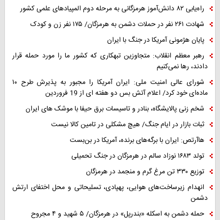
راه‌یابی ۸۲ دانش‌آموز هرمزگانی به مرحله دوم المپیادهای علمی کشور
شهادت ۲۶۱ نفر در حملات دشمن به هرمزگان/ ۱۷۵ نفر زن و کودک
پایان هژمونی آمریکا در جنگ با ایران
رهبر معظم انقلاب: متجاوزین تبهکاری که کشور ما را مورد حمله قرار
دادند، رها نمی‌کنیم
شورای عالی امنیت ملی: ایران آمریکا را مجبور به پذیرش طرح ۱۰
ماده‌ای خود کرد/ اعلام آتش بس دو هفته ای از 19 فروردین
شخم زنی پالایشگاه، بنادر و تاسیسات برق حیفا با موشک های ایران
ثبات بازار در ایام جنگ/ هیچ مشکلی در تامین کالا نیست
هاآرتص: ایران با برگه‌های برنده، آمریکا در بن‌بست
تولد ۱۶۸۳ نوزاد سالم در هرمزگان در جنگ تحمیلی
توزیع ۳۳۰ تن مرغ گرم و منجمد در هرمزگان
انهدام زیرساخت‌های هوایی، پهپادی، تسلیحاتی و محل اختفای ارتش
دشمن
حمله دشمن به اسکله «بندرپل» در هرمزگان/ ۵ شهید و ۴ مجروح