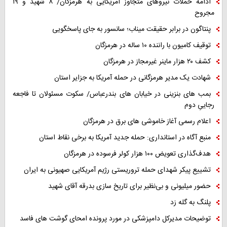
ادامه حملات نیروهای متجاوز آمریکایی به هرمزگان/ ۸ شهید و ۱۹
مجروح
پنتاگون در برابر حقیقت میناب؛ سانسور به جای پاسخگویی
توقیف کامیون با راننده ۱۰ ساله در هرمزگان
کشف ۲۰ هزار ماینر غیرمجاز در هرمزگان
شهادت یک مدیر هرمزگانی در حمله آمریکا به جزایر استان
بمب های بنزینی در خیابان های بندرعباس/ سکوت مسئولان تا فاجعه
رجاییِ دوم
اعلام رسمی آغاز خاموشی های برق در هرمزگان
منبع آگاه در استانداری: حمله جدید آمریکا به برخی نقاط استان
هدف‌گذاری تعویض ۱۰۰ هزار کولر فرسوده در هرمزگان
تشییع پیکر شهدای حمله تروریستی رژیم آمریکایی صهیونی به ایران
حضور میلیونی و بی‌نظیر برای تاریخ سازی بدرقه آقای شهید
پلنگ به گله زد
توضیحات مدیرکل دامپزشکی در مورد پرونده امحای گوشت های فاسد