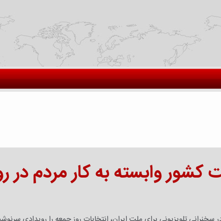
شور وابسته به کار مردم در رو
ر سخنرانی تلویزیونی برای ملت ایران، انتخابات روز جمعه را رویدادی سرنوش