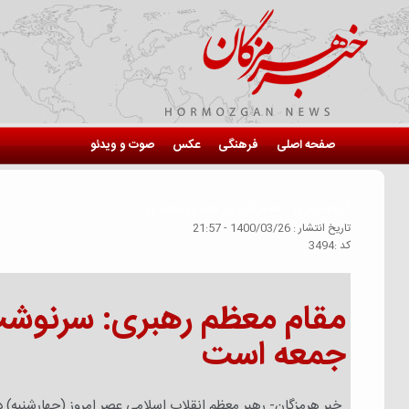
صفحه اصلی
فرهنگی
عکس
صوت و ویدئو
گروه خبري :
هرمزگان در فضای مجازی
تاريخ انتشار :
1400/03/26 - 21:57
كد :
3494
مقام معظم رهبری: سرنوشت ک
جمعه است
خبر هرمزگان- رهبر معظم انقلاب اسلامی عصر امروز (چهارشنبه) د