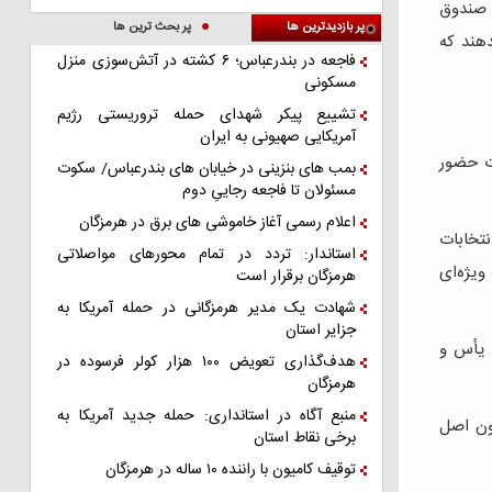
ی صندوق
پر بازدیدترین ها
پر بحث ترین ها
دهند که
فاجعه در بندرعباس؛ ۶ کشته در آتش‌سوزی منزل
مسکونی
تشییع پیکر شهدای حمله تروریستی رژیم
آمریکایی صهیونی به ایران
ات حضور
بمب های بنزینی در خیابان های بندرعباس/ سکوت
مسئولان تا فاجعه رجاییِ دوم
اعلام رسمی آغاز خاموشی های برق در هرمزگان
نتخابات
استاندار: تردد در تمام محورهای مواصلاتی
ویژه‌ای
هرمزگان برقرار است
شهادت یک مدیر هرمزگانی در حمله آمریکا به
جزایر استان
د یأس و
هدف‌گذاری تعویض ۱۰۰ هزار کولر فرسوده در
هرمزگان
منبع آگاه در استانداری: حمله جدید آمریکا به
چون اصل
برخی نقاط استان
توقیف کامیون با راننده ۱۰ ساله در هرمزگان