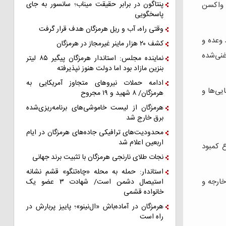
پنتاگون در برابر حقیقت میناب؛ سانسور به جای
 واکسن
پاسخگویی
وقتی راه، آب و ریل هرمزگان هدف قرار گرفت
 وعده و
کشف ۲۰ هزار ماینر غیرمجاز در هرمزگان
یز اورانیوم غنی‌شده
نماینده مجلس: استاندار هرمزگان پیگیر ۸۵ لیتر
بنزین مازاد بود اما دولت هنوز نپذیرفته
ادامه حملات نیروهای متجاوز آمریکایی به
یی‌ها و
هرمزگان/ ۸ شهید و ۱۹ مجروح
هرمزگان از لیست خاموشی‌های برنامه‌ریزی‌شده
برق خارج شد
محدودیت‌های ترافیکی جاده‌های هرمزگان در ایام
اربعین اعلام شد
ع کمبود
نجات طلای نارنجی هرمزگان با تثبیت برند جهانی
استاندار: حمله به محله «چاه‌تنگو» قشم نشانه
خارجه و
استیصال دشمن است/ شهادت ۳ عضو یک
خانواده قشمی
هرمزگان در آماده‌باش «ال‌نینو»؛ پاییز پربارش در
راه است