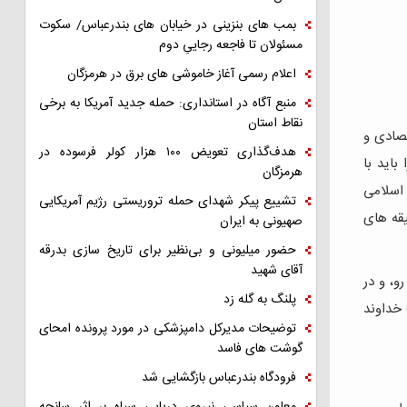
بمب های بنزینی در خیابان های بندرعباس/ سکوت
مسئولان تا فاجعه رجاییِ دوم
اعلام رسمی آغاز خاموشی های برق در هرمزگان
منبع آگاه در استانداری: حمله جدید آمریکا به برخی
نقاط استان
صادی و
هدف‌گذاری تعویض ۱۰۰ هزار کولر فرسوده در
باید با
هرمزگان
 اسلامی
تشییع پیکر شهدای حمله تروریستی رژیم آمریکایی
یقه های
صهیونی به ایران
حضور میلیونی و بی‌نظیر برای تاریخ سازی بدرقه
آقای شهید
و، و در
پلنگ به گله زد
 خداوند
توضیحات مدیرکل دامپزشکی در مورد پرونده امحای
گوشت های فاسد
فرودگاه بندرعباس بازگشایی شد