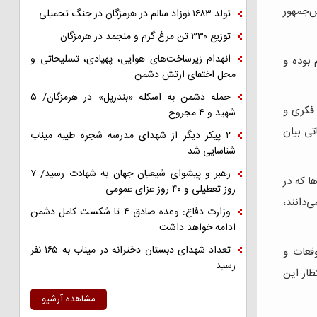
س‌جمهور
تولد ۱۶۸۳ نوزاد سالم در هرمزگان در جنگ تحمیلی
توزیع ۳۳۰ تن مرغ گرم و منجمد در هرمزگان
انهدام زیرساخت‌های هوایی، پهپادی، تسلیحاتی و
 بوده و
محل اختفای ارتش دشمن
حمله دشمن به اسکله «بندرپل» در هرمزگان/ ۵
 فکری و
شهید و ۴ مجروح
تی بیان
۲ پیکر دیگر از شهدای مدرسه شجره طیبه میناب
شناسایی شد
رهبر و پیشوای شیعیان جهان به شهادت رسید/ ۷
ا که در
روز تعطیلی و ۴۰ روز عزای عمومی
ی‌دانند،
وزارت دفاع: وعده صادق ۴ تا شکست کامل دشمن
ادامه خواهد داشت
تعداد شهدای دبستان دخترانه در میناب به ۱۶۵ نفر
وقعات و
رسید
ظار این
مشاهده آرشیو