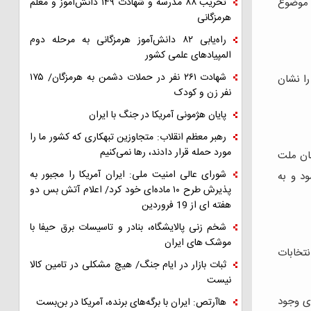
تخریب ۸۸ مدرسه و شهادت ۱۴۹ دانش‌آموز و معلم
ن موضوع
هرمزگانی
راه‌یابی ۸۲ دانش‌آموز هرمزگانی به مرحله دوم
المپیادهای علمی کشور
شهادت ۲۶۱ نفر در حملات دشمن به هرمزگان/ ۱۷۵
را نشان
نفر زن و کودک
پایان هژمونی آمریکا در جنگ با ایران
رهبر معظم انقلاب: متجاوزین تبهکاری که کشور ما را
مورد حمله قرار دادند، رها نمی‌کنیم
نان ملت
شورای عالی امنیت ملی: ایران آمریکا را مجبور به
د و به
پذیرش طرح ۱۰ ماده‌ای خود کرد/ اعلام آتش بس دو
هفته ای از 19 فروردین
شخم زنی پالایشگاه، بنادر و تاسیسات برق حیفا با
موشک های ایران
نتخابات
ثبات بازار در ایام جنگ/ هیچ مشکلی در تامین کالا
نیست
دی وجود
هاآرتص: ایران با برگه‌های برنده، آمریکا در بن‌بست