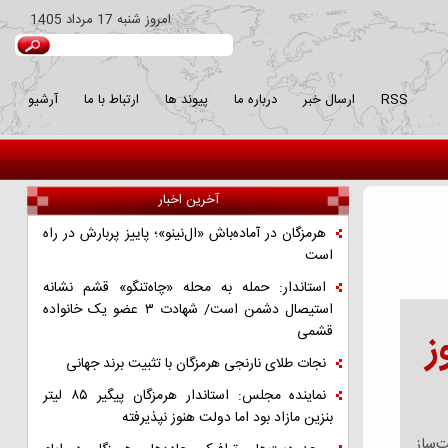
امروز
شنبه 17 مرداد 1405
RSS
ارسال خبر
درباره ما
پیوند ها
ارتباط با ما
آرشیو
آخرین اخبار
هرمزگان در آماده‌باش «ال‌نینو»؛ پاییز پربارش در راه
است
استاندار: حمله به محله «چاه‌تنگو» قشم نشانه
استیصال دشمن است/ شهادت ۳ عضو یک خانواده
قشمی
ز
نجات طلای نارنجی هرمزگان با تثبیت برند جهانی
نماینده مجلس: استاندار هرمزگان پیگیر ۸۵ لیتر
بنزین مازاد بود اما دولت هنوز نپذیرفته
ت‌ساز