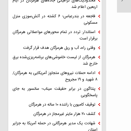
محدودیت‌های ترافیکی جاده‌های هرمزگان در ایام
اربعین اعلام شد
فاجعه در بندرعباس؛ ۶ کشته در آتش‌سوزی منزل
مسکونی
استاندار: تردد در تمام محورهای مواصلاتی هرمزگان
برقرار است
وقتی راه، آب و ریل هرمزگان هدف قرار گرفت
هرمزگان از لیست خاموشی‌های برنامه‌ریزی‌شده برق
خارج شد
ادامه حملات نیروهای متجاوز آمریکایی به هرمزگان/
۸ شهید و ۱۹ مجروح
پنتاگون در برابر حقیقت میناب؛ سانسور به جای
پاسخگویی
توقیف کامیون با راننده ۱۰ ساله در هرمزگان
کشف ۲۰ هزار ماینر غیرمجاز در هرمزگان
شهادت یک مدیر هرمزگانی در حمله آمریکا به جزایر
استان