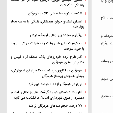
معاون سیاسی نیروی دریایی سپاه بر اثر سانحه
ان و پر
رانندگی درگذشت
شکست رکورد جابه‌جایی کالا در هرمزگان
 مراکز
اهدای اعضای جوان هرمزگانی، زندگی را به سه بیمار
بازگرداند
برقراری مجدد پروازهای فرودگاه کیش
مردند و
محکومیت مدیرعامل وقت یک شرکت دولتی مرتبط
 برگزار
با حوزه سوخت
آغاز طرح تردد خودروهای پلاک منطقه آزاد کیش و
م رسانه
قشم در استان هرمزگان
هرمزگان در تکاپوی برداشت ۳۰۰ هزار تن لیموترش/
رودان همچنان پیشتاز هرمزگان
تن مردم
تورم در هرمزگان از 100 درصد عبور کرد
اظهارات دادستان درباره گوشت های جنجالی: ادعای
ن حقایق
دستبرد از سوی شهرداری است/ ما تکذیب می کنیم
۷۷ درصد حجم سدهای هرمزگان پُر شد