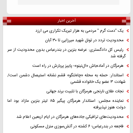
آخرین اخبار
یک "دمت گرم " مردمی به هزار تبریک تکراری می ارزد
محدودیت تردد در تونل شهید میرزایی تا ۳۰ آبان
رئیس کل دادگستری: عرضه بنزین در بندرعباس بدون محدودیت از سر
گرفته شد
هرمزگان در آماده‌باش «ال‌نینو»؛ پاییز پربارش در راه است
استاندار: حمله به محله «چاه‌تنگو» قشم نشانه استیصال دشمن است/
شهادت ۳ عضو یک خانواده قشمی
نجات طلای نارنجی هرمزگان با تثبیت برند جهانی
نماینده مجلس: استاندار هرمزگان پیگیر ۸۵ لیتر بنزین مازاد بود اما
دولت هنوز نپذیرفته
محدودیت‌های ترافیکی جاده‌های هرمزگان در ایام اربعین اعلام شد
فاجعه در بندرعباس؛ ۶ کشته در آتش‌سوزی منزل مسکونی