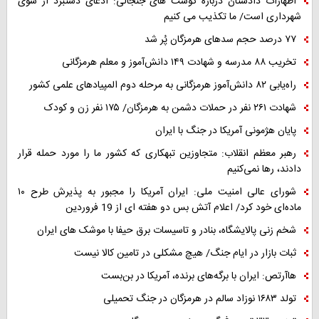
اظهارات دادستان درباره گوشت های جنجالی: ادعای دستبرد از سوی
شهرداری است/ ما تکذیب می کنیم
۷۷ درصد حجم سدهای هرمزگان پُر شد
تخریب ۸۸ مدرسه و شهادت ۱۴۹ دانش‌آموز و معلم هرمزگانی
راه‌یابی ۸۲ دانش‌آموز هرمزگانی به مرحله دوم المپیادهای علمی کشور
شهادت ۲۶۱ نفر در حملات دشمن به هرمزگان/ ۱۷۵ نفر زن و کودک
پایان هژمونی آمریکا در جنگ با ایران
رهبر معظم انقلاب: متجاوزین تبهکاری که کشور ما را مورد حمله قرار
دادند، رها نمی‌کنیم
شورای عالی امنیت ملی: ایران آمریکا را مجبور به پذیرش طرح ۱۰
ماده‌ای خود کرد/ اعلام آتش بس دو هفته ای از 19 فروردین
شخم زنی پالایشگاه، بنادر و تاسیسات برق حیفا با موشک های ایران
ثبات بازار در ایام جنگ/ هیچ مشکلی در تامین کالا نیست
هاآرتص: ایران با برگه‌های برنده، آمریکا در بن‌بست
تولد ۱۶۸۳ نوزاد سالم در هرمزگان در جنگ تحمیلی