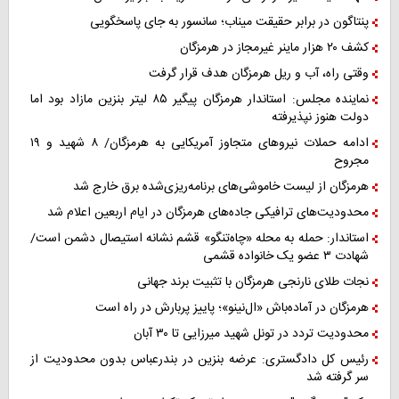
پنتاگون در برابر حقیقت میناب؛ سانسور به جای پاسخگویی
کشف ۲۰ هزار ماینر غیرمجاز در هرمزگان
وقتی راه، آب و ریل هرمزگان هدف قرار گرفت
نماینده مجلس: استاندار هرمزگان پیگیر ۸۵ لیتر بنزین مازاد بود اما
دولت هنوز نپذیرفته
ادامه حملات نیروهای متجاوز آمریکایی به هرمزگان/ ۸ شهید و ۱۹
مجروح
هرمزگان از لیست خاموشی‌های برنامه‌ریزی‌شده برق خارج شد
محدودیت‌های ترافیکی جاده‌های هرمزگان در ایام اربعین اعلام شد
استاندار: حمله به محله «چاه‌تنگو» قشم نشانه استیصال دشمن است/
شهادت ۳ عضو یک خانواده قشمی
نجات طلای نارنجی هرمزگان با تثبیت برند جهانی
هرمزگان در آماده‌باش «ال‌نینو»؛ پاییز پربارش در راه است
محدودیت تردد در تونل شهید میرزایی تا ۳۰ آبان
رئیس کل دادگستری: عرضه بنزین در بندرعباس بدون محدودیت از
سر گرفته شد