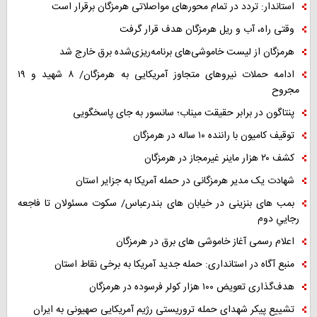
استاندار: تردد در تمام محورهای مواصلاتی هرمزگان برقرار است
وقتی راه، آب و ریل هرمزگان هدف قرار گرفت
هرمزگان از لیست خاموشی‌های برنامه‌ریزی‌شده برق خارج شد
ادامه حملات نیروهای متجاوز آمریکایی به هرمزگان/ ۸ شهید و ۱۹
مجروح
پنتاگون در برابر حقیقت میناب؛ سانسور به جای پاسخگویی
توقیف کامیون با راننده ۱۰ ساله در هرمزگان
کشف ۲۰ هزار ماینر غیرمجاز در هرمزگان
شهادت یک مدیر هرمزگانی در حمله آمریکا به جزایر استان
بمب های بنزینی در خیابان های بندرعباس/ سکوت مسئولان تا فاجعه
رجاییِ دوم
اعلام رسمی آغاز خاموشی های برق در هرمزگان
منبع آگاه در استانداری: حمله جدید آمریکا به برخی نقاط استان
هدف‌گذاری تعویض ۱۰۰ هزار کولر فرسوده در هرمزگان
تشییع پیکر شهدای حمله تروریستی رژیم آمریکایی صهیونی به ایران