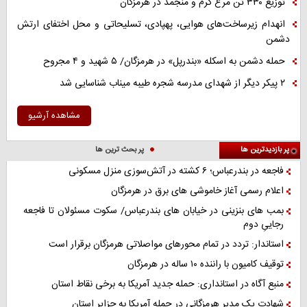
توزیع ۳۳۰ تن مرغ گرم و منجمد در هرمزگان
انهدام زیرساخت‌های هوایی، پهپادی، تسلیحاتی و محل اختفای ارتش
دشمن
حمله دشمن به اسکله «بندرپل» در هرمزگان/ ۵ شهید و ۴ مجروح
۲ پیکر دیگر از شهدای مدرسه شجره طیبه میناب شناسایی شد
مشاهده آرشیو
پر بازدیدترین ها
پر بحث ترین ها
فاجعه در بندرعباس؛ ۶ کشته در آتش‌سوزی منزل مسکونی
اعلام رسمی آغاز خاموشی های برق در هرمزگان
بمب های بنزینی در خیابان های بندرعباس/ سکوت مسئولان تا فاجعه
رجاییِ دوم
استاندار: تردد در تمام محورهای مواصلاتی هرمزگان برقرار است
توقیف کامیون با راننده ۱۰ ساله در هرمزگان
منبع آگاه در استانداری: حمله جدید آمریکا به برخی نقاط استان
شهادت یک مدیر هرمزگانی در حمله آمریکا به جزایر استان