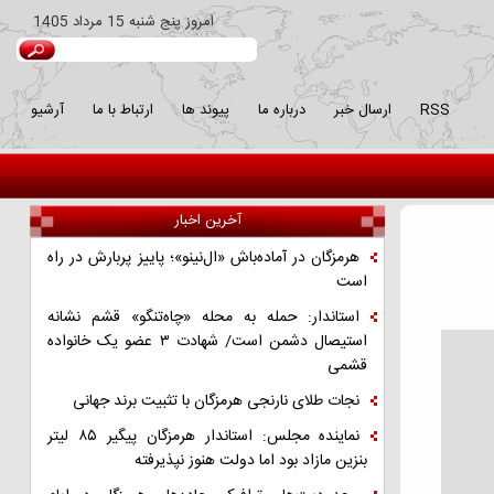
امروز
پنج شنبه 15 مرداد 1405
RSS
ارسال خبر
درباره ما
پیوند ها
ارتباط با ما
آرشیو
آخرین اخبار
هرمزگان در آماده‌باش «ال‌نینو»؛ پاییز پربارش در راه
است
استاندار: حمله به محله «چاه‌تنگو» قشم نشانه
استیصال دشمن است/ شهادت ۳ عضو یک خانواده
قشمی
نجات طلای نارنجی هرمزگان با تثبیت برند جهانی
نماینده مجلس: استاندار هرمزگان پیگیر ۸۵ لیتر
بنزین مازاد بود اما دولت هنوز نپذیرفته