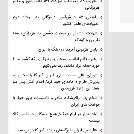
تخریب ۸۸ مدرسه و شهادت ۱۴۹ دانش‌آموز و معلم
هرمزگانی
راه‌یابی ۸۲ دانش‌آموز هرمزگانی به مرحله دوم
المپیادهای علمی کشور
شهادت ۲۶۱ نفر در حملات دشمن به هرمزگان/ ۱۷۵
نفر زن و کودک
پایان هژمونی آمریکا در جنگ با ایران
رهبر معظم انقلاب: متجاوزین تبهکاری که کشور ما را
مورد حمله قرار دادند، رها نمی‌کنیم
شورای عالی امنیت ملی: ایران آمریکا را مجبور به
پذیرش طرح ۱۰ ماده‌ای خود کرد/ اعلام آتش بس دو
هفته ای از 19 فروردین
شخم زنی پالایشگاه، بنادر و تاسیسات برق حیفا با
موشک های ایران
ثبات بازار در ایام جنگ/ هیچ مشکلی در تامین کالا
نیست
هاآرتص: ایران با برگه‌های برنده، آمریکا در بن‌بست