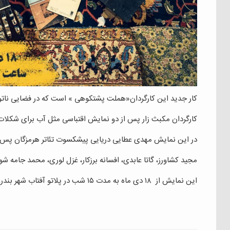
کار جدید این کارگردان«هملت پشتکوهی » است که در فضایی ناتورالیستی ب
کارگردان مکبث زار پس از دو نمایش اقتباسی مثل آب برای شکلات و
در این نمایش مهدی عطایی دریایی پیشکسوت تئاتر هرمزگان پس از
مجید کشاورز، گاتا عابدی، افسانه برزکار، غزل لوری، محمد جامه شو
این نمایش از ۱۸ دی ماه به مدت ۱۵ شب در پلاتو آفتاب شهر بندرعباس به روی صحنه می رود.