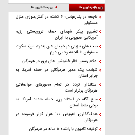
پر بازدیدترین ها
پر بحث ترین ها
فاجعه در بندرعباس؛ ۶ کشته در آتش‌سوزی منزل
مسکونی
تشییع پیکر شهدای حمله تروریستی رژیم
آمریکایی صهیونی به ایران
بمب های بنزینی در خیابان های بندرعباس/ سکوت
مسئولان تا فاجعه رجاییِ دوم
اعلام رسمی آغاز خاموشی های برق در هرمزگان
شهادت یک مدیر هرمزگانی در حمله آمریکا به
جزایر استان
استاندار: تردد در تمام محورهای مواصلاتی
هرمزگان برقرار است
منبع آگاه در استانداری: حمله جدید آمریکا به
برخی نقاط استان
هدف‌گذاری تعویض ۱۰۰ هزار کولر فرسوده در
هرمزگان
توقیف کامیون با راننده ۱۰ ساله در هرمزگان