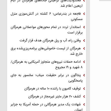
محدودیت‌های ترافیکی جاده‌های هرمزگان در ایام
اربعین اعلام شد
فاجعه در بندرعباس؛ ۶ کشته در آتش‌سوزی منزل
مسکونی
استاندار: تردد در تمام محورهای مواصلاتی هرمزگان
برقرار است
وقتی راه، آب و ریل هرمزگان هدف قرار گرفت
هرمزگان از لیست خاموشی‌های برنامه‌ریزی‌شده برق
خارج شد
ادامه حملات نیروهای متجاوز آمریکایی به هرمزگان/
۸ شهید و ۱۹ مجروح
پنتاگون در برابر حقیقت میناب؛ سانسور به جای
پاسخگویی
توقیف کامیون با راننده ۱۰ ساله در هرمزگان
کشف ۲۰ هزار ماینر غیرمجاز در هرمزگان
شهادت یک مدیر هرمزگانی در حمله آمریکا به جزایر
استان