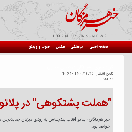
صفحه اصلی
فرهنگی
عکس
صوت و ویدئو
گروه خبري :
هرمزگان در فضای مجازی
تاريخ انتشار :
1400/10/12 - 10:24
كد :
3784
"هملت پشتکوهی" در پلاتو‌
خبر هرمزگان- پلاتو آفتاب بندرعباس به زودی میزبان جدیدترین ن
خواهد بود.