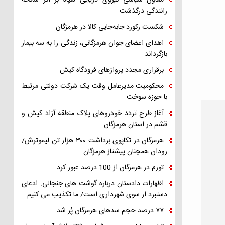
معاون سیاسی نیروی دریایی سپاه بر اثر سانحه
رانندگی درگذشت
شکست رکورد جابه‌جایی کالا در هرمزگان
اهدای اعضای جوان هرمزگانی، زندگی را به سه بیمار
بازگرداند
برقراری مجدد پروازهای فرودگاه کیش
محکومیت مدیرعامل وقت یک شرکت دولتی مرتبط
با حوزه سوخت
آغاز طرح تردد خودروهای پلاک منطقه آزاد کیش و
قشم در استان هرمزگان
هرمزگان در تکاپوی برداشت ۳۰۰ هزار تن لیموترش/
رودان همچنان پیشتاز هرمزگان
تورم در هرمزگان از 100 درصد عبور کرد
اظهارات دادستان درباره گوشت های جنجالی: ادعای
دستبرد از سوی شهرداری است/ ما تکذیب می کنیم
۷۷ درصد حجم سدهای هرمزگان پُر شد