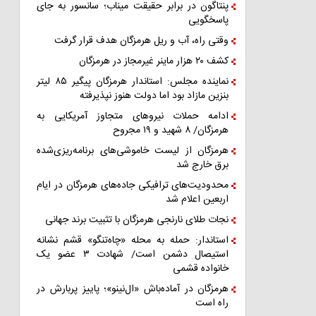
پنتاگون در برابر حقیقت میناب؛ سانسور به جای
پاسخگویی
وقتی راه، آب و ریل هرمزگان هدف قرار گرفت
کشف ۲۰ هزار ماینر غیرمجاز در هرمزگان
نماینده مجلس: استاندار هرمزگان پیگیر ۸۵ لیتر
بنزین مازاد بود اما دولت هنوز نپذیرفته
ادامه حملات نیروهای متجاوز آمریکایی به
هرمزگان/ ۸ شهید و ۱۹ مجروح
هرمزگان از لیست خاموشی‌های برنامه‌ریزی‌شده
برق خارج شد
محدودیت‌های ترافیکی جاده‌های هرمزگان در ایام
اربعین اعلام شد
نجات طلای نارنجی هرمزگان با تثبیت برند جهانی
استاندار: حمله به محله «چاه‌تنگو» قشم نشانه
استیصال دشمن است/ شهادت ۳ عضو یک
خانواده قشمی
هرمزگان در آماده‌باش «ال‌نینو»؛ پاییز پربارش در
راه است