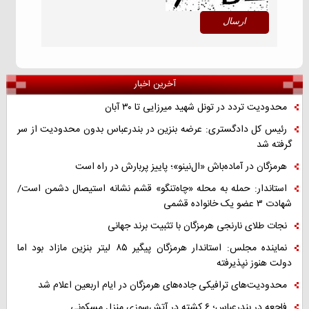
آخرین اخبار
محدودیت تردد در تونل شهید میرزایی تا ۳۰ آبان
رئیس کل دادگستری: عرضه بنزین در بندرعباس بدون محدودیت از سر
گرفته شد
هرمزگان در آماده‌باش «ال‌نینو»؛ پاییز پربارش در راه است
استاندار: حمله به محله «چاه‌تنگو» قشم نشانه استیصال دشمن است/
شهادت ۳ عضو یک خانواده قشمی
نجات طلای نارنجی هرمزگان با تثبیت برند جهانی
نماینده مجلس: استاندار هرمزگان پیگیر ۸۵ لیتر بنزین مازاد بود اما
دولت هنوز نپذیرفته
محدودیت‌های ترافیکی جاده‌های هرمزگان در ایام اربعین اعلام شد
فاجعه در بندرعباس؛ ۶ کشته در آتش‌سوزی منزل مسکونی