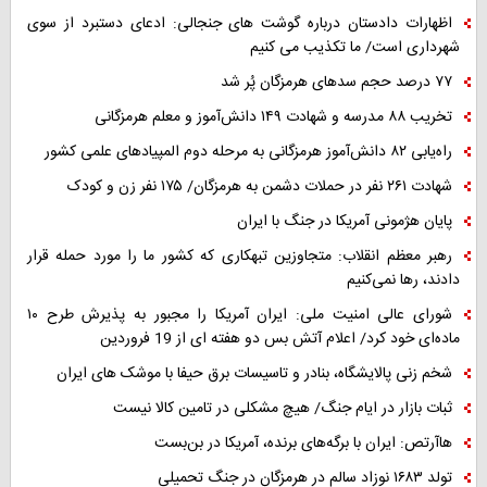
اظهارات دادستان درباره گوشت های جنجالی: ادعای دستبرد از سوی
شهرداری است/ ما تکذیب می کنیم
۷۷ درصد حجم سدهای هرمزگان پُر شد
تخریب ۸۸ مدرسه و شهادت ۱۴۹ دانش‌آموز و معلم هرمزگانی
راه‌یابی ۸۲ دانش‌آموز هرمزگانی به مرحله دوم المپیادهای علمی کشور
شهادت ۲۶۱ نفر در حملات دشمن به هرمزگان/ ۱۷۵ نفر زن و کودک
پایان هژمونی آمریکا در جنگ با ایران
رهبر معظم انقلاب: متجاوزین تبهکاری که کشور ما را مورد حمله قرار
دادند، رها نمی‌کنیم
شورای عالی امنیت ملی: ایران آمریکا را مجبور به پذیرش طرح ۱۰
ماده‌ای خود کرد/ اعلام آتش بس دو هفته ای از 19 فروردین
شخم زنی پالایشگاه، بنادر و تاسیسات برق حیفا با موشک های ایران
ثبات بازار در ایام جنگ/ هیچ مشکلی در تامین کالا نیست
هاآرتص: ایران با برگه‌های برنده، آمریکا در بن‌بست
تولد ۱۶۸۳ نوزاد سالم در هرمزگان در جنگ تحمیلی