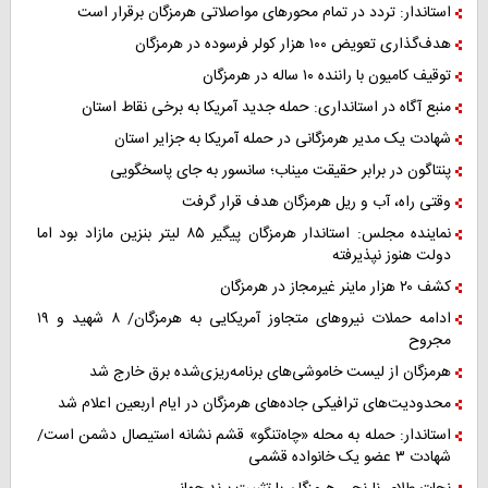
استاندار: تردد در تمام محورهای مواصلاتی هرمزگان برقرار است
هدف‌گذاری تعویض ۱۰۰ هزار کولر فرسوده در هرمزگان
توقیف کامیون با راننده ۱۰ ساله در هرمزگان
منبع آگاه در استانداری: حمله جدید آمریکا به برخی نقاط استان
شهادت یک مدیر هرمزگانی در حمله آمریکا به جزایر استان
پنتاگون در برابر حقیقت میناب؛ سانسور به جای پاسخگویی
وقتی راه، آب و ریل هرمزگان هدف قرار گرفت
نماینده مجلس: استاندار هرمزگان پیگیر ۸۵ لیتر بنزین مازاد بود اما
دولت هنوز نپذیرفته
کشف ۲۰ هزار ماینر غیرمجاز در هرمزگان
ادامه حملات نیروهای متجاوز آمریکایی به هرمزگان/ ۸ شهید و ۱۹
مجروح
هرمزگان از لیست خاموشی‌های برنامه‌ریزی‌شده برق خارج شد
محدودیت‌های ترافیکی جاده‌های هرمزگان در ایام اربعین اعلام شد
استاندار: حمله به محله «چاه‌تنگو» قشم نشانه استیصال دشمن است/
شهادت ۳ عضو یک خانواده قشمی