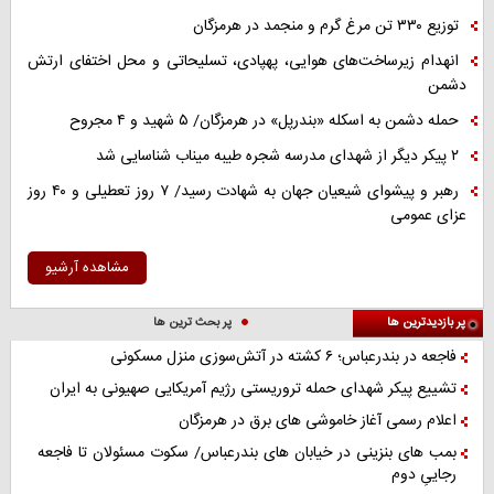
توزیع ۳۳۰ تن مرغ گرم و منجمد در هرمزگان
انهدام زیرساخت‌های هوایی، پهپادی، تسلیحاتی و محل اختفای ارتش
دشمن
حمله دشمن به اسکله «بندرپل» در هرمزگان/ ۵ شهید و ۴ مجروح
۲ پیکر دیگر از شهدای مدرسه شجره طیبه میناب شناسایی شد
رهبر و پیشوای شیعیان جهان به شهادت رسید/ ۷ روز تعطیلی و ۴۰ روز
عزای عمومی
مشاهده آرشیو
پر بازدیدترین ها
پر بحث ترین ها
فاجعه در بندرعباس؛ ۶ کشته در آتش‌سوزی منزل مسکونی
تشییع پیکر شهدای حمله تروریستی رژیم آمریکایی صهیونی به ایران
اعلام رسمی آغاز خاموشی های برق در هرمزگان
بمب های بنزینی در خیابان های بندرعباس/ سکوت مسئولان تا فاجعه
رجاییِ دوم