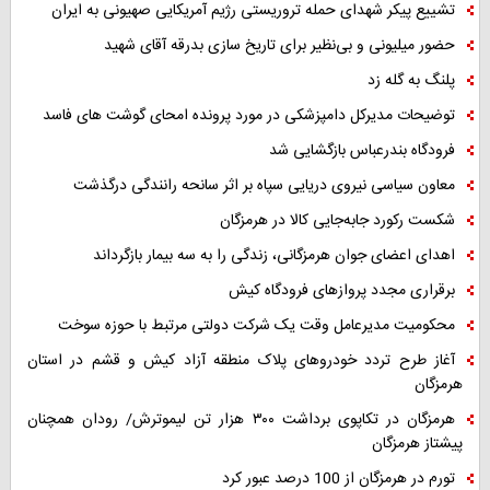
تشییع پیکر شهدای حمله تروریستی رژیم آمریکایی صهیونی به ایران
حضور میلیونی و بی‌نظیر برای تاریخ سازی بدرقه آقای شهید
پلنگ به گله زد
توضیحات مدیرکل دامپزشکی در مورد پرونده امحای گوشت های فاسد
فرودگاه بندرعباس بازگشایی شد
معاون سیاسی نیروی دریایی سپاه بر اثر سانحه رانندگی درگذشت
شکست رکورد جابه‌جایی کالا در هرمزگان
اهدای اعضای جوان هرمزگانی، زندگی را به سه بیمار بازگرداند
برقراری مجدد پروازهای فرودگاه کیش
محکومیت مدیرعامل وقت یک شرکت دولتی مرتبط با حوزه سوخت
آغاز طرح تردد خودروهای پلاک منطقه آزاد کیش و قشم در استان
هرمزگان
هرمزگان در تکاپوی برداشت ۳۰۰ هزار تن لیموترش/ رودان همچنان
پیشتاز هرمزگان
تورم در هرمزگان از 100 درصد عبور کرد