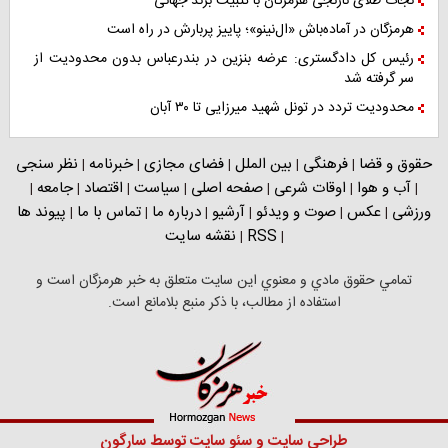
نجات طلای نارنجی هرمزگان با تثبیت برند جهانی
هرمزگان در آماده‌باش «ال‌نینو»؛ پاییز پربارش در راه است
رئیس کل دادگستری: عرضه بنزین در بندرعباس بدون محدودیت از
سر گرفته شد
محدودیت تردد در تونل شهید میرزایی تا ۳۰ آبان
حقوق و قضا
فرهنگی
بین الملل
فضای مجازی
خبرنامه
نظر سنجی
|
|
|
|
|
آب و هوا
اوقات شرعی
صفحه اصلی
سیاست
اقتصاد
جامعه
|
|
|
|
|
|
|
ورزشی
عکس
صوت و ویدئو
آرشیو
درباره ما
تماس با ما
پیوند ها
|
|
|
|
|
|
RSS
نقشه سایت
|
|
تمامي حقوق مادي و معنوي اين سايت متعلق به خبر هرمزگان است و
استفاده از مطالب، با ذکر منبع بلامانع است.
طراحی سایت
و
سئو سایت
توسط
سارگون