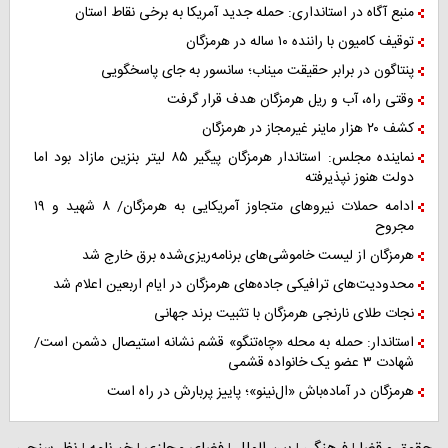
منبع آگاه در استانداری: حمله جدید آمریکا به برخی نقاط استان
توقیف کامیون با راننده ۱۰ ساله در هرمزگان
پنتاگون در برابر حقیقت میناب؛ سانسور به جای پاسخگویی
وقتی راه، آب و ریل هرمزگان هدف قرار گرفت
کشف ۲۰ هزار ماینر غیرمجاز در هرمزگان
نماینده مجلس: استاندار هرمزگان پیگیر ۸۵ لیتر بنزین مازاد بود اما
دولت هنوز نپذیرفته
ادامه حملات نیروهای متجاوز آمریکایی به هرمزگان/ ۸ شهید و ۱۹
مجروح
هرمزگان از لیست خاموشی‌های برنامه‌ریزی‌شده برق خارج شد
محدودیت‌های ترافیکی جاده‌های هرمزگان در ایام اربعین اعلام شد
نجات طلای نارنجی هرمزگان با تثبیت برند جهانی
استاندار: حمله به محله «چاه‌تنگو» قشم نشانه استیصال دشمن است/
شهادت ۳ عضو یک خانواده قشمی
هرمزگان در آماده‌باش «ال‌نینو»؛ پاییز پربارش در راه است