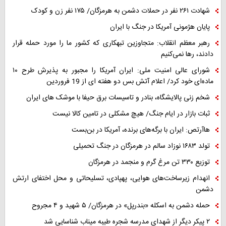
شهادت ۲۶۱ نفر در حملات دشمن به هرمزگان/ ۱۷۵ نفر زن و کودک
پایان هژمونی آمریکا در جنگ با ایران
رهبر معظم انقلاب: متجاوزین تبهکاری که کشور ما را مورد حمله قرار
دادند، رها نمی‌کنیم
شورای عالی امنیت ملی: ایران آمریکا را مجبور به پذیرش طرح ۱۰
ماده‌ای خود کرد/ اعلام آتش بس دو هفته ای از 19 فروردین
شخم زنی پالایشگاه، بنادر و تاسیسات برق حیفا با موشک های ایران
ثبات بازار در ایام جنگ/ هیچ مشکلی در تامین کالا نیست
هاآرتص: ایران با برگه‌های برنده، آمریکا در بن‌بست
تولد ۱۶۸۳ نوزاد سالم در هرمزگان در جنگ تحمیلی
توزیع ۳۳۰ تن مرغ گرم و منجمد در هرمزگان
انهدام زیرساخت‌های هوایی، پهپادی، تسلیحاتی و محل اختفای ارتش
دشمن
حمله دشمن به اسکله «بندرپل» در هرمزگان/ ۵ شهید و ۴ مجروح
۲ پیکر دیگر از شهدای مدرسه شجره طیبه میناب شناسایی شد