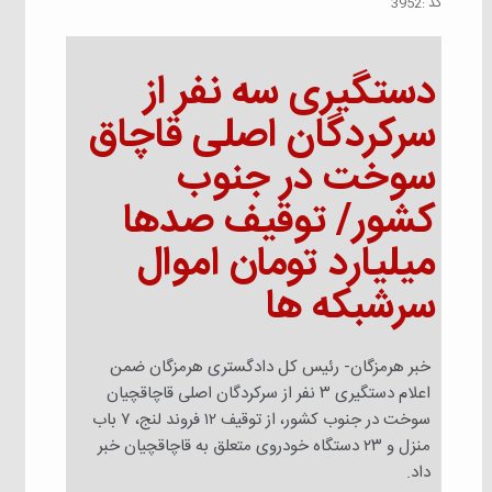
كد :
3952
دستگیری سه نفر از
سرکردگان اصلی قاچاق
سوخت در جنوب
کشور/ توقیف صدها
میلیارد تومان اموال
سرشبکه ها
خبر هرمزگان- رئیس کل دادگستری هرمزگان ضمن
اعلام دستگیری ۳ نفر از سرکردگان اصلی قاچاقچیان
سوخت در جنوب کشور، از توقیف ۱۲ فروند لنج، ۷ باب
منزل و ۲۳ دستگاه خودروی متعلق به قاچاقچیان خبر
داد.