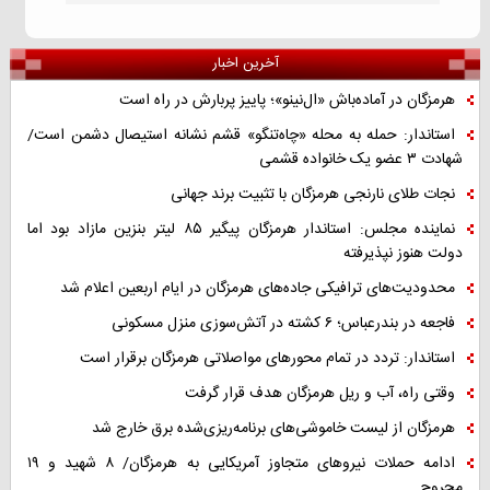
آخرین اخبار
هرمزگان در آماده‌باش «ال‌نینو»؛ پاییز پربارش در راه است
استاندار: حمله به محله «چاه‌تنگو» قشم نشانه استیصال دشمن است/
شهادت ۳ عضو یک خانواده قشمی
نجات طلای نارنجی هرمزگان با تثبیت برند جهانی
نماینده مجلس: استاندار هرمزگان پیگیر ۸۵ لیتر بنزین مازاد بود اما
دولت هنوز نپذیرفته
محدودیت‌های ترافیکی جاده‌های هرمزگان در ایام اربعین اعلام شد
فاجعه در بندرعباس؛ ۶ کشته در آتش‌سوزی منزل مسکونی
استاندار: تردد در تمام محورهای مواصلاتی هرمزگان برقرار است
وقتی راه، آب و ریل هرمزگان هدف قرار گرفت
هرمزگان از لیست خاموشی‌های برنامه‌ریزی‌شده برق خارج شد
ادامه حملات نیروهای متجاوز آمریکایی به هرمزگان/ ۸ شهید و ۱۹
مجروح