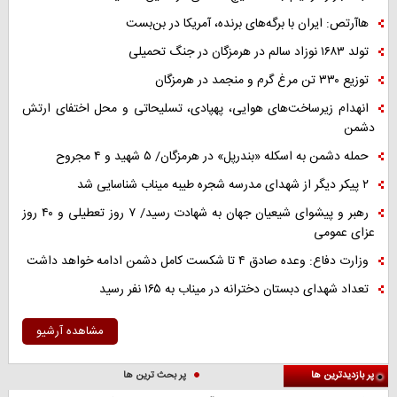
هاآرتص: ایران با برگه‌های برنده، آمریکا در بن‌بست
تولد ۱۶۸۳ نوزاد سالم در هرمزگان در جنگ تحمیلی
توزیع ۳۳۰ تن مرغ گرم و منجمد در هرمزگان
انهدام زیرساخت‌های هوایی، پهپادی، تسلیحاتی و محل اختفای ارتش
دشمن
حمله دشمن به اسکله «بندرپل» در هرمزگان/ ۵ شهید و ۴ مجروح
۲ پیکر دیگر از شهدای مدرسه شجره طیبه میناب شناسایی شد
رهبر و پیشوای شیعیان جهان به شهادت رسید/ ۷ روز تعطیلی و ۴۰ روز
عزای عمومی
وزارت دفاع: وعده صادق ۴ تا شکست کامل دشمن ادامه خواهد داشت
تعداد شهدای دبستان دخترانه در میناب به ۱۶۵ نفر رسید
مشاهده آرشیو
پر بازدیدترین ها
پر بحث ترین ها