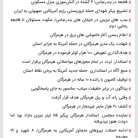
فاجعه در بندرعباس؛ ۶ کشته در آتش‌سوزی منزل مسکونی
تشییع پیکر شهدای حمله تروریستی رژیم آمریکایی صهیونی به ایران
بمب های بنزینی در خیابان های بندرعباس/ سکوت مسئولان تا فاجعه
رجاییِ دوم
اعلام رسمی آغاز خاموشی های برق در هرمزگان
شهادت یک مدیر هرمزگانی در حمله آمریکا به جزایر استان
هدف‌گذاری تعویض ۱۰۰ هزار کولر فرسوده در هرمزگان
استاندار: تردد در تمام محورهای مواصلاتی هرمزگان برقرار است
منبع آگاه در استانداری: حمله جدید آمریکا به برخی نقاط استان
توقیف کامیون با راننده ۱۰ ساله در هرمزگان
پنتاگون در برابر حقیقت میناب؛ سانسور به جای پاسخگویی
وقتی راه، آب و ریل هرمزگان هدف قرار گرفت
کشف ۲۰ هزار ماینر غیرمجاز در هرمزگان
نماینده مجلس: استاندار هرمزگان پیگیر ۸۵ لیتر بنزین مازاد بود اما
دولت هنوز نپذیرفته
ادامه حملات نیروهای متجاوز آمریکایی به هرمزگان/ ۸ شهید و ۱۹
مجروح