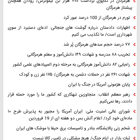
هرمزگان در تکاپوی برداشت ۳۰۰ هزار تن لیموترش/ رودان همچنان
پیشتاز هرمزگان
تورم در هرمزگان از 100 درصد عبور کرد
اظهارات دادستان درباره گوشت های جنجالی: ادعای دستبرد از سوی
شهرداری است/ ما تکذیب می کنیم
۷۷ درصد حجم سدهای هرمزگان پُر شد
تخریب ۸۸ مدرسه و شهادت ۱۴۹ دانش‌آموز و معلم هرمزگانی
راه‌یابی ۸۲ دانش‌آموز هرمزگانی به مرحله دوم المپیادهای علمی کشور
شهادت ۲۶۱ نفر در حملات دشمن به هرمزگان/ ۱۷۵ نفر زن و کودک
پایان هژمونی آمریکا در جنگ با ایران
رهبر معظم انقلاب: متجاوزین تبهکاری که کشور ما را مورد حمله قرار
دادند، رها نمی‌کنیم
شورای عالی امنیت ملی: ایران آمریکا را مجبور به پذیرش طرح ۱۰
ماده‌ای خود کرد/ اعلام آتش بس دو هفته ای از 19 فروردین
شخم زنی پالایشگاه، بنادر و تاسیسات برق حیفا با موشک های ایران
ثبات بازار در ایام جنگ/ هیچ مشکلی در تامین کالا نیست