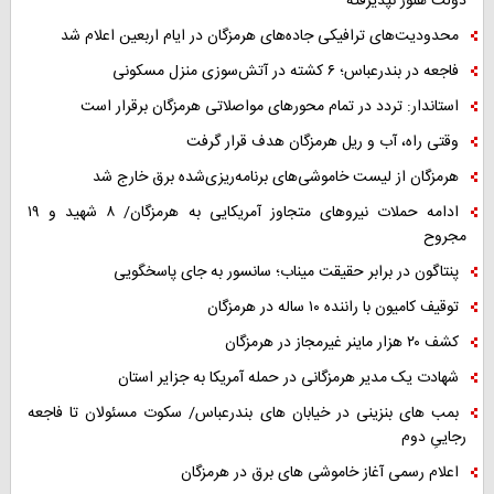
دولت هنوز نپذیرفته
محدودیت‌های ترافیکی جاده‌های هرمزگان در ایام اربعین اعلام شد
فاجعه در بندرعباس؛ ۶ کشته در آتش‌سوزی منزل مسکونی
استاندار: تردد در تمام محورهای مواصلاتی هرمزگان برقرار است
وقتی راه، آب و ریل هرمزگان هدف قرار گرفت
هرمزگان از لیست خاموشی‌های برنامه‌ریزی‌شده برق خارج شد
ادامه حملات نیروهای متجاوز آمریکایی به هرمزگان/ ۸ شهید و ۱۹
مجروح
پنتاگون در برابر حقیقت میناب؛ سانسور به جای پاسخگویی
توقیف کامیون با راننده ۱۰ ساله در هرمزگان
کشف ۲۰ هزار ماینر غیرمجاز در هرمزگان
شهادت یک مدیر هرمزگانی در حمله آمریکا به جزایر استان
بمب های بنزینی در خیابان های بندرعباس/ سکوت مسئولان تا فاجعه
رجاییِ دوم
اعلام رسمی آغاز خاموشی های برق در هرمزگان