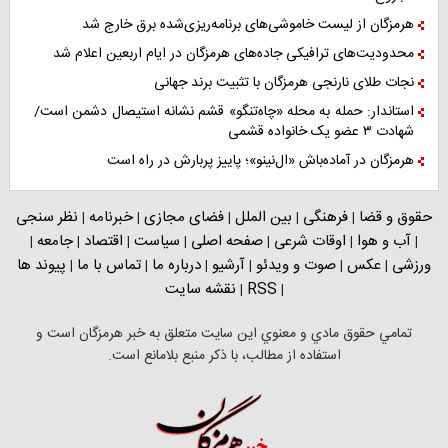
هرمزگان از لیست خاموشی‌های برنامه‌ریزی‌شده برق خارج شد
محدودیت‌های ترافیکی جاده‌های هرمزگان در ایام اربعین اعلام شد
نجات طلای نارنجی هرمزگان با تثبیت برند جهانی
استاندار: حمله به محله «چاه‌تنگو» قشم نشانه استیصال دشمن است/
شهادت ۳ عضو یک خانواده قشمی
هرمزگان در آماده‌باش «ال‌نینو»؛ پاییز پربارش در راه است
حقوق و قضا
فرهنگی
بین الملل
فضای مجازی
خبرنامه
نظر سنجی
|
|
|
|
|
آب و هوا
اوقات شرعی
صفحه اصلی
سیاست
اقتصاد
جامعه
|
|
|
|
|
|
|
ورزشی
عکس
صوت و ویدئو
آرشیو
درباره ما
تماس با ما
پیوند ها
|
|
|
|
|
|
RSS
نقشه سایت
|
|
تمامي حقوق مادي و معنوي اين سايت متعلق به خبر هرمزگان است و
استفاده از مطالب، با ذکر منبع بلامانع است.