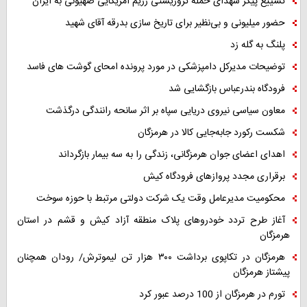
تشییع پیکر شهدای حمله تروریستی رژیم آمریکایی صهیونی به ایران
حضور میلیونی و بی‌نظیر برای تاریخ سازی بدرقه آقای شهید
پلنگ به گله زد
توضیحات مدیرکل دامپزشکی در مورد پرونده امحای گوشت های فاسد
فرودگاه بندرعباس بازگشایی شد
معاون سیاسی نیروی دریایی سپاه بر اثر سانحه رانندگی درگذشت
شکست رکورد جابه‌جایی کالا در هرمزگان
اهدای اعضای جوان هرمزگانی، زندگی را به سه بیمار بازگرداند
برقراری مجدد پروازهای فرودگاه کیش
محکومیت مدیرعامل وقت یک شرکت دولتی مرتبط با حوزه سوخت
آغاز طرح تردد خودروهای پلاک منطقه آزاد کیش و قشم در استان
هرمزگان
هرمزگان در تکاپوی برداشت ۳۰۰ هزار تن لیموترش/ رودان همچنان
پیشتاز هرمزگان
تورم در هرمزگان از 100 درصد عبور کرد