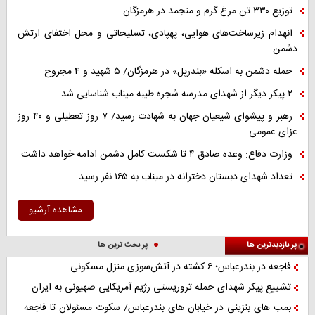
توزیع ۳۳۰ تن مرغ گرم و منجمد در هرمزگان
انهدام زیرساخت‌های هوایی، پهپادی، تسلیحاتی و محل اختفای ارتش
دشمن
حمله دشمن به اسکله «بندرپل» در هرمزگان/ ۵ شهید و ۴ مجروح
۲ پیکر دیگر از شهدای مدرسه شجره طیبه میناب شناسایی شد
رهبر و پیشوای شیعیان جهان به شهادت رسید/ ۷ روز تعطیلی و ۴۰ روز
عزای عمومی
وزارت دفاع: وعده صادق ۴ تا شکست کامل دشمن ادامه خواهد داشت
تعداد شهدای دبستان دخترانه در میناب به ۱۶۵ نفر رسید
مشاهده آرشیو
پر بازدیدترین ها
پر بحث ترین ها
فاجعه در بندرعباس؛ ۶ کشته در آتش‌سوزی منزل مسکونی
تشییع پیکر شهدای حمله تروریستی رژیم آمریکایی صهیونی به ایران
بمب های بنزینی در خیابان های بندرعباس/ سکوت مسئولان تا فاجعه