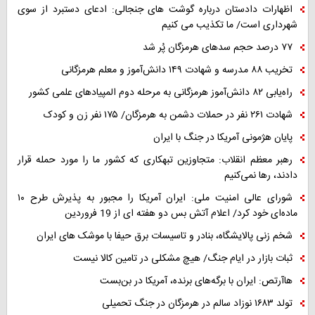
اظهارات دادستان درباره گوشت های جنجالی: ادعای دستبرد از سوی
شهرداری است/ ما تکذیب می کنیم
۷۷ درصد حجم سدهای هرمزگان پُر شد
تخریب ۸۸ مدرسه و شهادت ۱۴۹ دانش‌آموز و معلم هرمزگانی
راه‌یابی ۸۲ دانش‌آموز هرمزگانی به مرحله دوم المپیادهای علمی کشور
شهادت ۲۶۱ نفر در حملات دشمن به هرمزگان/ ۱۷۵ نفر زن و کودک
پایان هژمونی آمریکا در جنگ با ایران
رهبر معظم انقلاب: متجاوزین تبهکاری که کشور ما را مورد حمله قرار
دادند، رها نمی‌کنیم
شورای عالی امنیت ملی: ایران آمریکا را مجبور به پذیرش طرح ۱۰
ماده‌ای خود کرد/ اعلام آتش بس دو هفته ای از 19 فروردین
شخم زنی پالایشگاه، بنادر و تاسیسات برق حیفا با موشک های ایران
ثبات بازار در ایام جنگ/ هیچ مشکلی در تامین کالا نیست
هاآرتص: ایران با برگه‌های برنده، آمریکا در بن‌بست
تولد ۱۶۸۳ نوزاد سالم در هرمزگان در جنگ تحمیلی