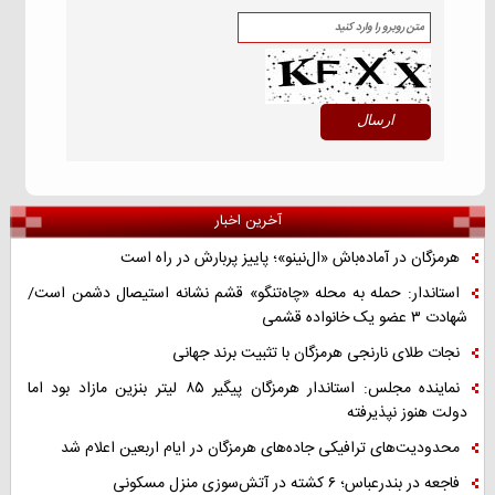
آخرین اخبار
هرمزگان در آماده‌باش «ال‌نینو»؛ پاییز پربارش در راه است
استاندار: حمله به محله «چاه‌تنگو» قشم نشانه استیصال دشمن است/
شهادت ۳ عضو یک خانواده قشمی
نجات طلای نارنجی هرمزگان با تثبیت برند جهانی
نماینده مجلس: استاندار هرمزگان پیگیر ۸۵ لیتر بنزین مازاد بود اما
دولت هنوز نپذیرفته
محدودیت‌های ترافیکی جاده‌های هرمزگان در ایام اربعین اعلام شد
فاجعه در بندرعباس؛ ۶ کشته در آتش‌سوزی منزل مسکونی