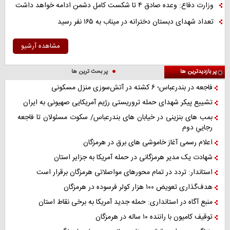
وزارت دفاع: وعده صادق ۴ تا شکست کامل دشمن ادامه خواهد داشت
تعداد شهدای دبستان دخترانه در میناب به ۱۶۵ نفر رسید
مشاهده آرشیو
پر بازدیدترین ها
پر بحث ترین ها
فاجعه در بندرعباس؛ ۶ کشته در آتش‌سوزی منزل مسکونی
تشییع پیکر شهدای حمله تروریستی رژیم آمریکایی صهیونی به ایران
بمب های بنزینی در خیابان های بندرعباس/ سکوت مسئولان تا فاجعه
رجاییِ دوم
اعلام رسمی آغاز خاموشی های برق در هرمزگان
شهادت یک مدیر هرمزگانی در حمله آمریکا به جزایر استان
استاندار: تردد در تمام محورهای مواصلاتی هرمزگان برقرار است
هدف‌گذاری تعویض ۱۰۰ هزار کولر فرسوده در هرمزگان
منبع آگاه در استانداری: حمله جدید آمریکا به برخی نقاط استان
توقیف کامیون با راننده ۱۰ ساله در هرمزگان