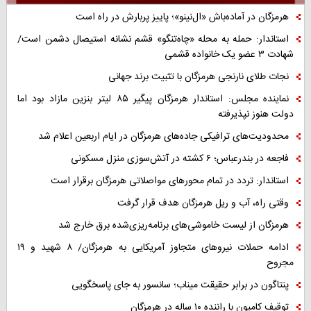
هرمزگان در آماده‌باش «ال‌نینو»؛ پاییز پربارش در راه است
استاندار: حمله به محله «چاه‌تنگو» قشم نشانه استیصال دشمن است/
شهادت ۳ عضو یک خانواده قشمی
نجات طلای نارنجی هرمزگان با تثبیت برند جهانی
نماینده مجلس: استاندار هرمزگان پیگیر ۸۵ لیتر بنزین مازاد بود اما
دولت هنوز نپذیرفته
محدودیت‌های ترافیکی جاده‌های هرمزگان در ایام اربعین اعلام شد
فاجعه در بندرعباس؛ ۶ کشته در آتش‌سوزی منزل مسکونی
استاندار: تردد در تمام محورهای مواصلاتی هرمزگان برقرار است
وقتی راه، آب و ریل هرمزگان هدف قرار گرفت
هرمزگان از لیست خاموشی‌های برنامه‌ریزی‌شده برق خارج شد
ادامه حملات نیروهای متجاوز آمریکایی به هرمزگان/ ۸ شهید و ۱۹
مجروح
پنتاگون در برابر حقیقت میناب؛ سانسور به جای پاسخگویی
توقیف کامیون با راننده ۱۰ ساله در هرمزگان