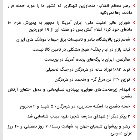
رهبر معظم انقلاب: متجاوزین تبهکاری که کشور ما را مورد حمله قرار
دادند، رها نمی‌کنیم
شورای عالی امنیت ملی: ایران آمریکا را مجبور به پذیرش طرح ۱۰
ماده‌ای خود کرد/ اعلام آتش بس دو هفته ای از 19 فروردین
شخم زنی پالایشگاه، بنادر و تاسیسات برق حیفا با موشک های ایران
ثبات بازار در ایام جنگ/ هیچ مشکلی در تامین کالا نیست
هاآرتص: ایران با برگه‌های برنده، آمریکا در بن‌بست
تولد ۱۶۸۳ نوزاد سالم در هرمزگان در جنگ تحمیلی
توزیع ۳۳۰ تن مرغ گرم و منجمد در هرمزگان
انهدام زیرساخت‌های هوایی، پهپادی، تسلیحاتی و محل اختفای ارتش
دشمن
حمله دشمن به اسکله «بندرپل» در هرمزگان/ ۵ شهید و ۴ مجروح
۲ پیکر دیگر از شهدای مدرسه شجره طیبه میناب شناسایی شد
رهبر و پیشوای شیعیان جهان به شهادت رسید/ ۷ روز تعطیلی و ۴۰ روز
عزای عمومی