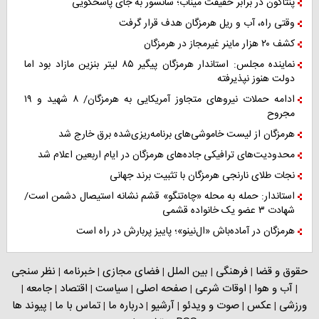
پنتاگون در برابر حقیقت میناب؛ سانسور به جای پاسخگویی
وقتی راه، آب و ریل هرمزگان هدف قرار گرفت
کشف ۲۰ هزار ماینر غیرمجاز در هرمزگان
نماینده مجلس: استاندار هرمزگان پیگیر ۸۵ لیتر بنزین مازاد بود اما
دولت هنوز نپذیرفته
ادامه حملات نیروهای متجاوز آمریکایی به هرمزگان/ ۸ شهید و ۱۹
مجروح
هرمزگان از لیست خاموشی‌های برنامه‌ریزی‌شده برق خارج شد
محدودیت‌های ترافیکی جاده‌های هرمزگان در ایام اربعین اعلام شد
نجات طلای نارنجی هرمزگان با تثبیت برند جهانی
استاندار: حمله به محله «چاه‌تنگو» قشم نشانه استیصال دشمن است/
شهادت ۳ عضو یک خانواده قشمی
هرمزگان در آماده‌باش «ال‌نینو»؛ پاییز پربارش در راه است
حقوق و قضا
فرهنگی
بین الملل
فضای مجازی
خبرنامه
نظر سنجی
|
|
|
|
|
آب و هوا
اوقات شرعی
صفحه اصلی
سیاست
اقتصاد
جامعه
|
|
|
|
|
|
|
ورزشی
عکس
صوت و ویدئو
آرشیو
درباره ما
تماس با ما
پیوند ها
|
|
|
|
|
|