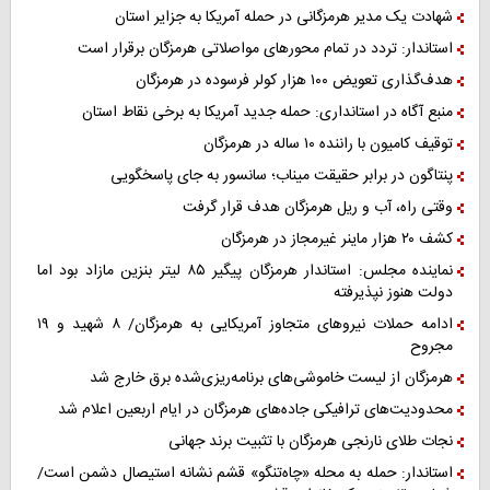
شهادت یک مدیر هرمزگانی در حمله آمریکا به جزایر استان
استاندار: تردد در تمام محورهای مواصلاتی هرمزگان برقرار است
هدف‌گذاری تعویض ۱۰۰ هزار کولر فرسوده در هرمزگان
منبع آگاه در استانداری: حمله جدید آمریکا به برخی نقاط استان
توقیف کامیون با راننده ۱۰ ساله در هرمزگان
پنتاگون در برابر حقیقت میناب؛ سانسور به جای پاسخگویی
وقتی راه، آب و ریل هرمزگان هدف قرار گرفت
کشف ۲۰ هزار ماینر غیرمجاز در هرمزگان
نماینده مجلس: استاندار هرمزگان پیگیر ۸۵ لیتر بنزین مازاد بود اما
دولت هنوز نپذیرفته
ادامه حملات نیروهای متجاوز آمریکایی به هرمزگان/ ۸ شهید و ۱۹
مجروح
هرمزگان از لیست خاموشی‌های برنامه‌ریزی‌شده برق خارج شد
محدودیت‌های ترافیکی جاده‌های هرمزگان در ایام اربعین اعلام شد
نجات طلای نارنجی هرمزگان با تثبیت برند جهانی
استاندار: حمله به محله «چاه‌تنگو» قشم نشانه استیصال دشمن است/