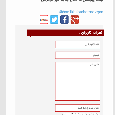
hnc1khabarhormozgan@
نظرات كاربران :