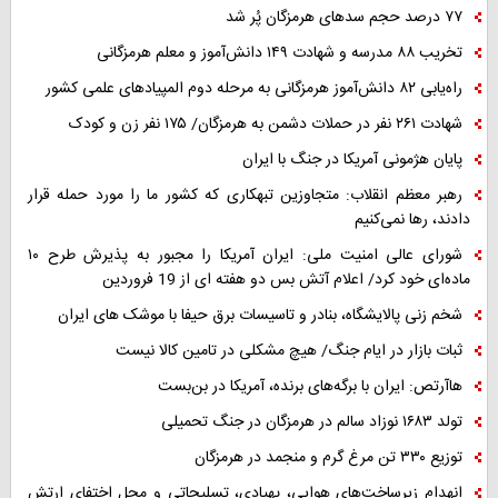
۷۷ درصد حجم سدهای هرمزگان پُر شد
تخریب ۸۸ مدرسه و شهادت ۱۴۹ دانش‌آموز و معلم هرمزگانی
راه‌یابی ۸۲ دانش‌آموز هرمزگانی به مرحله دوم المپیادهای علمی کشور
شهادت ۲۶۱ نفر در حملات دشمن به هرمزگان/ ۱۷۵ نفر زن و کودک
پایان هژمونی آمریکا در جنگ با ایران
رهبر معظم انقلاب: متجاوزین تبهکاری که کشور ما را مورد حمله قرار
دادند، رها نمی‌کنیم
شورای عالی امنیت ملی: ایران آمریکا را مجبور به پذیرش طرح ۱۰
ماده‌ای خود کرد/ اعلام آتش بس دو هفته ای از 19 فروردین
شخم زنی پالایشگاه، بنادر و تاسیسات برق حیفا با موشک های ایران
ثبات بازار در ایام جنگ/ هیچ مشکلی در تامین کالا نیست
هاآرتص: ایران با برگه‌های برنده، آمریکا در بن‌بست
تولد ۱۶۸۳ نوزاد سالم در هرمزگان در جنگ تحمیلی
توزیع ۳۳۰ تن مرغ گرم و منجمد در هرمزگان
انهدام زیرساخت‌های هوایی، پهپادی، تسلیحاتی و محل اختفای ارتش