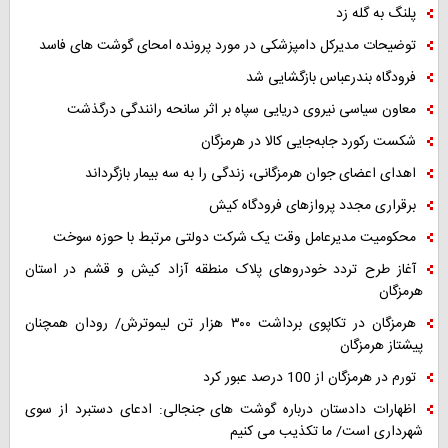
پلنگ به گله زد
توضیحات مدیرکل دامپزشکی در مورد پرونده امحای گوشت های فاسد
فرودگاه بندرعباس بازگشایی شد
معاون سیاسی نیروی دریایی سپاه بر اثر سانحه رانندگی درگذشت
شکست رکورد جابه‌جایی کالا در هرمزگان
اهدای اعضای جوان هرمزگانی، زندگی را به سه بیمار بازگرداند
برقراری مجدد پروازهای فرودگاه کیش
محکومیت مدیرعامل وقت یک شرکت دولتی مرتبط با حوزه سوخت
آغاز طرح تردد خودروهای پلاک منطقه آزاد کیش و قشم در استان
هرمزگان
هرمزگان در تکاپوی برداشت ۳۰۰ هزار تن لیموترش/ رودان همچنان
پیشتاز هرمزگان
تورم در هرمزگان از 100 درصد عبور کرد
اظهارات دادستان درباره گوشت های جنجالی: ادعای دستبرد از سوی
شهرداری است/ ما تکذیب می کنیم