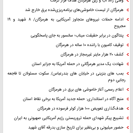
وقتی راه، آب و ریل هرمزگان هدف قرار گرفت
هرمزگان از لیست خاموشی‌های برنامه‌ریزی‌شده برق خارج شد
ادامه حملات نیروهای متجاوز آمریکایی به هرمزگان/ ۸ شهید و ۱۹
مجروح
پنتاگون در برابر حقیقت میناب؛ سانسور به جای پاسخگویی
توقیف کامیون با راننده ۱۰ ساله در هرمزگان
کشف ۲۰ هزار ماینر غیرمجاز در هرمزگان
شهادت یک مدیر هرمزگانی در حمله آمریکا به جزایر استان
بمب های بنزینی در خیابان های بندرعباس/ سکوت مسئولان تا فاجعه
رجاییِ دوم
اعلام رسمی آغاز خاموشی های برق در هرمزگان
منبع آگاه در استانداری: حمله جدید آمریکا به برخی نقاط استان
هدف‌گذاری تعویض ۱۰۰ هزار کولر فرسوده در هرمزگان
تشییع پیکر شهدای حمله تروریستی رژیم آمریکایی صهیونی به ایران
حضور میلیونی و بی‌نظیر برای تاریخ سازی بدرقه آقای شهید