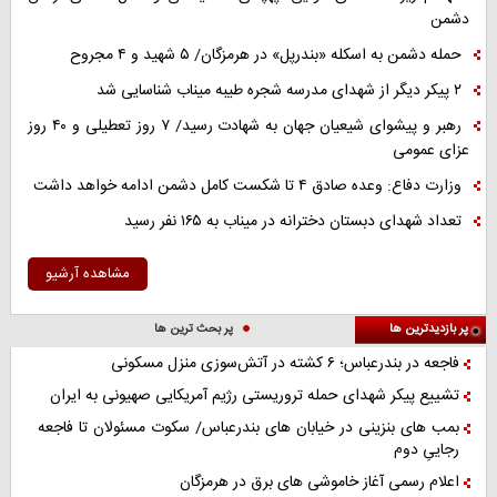
دشمن
حمله دشمن به اسکله «بندرپل» در هرمزگان/ ۵ شهید و ۴ مجروح
۲ پیکر دیگر از شهدای مدرسه شجره طیبه میناب شناسایی شد
رهبر و پیشوای شیعیان جهان به شهادت رسید/ ۷ روز تعطیلی و ۴۰ روز
عزای عمومی
وزارت دفاع: وعده صادق ۴ تا شکست کامل دشمن ادامه خواهد داشت
تعداد شهدای دبستان دخترانه در میناب به ۱۶۵ نفر رسید
مشاهده آرشیو
پر بازدیدترین ها
پر بحث ترین ها
فاجعه در بندرعباس؛ ۶ کشته در آتش‌سوزی منزل مسکونی
تشییع پیکر شهدای حمله تروریستی رژیم آمریکایی صهیونی به ایران
بمب های بنزینی در خیابان های بندرعباس/ سکوت مسئولان تا فاجعه
رجاییِ دوم
اعلام رسمی آغاز خاموشی های برق در هرمزگان