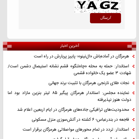
آخرین اخبار
هرمزگان در آماده‌باش «ال‌نینو»؛ پاییز پربارش در راه است
استاندار: حمله به محله «چاه‌تنگو» قشم نشانه استیصال دشمن است/
شهادت ۳ عضو یک خانواده قشمی
نجات طلای نارنجی هرمزگان با تثبیت برند جهانی
نماینده مجلس: استاندار هرمزگان پیگیر ۸۵ لیتر بنزین مازاد بود اما
دولت هنوز نپذیرفته
محدودیت‌های ترافیکی جاده‌های هرمزگان در ایام اربعین اعلام شد
فاجعه در بندرعباس؛ ۶ کشته در آتش‌سوزی منزل مسکونی
استاندار: تردد در تمام محورهای مواصلاتی هرمزگان برقرار است