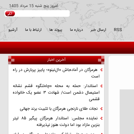
امروز
پنج شنبه 15 مرداد 1405
RSS
ارسال خبر
درباره ما
پیوند ها
ارتباط با ما
آرشیو
آخرین اخبار
هرمزگان در آماده‌باش «ال‌نینو»؛ پاییز پربارش در راه
است
استاندار: حمله به محله «چاه‌تنگو» قشم نشانه
استیصال دشمن است/ شهادت ۳ عضو یک خانواده
قشمی
نجات طلای نارنجی هرمزگان با تثبیت برند جهانی
نماینده مجلس: استاندار هرمزگان پیگیر ۸۵ لیتر
بنزین مازاد بود اما دولت هنوز نپذیرفته