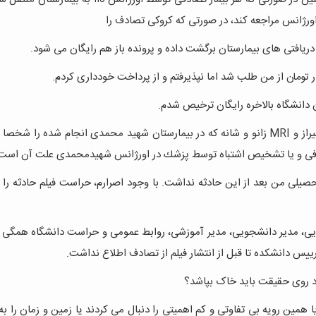
اورژانس مراجعه کند، در صورتی كه کروکی تصادف را
یافتی های بیمارستان برگشت داده و پرونده باز هم رایگان می شود.
دانشگاه بالاخره رايگان ترخيص شدم.
هزينه راديوگرافی و سی تی اسكن و ویزیت پزشك متخصص در شيراز و MRI زانو و شانه که در بيمارستان شهيد محمدی انجام شده 
ح كافی و يا تشخيص اشتباه توسط پزشك در اورژانس شهيدمحمدی علت آن است
ی، مدير دانشجويی، مدير آموزشی، روابط عمومی و حراست دانشگاه همگی ا
رييس دانشكده تا قبل از انتشار فيلم از تصادف اطلاع نداشت.
د روی حقیقت باید خاک بپاشد؟
ا همین رویه بی تفاوتی و کم اهمیتی را دنبال می کردند یا زمین و زمان را ب