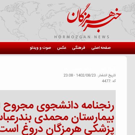
صفحه اصلی
فرهنگی
عکس
صوت و ویدئو
گروه خبري :
روابط عمومی ها
تاريخ انتشار :
1402/08/23 - 23:08
كد :
4477
رنجنامه دانشجوی مجروح از
بیمارستان محمدی بندرعباس
پزشکی هرمزگان دروغ است