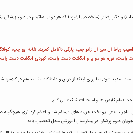
اب) و دكتر رضايی(متخصص ارتوپد) كه هر دو از اساتيدم در علوم پزشكی ب
یب رباط ال سی ال زانو چپ، پارگی ناکامل کمربند شانه ای چپ، کوفتگی
 راست، تورم هر دو پا و انگشت دست راست، کبودی انگشت
دست راست
ممكن است تمديد شود. اما برای اينكه از درس و دانشگاه عقب نيفتم در كلاسها 
ه در تمام كلاس ها و امتحانات شركت می كنم.
ن ماجرا، مدعی پرداخت هزینه های درمانم شد و اعلام کرد "وی هیچگونه ص
ويان علوم پزشكی در بيمارستان آموزشی محل تحصيل، باید
توسط دانشگاه پرداخت شود و نباید هزينه ای دریافت گردد. همچنين در صورتی كه هر بيمار تصادفی توسط اورژا