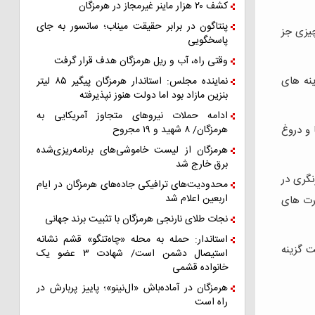
کشف ۲۰ هزار ماینر غیرمجاز در هرمزگان
پنتاگون در برابر حقیقت میناب؛ سانسور به جای
چیزی جز
پاسخگویی
وقتی راه، آب و ریل هرمزگان هدف قرار گرفت
ینه های
نماینده مجلس: استاندار هرمزگان پیگیر ۸۵ لیتر
بنزین مازاد بود اما دولت هنوز نپذیرفته
ادامه حملات نیروهای متجاوز آمریکایی به
 و دروغ
هرمزگان/ ۸ شهید و ۱۹ مجروح
هرمزگان از لیست خاموشی‌های برنامه‌ریزی‌شده
برق خارج شد
نگری در
محدودیت‌های ترافیکی جاده‌های هرمزگان در ایام
اربعین اعلام شد
ارت های
نجات طلای نارنجی هرمزگان با تثبیت برند جهانی
استاندار: حمله به محله «چاه‌تنگو» قشم نشانه
ت گزینه
استیصال دشمن است/ شهادت ۳ عضو یک
خانواده قشمی
هرمزگان در آماده‌باش «ال‌نینو»؛ پاییز پربارش در
راه است