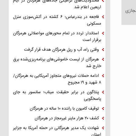
محدودیت‌های ترافیکی جاده‌های هرمزگان در ایام
اربعین اعلام شد
مجازی
فاجعه در بندرعباس؛ ۶ کشته در آتش‌سوزی منزل
مسکونی
استاندار: تردد در تمام محورهای مواصلاتی هرمزگان
برقرار است
وقتی راه، آب و ریل هرمزگان هدف قرار گرفت
هرمزگان از لیست خاموشی‌های برنامه‌ریزی‌شده برق
خارج شد
ادامه حملات نیروهای متجاوز آمریکایی به هرمزگان/
۸ شهید و ۱۹ مجروح
پنتاگون در برابر حقیقت میناب؛ سانسور به جای
پاسخگویی
توقیف کامیون با راننده ۱۰ ساله در هرمزگان
کشف ۲۰ هزار ماینر غیرمجاز در هرمزگان
شهادت یک مدیر هرمزگانی در حمله آمریکا به جزایر
استان