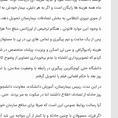
ماه همه هزينه ها رايگان است و اگر به هر دلیلی، بیمار خودش به 
از سوی نيروی انتظامی به بخش تصادفات بیمارستان تحویل دهد، در
با وجود این موارد قانونی ، هنگام ترخيص از اورژانس مبلغ ٩٠٠ هزار تومان از من طلب شد اما نپذيرفتم و از پرداخت خودداری کردم.
پس از یک ساعت و نيم پیگیری و تماس های پی در پی با مسئولان 
کردم که تصويربرداری اشتباه يا عدم برخورداری تصاوير از وضو
روز بعد با حكم قضايی فیلم را تحویل گرفتم.
در این مدت رییس بيمارستان، آموزش دانشكده، معاونت دانشجوي
روز حادثه از تصادف اطلاع داشتند اما در سکوت به سر بردند. حتی 
آیا رسالت روابط عمومی این است که صرفا برای منافع سازمان خو
اگر فرزند مسوولان با چنین حادثه و یا کمتر از آن مواجه می شد آی