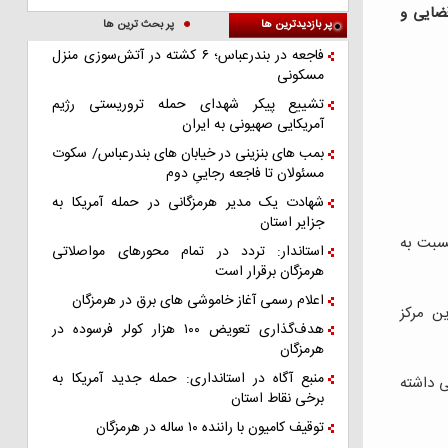
ضایی و
پر بازدیدترین ها
پر بحث ترین ها
فاجعه در بندرعباس؛ ۶ کشته در آتش‌سوزی منزل
مسکونی
تشییع پیکر شهدای حمله تروریستی رژیم
آمریکایی صهیونی به ایران
بمب های بنزینی در خیابان های بندرعباس/ سکوت
مسئولان تا فاجعه رجاییِ دوم
شهادت یک مدیر هرمزگانی در حمله آمریکا به
جزایر استان
سبت به
استاندار: تردد در تمام محورهای مواصلاتی
هرمزگان برقرار است
اعلام رسمی آغاز خاموشی های برق در هرمزگان
ن مرکز
هدف‌گذاری تعویض ۱۰۰ هزار کولر فرسوده در
هرمزگان
منبع آگاه در استانداری: حمله جدید آمریکا به
ی داشته
برخی نقاط استان
توقیف کامیون با راننده ۱۰ ساله در هرمزگان