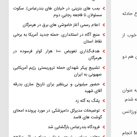
بمب های بنزینی در خیابان های بندرعباس/ سکوت
ع حادثه
مسئولان تا فاجعه رجاییِ دوم
اعلام رسمی آغاز خاموشی های برق در هرمزگان
منبع آگاه در استانداری: حمله جدید آمریکا به برخی
خوب از
نقاط استان
هدف‌گذاری تعویض ۱۰۰ هزار کولر فرسوده در
ن هم دو
هرمزگان
تشییع پیکر شهدای حمله تروریستی رژیم آمریکایی
صهیونی به ایران
حضور میلیونی و بی‌نظیر برای تاریخ سازی بدرقه
من ۹۷ علوم پزشکی هرمزگان و اهل شیراز هستم. هشتم مهرماه حوالی ساعت ۱۲:۴۰ که به عنوان
آقای شهید
ه شدم.
پلنگ به گله زد
توضیحات مدیرکل دامپزشکی در مورد پرونده امحای
اورژانس
گوشت های فاسد
فرودگاه بندرعباس بازگشایی شد
دو روز درد شدید را در حالی که تنها بودم تحمل كردم و سپس به سختی با اولين پرواز به شیراز رفتم. مجدد راديوگرافی و سي تی اسكن و MRI انجام