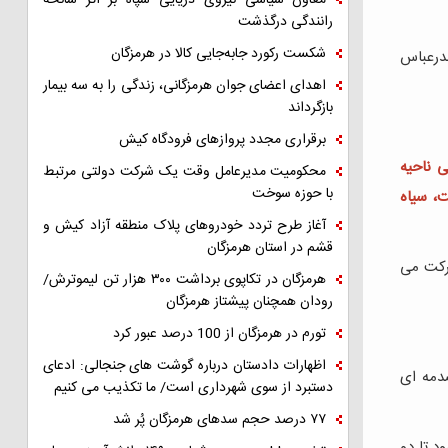
معاون سیاسی نیروی دریایی سپاه بر اثر سانحه
رانندگی درگذشت
شکست رکورد جابه‌جایی کالا در هرمزگان
ندرعباس
اهدای اعضای جوان هرمزگانی، زندگی را به سه بیمار
بازگرداند
برقراری مجدد پروازهای فرودگاه کیش
 ناحیه
محکومیت مدیرعامل وقت یک شرکت دولتی مرتبط
با حوزه سوخت
، سیاه
آغاز طرح تردد خودروهای پلاک منطقه آزاد کیش و
قشم در استان هرمزگان
شرکت می
هرمزگان در تکاپوی برداشت ۳۰۰ هزار تن لیموترش/
رودان همچنان پیشتاز هرمزگان
تورم در هرمزگان از 100 درصد عبور کرد
اظهارات دادستان درباره گوشت های جنجالی: ادعای
دمه ای
دستبرد از سوی شهرداری است/ ما تکذیب می کنیم
۷۷ درصد حجم سدهای هرمزگان پُر شد
نس ١١٥ به بيمارستان منتقل شود تا دو