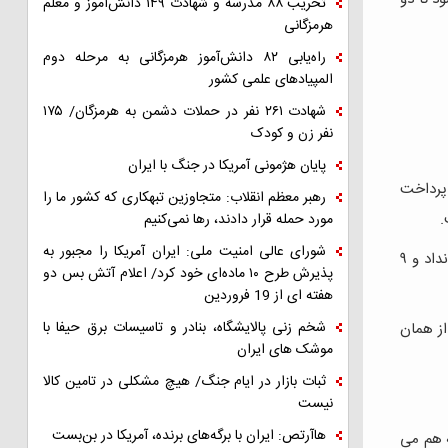
تخریب ۸۸ مدرسه و شهادت ۱۴۹ دانش‌آموز و معلم
هرمزگانی
راه‌یابی ۸۲ دانش‌آموز هرمزگانی به مرحله دوم
المپیادهای علمی کشور
شهادت ۲۶۱ نفر در حملات دشمن به هرمزگان/ ۱۷۵
نفر زن و کودک
پایان هژمونی آمریکا در جنگ با ایران
را شخصا پرداخت
رهبر معظم انقلاب: متجاوزین تبهکاری که کشور ما را
.
مورد حمله قرار دادند، رها نمی‌کنیم
شورای عالی امنیت ملی: ایران آمریکا را مجبور به
دانشگاه حتی کوچکترین پیگیری در رابطه با وضعیت سلامتی یا تحصیلی من بعد از این حادثه نداشت. با وجود اصرارم، حراست فيلم حادثه را نداد و ۹
پذیرش طرح ۱۰ ماده‌ای خود کرد/ اعلام آتش بس دو
هفته ای از 19 فروردین
شخم زنی پالایشگاه، بنادر و تاسیسات برق حیفا با
ز همان
موشک های ایران
ثبات بازار در ایام جنگ/ هیچ مشکلی در تامین کالا
نیست
هاآرتص: ایران با برگه‌های برنده، آمریکا در بن‌بست
ه هم می