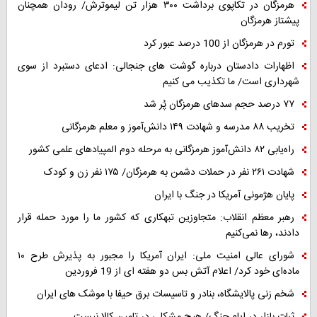
هرمزگان در تکاپوی برداشت ۳۰۰ هزار تن لیموترش/ رودان همچنان
پیشتاز هرمزگان
تورم در هرمزگان از 100 درصد عبور کرد
اظهارات دادستان درباره گوشت های جنجالی: ادعای دستبرد از سوی
شهرداری است/ ما تکذیب می کنیم
۷۷ درصد حجم سدهای هرمزگان پُر شد
تخریب ۸۸ مدرسه و شهادت ۱۴۹ دانش‌آموز و معلم هرمزگانی
راه‌یابی ۸۲ دانش‌آموز هرمزگانی به مرحله دوم المپیادهای علمی کشور
شهادت ۲۶۱ نفر در حملات دشمن به هرمزگان/ ۱۷۵ نفر زن و کودک
پایان هژمونی آمریکا در جنگ با ایران
رهبر معظم انقلاب: متجاوزین تبهکاری که کشور ما را مورد حمله قرار
دادند، رها نمی‌کنیم
شورای عالی امنیت ملی: ایران آمریکا را مجبور به پذیرش طرح ۱۰
ماده‌ای خود کرد/ اعلام آتش بس دو هفته ای از 19 فروردین
شخم زنی پالایشگاه، بنادر و تاسیسات برق حیفا با موشک های ایران