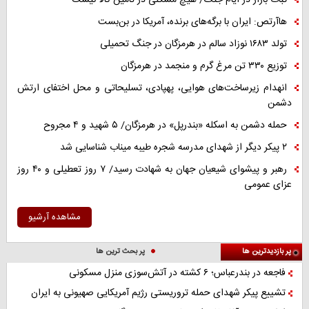
ثبات بازار در ایام جنگ/ هیچ مشکلی در تامین کالا نیست
هاآرتص: ایران با برگه‌های برنده، آمریکا در بن‌بست
تولد ۱۶۸۳ نوزاد سالم در هرمزگان در جنگ تحمیلی
توزیع ۳۳۰ تن مرغ گرم و منجمد در هرمزگان
انهدام زیرساخت‌های هوایی، پهپادی، تسلیحاتی و محل اختفای ارتش
دشمن
حمله دشمن به اسکله «بندرپل» در هرمزگان/ ۵ شهید و ۴ مجروح
۲ پیکر دیگر از شهدای مدرسه شجره طیبه میناب شناسایی شد
رهبر و پیشوای شیعیان جهان به شهادت رسید/ ۷ روز تعطیلی و ۴۰ روز
عزای عمومی
مشاهده آرشیو
پر بازدیدترین ها
پر بحث ترین ها
فاجعه در بندرعباس؛ ۶ کشته در آتش‌سوزی منزل مسکونی
تشییع پیکر شهدای حمله تروریستی رژیم آمریکایی صهیونی به ایران