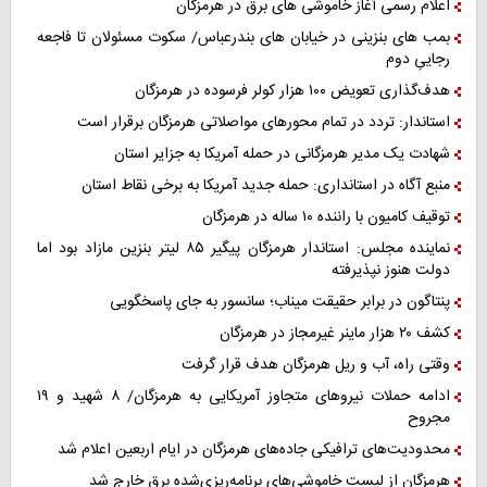
اعلام رسمی آغاز خاموشی های برق در هرمزگان
بمب های بنزینی در خیابان های بندرعباس/ سکوت مسئولان تا فاجعه
رجاییِ دوم
هدف‌گذاری تعویض ۱۰۰ هزار کولر فرسوده در هرمزگان
استاندار: تردد در تمام محورهای مواصلاتی هرمزگان برقرار است
شهادت یک مدیر هرمزگانی در حمله آمریکا به جزایر استان
منبع آگاه در استانداری: حمله جدید آمریکا به برخی نقاط استان
توقیف کامیون با راننده ۱۰ ساله در هرمزگان
نماینده مجلس: استاندار هرمزگان پیگیر ۸۵ لیتر بنزین مازاد بود اما
دولت هنوز نپذیرفته
پنتاگون در برابر حقیقت میناب؛ سانسور به جای پاسخگویی
کشف ۲۰ هزار ماینر غیرمجاز در هرمزگان
وقتی راه، آب و ریل هرمزگان هدف قرار گرفت
ادامه حملات نیروهای متجاوز آمریکایی به هرمزگان/ ۸ شهید و ۱۹
مجروح
محدودیت‌های ترافیکی جاده‌های هرمزگان در ایام اربعین اعلام شد
هرمزگان از لیست خاموشی‌های برنامه‌ریزی‌شده برق خارج شد