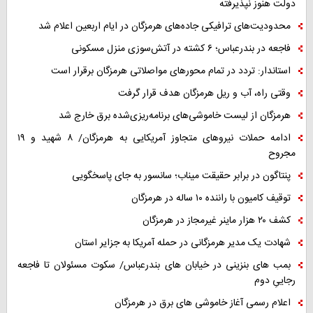
دولت هنوز نپذیرفته
محدودیت‌های ترافیکی جاده‌های هرمزگان در ایام اربعین اعلام شد
فاجعه در بندرعباس؛ ۶ کشته در آتش‌سوزی منزل مسکونی
استاندار: تردد در تمام محورهای مواصلاتی هرمزگان برقرار است
وقتی راه، آب و ریل هرمزگان هدف قرار گرفت
هرمزگان از لیست خاموشی‌های برنامه‌ریزی‌شده برق خارج شد
ادامه حملات نیروهای متجاوز آمریکایی به هرمزگان/ ۸ شهید و ۱۹
مجروح
پنتاگون در برابر حقیقت میناب؛ سانسور به جای پاسخگویی
توقیف کامیون با راننده ۱۰ ساله در هرمزگان
کشف ۲۰ هزار ماینر غیرمجاز در هرمزگان
شهادت یک مدیر هرمزگانی در حمله آمریکا به جزایر استان
بمب های بنزینی در خیابان های بندرعباس/ سکوت مسئولان تا فاجعه
رجاییِ دوم
اعلام رسمی آغاز خاموشی های برق در هرمزگان