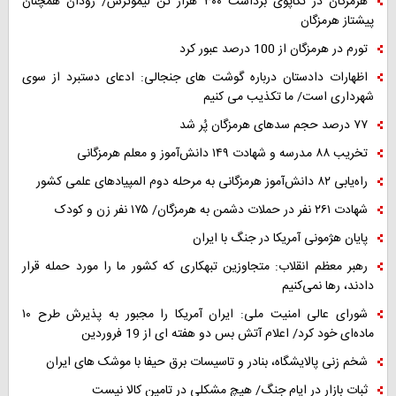
هرمزگان در تکاپوی برداشت ۳۰۰ هزار تن لیموترش/ رودان همچنان
پیشتاز هرمزگان
تورم در هرمزگان از 100 درصد عبور کرد
اظهارات دادستان درباره گوشت های جنجالی: ادعای دستبرد از سوی
شهرداری است/ ما تکذیب می کنیم
۷۷ درصد حجم سدهای هرمزگان پُر شد
تخریب ۸۸ مدرسه و شهادت ۱۴۹ دانش‌آموز و معلم هرمزگانی
راه‌یابی ۸۲ دانش‌آموز هرمزگانی به مرحله دوم المپیادهای علمی کشور
شهادت ۲۶۱ نفر در حملات دشمن به هرمزگان/ ۱۷۵ نفر زن و کودک
پایان هژمونی آمریکا در جنگ با ایران
رهبر معظم انقلاب: متجاوزین تبهکاری که کشور ما را مورد حمله قرار
دادند، رها نمی‌کنیم
شورای عالی امنیت ملی: ایران آمریکا را مجبور به پذیرش طرح ۱۰
ماده‌ای خود کرد/ اعلام آتش بس دو هفته ای از 19 فروردین
شخم زنی پالایشگاه، بنادر و تاسیسات برق حیفا با موشک های ایران
ثبات بازار در ایام جنگ/ هیچ مشکلی در تامین کالا نیست