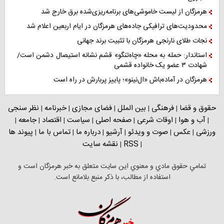
هرمزگان از لیست خاموشی‌های برنامه‌ریزی‌شده برق خارج شد
محدودیت‌های ترافیکی جاده‌های هرمزگان در ایام اربعین اعلام شد
نجات طلای نارنجی هرمزگان با تثبیت برند جهانی
استاندار: حمله به محله «چاه‌تنگو» قشم نشانه استیصال دشمن است/
شهادت ۳ عضو یک خانواده قشمی
هرمزگان در آماده‌باش «ال‌نینو»؛ پاییز پربارش در راه است
حقوق و قضا
فرهنگی
بین الملل
فضای مجازی
خبرنامه
نظر سنجی
|
|
|
|
|
آب و هوا
اوقات شرعی
صفحه اصلی
سیاست
اقتصاد
جامعه
|
|
|
|
|
|
|
ورزشی
عکس
صوت و ویدئو
آرشیو
درباره ما
تماس با ما
پیوند ها
|
|
|
|
|
|
RSS
نقشه سایت
|
|
تمامي حقوق مادي و معنوي اين سايت متعلق به خبر هرمزگان است و
استفاده از مطالب، با ذکر منبع بلامانع است.