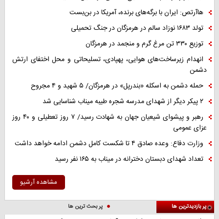
هاآرتص: ایران با برگه‌های برنده، آمریکا در بن‌بست
تولد ۱۶۸۳ نوزاد سالم در هرمزگان در جنگ تحمیلی
توزیع ۳۳۰ تن مرغ گرم و منجمد در هرمزگان
انهدام زیرساخت‌های هوایی، پهپادی، تسلیحاتی و محل اختفای ارتش
دشمن
حمله دشمن به اسکله «بندرپل» در هرمزگان/ ۵ شهید و ۴ مجروح
۲ پیکر دیگر از شهدای مدرسه شجره طیبه میناب شناسایی شد
رهبر و پیشوای شیعیان جهان به شهادت رسید/ ۷ روز تعطیلی و ۴۰ روز
عزای عمومی
وزارت دفاع: وعده صادق ۴ تا شکست کامل دشمن ادامه خواهد داشت
تعداد شهدای دبستان دخترانه در میناب به ۱۶۵ نفر رسید
مشاهده آرشیو
پر بازدیدترین ها
پر بحث ترین ها