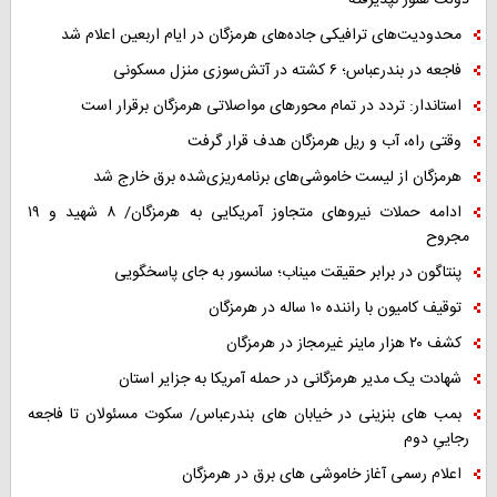
دولت هنوز نپذیرفته
محدودیت‌های ترافیکی جاده‌های هرمزگان در ایام اربعین اعلام شد
فاجعه در بندرعباس؛ ۶ کشته در آتش‌سوزی منزل مسکونی
استاندار: تردد در تمام محورهای مواصلاتی هرمزگان برقرار است
وقتی راه، آب و ریل هرمزگان هدف قرار گرفت
هرمزگان از لیست خاموشی‌های برنامه‌ریزی‌شده برق خارج شد
ادامه حملات نیروهای متجاوز آمریکایی به هرمزگان/ ۸ شهید و ۱۹
مجروح
پنتاگون در برابر حقیقت میناب؛ سانسور به جای پاسخگویی
توقیف کامیون با راننده ۱۰ ساله در هرمزگان
کشف ۲۰ هزار ماینر غیرمجاز در هرمزگان
شهادت یک مدیر هرمزگانی در حمله آمریکا به جزایر استان
بمب های بنزینی در خیابان های بندرعباس/ سکوت مسئولان تا فاجعه
رجاییِ دوم
اعلام رسمی آغاز خاموشی های برق در هرمزگان