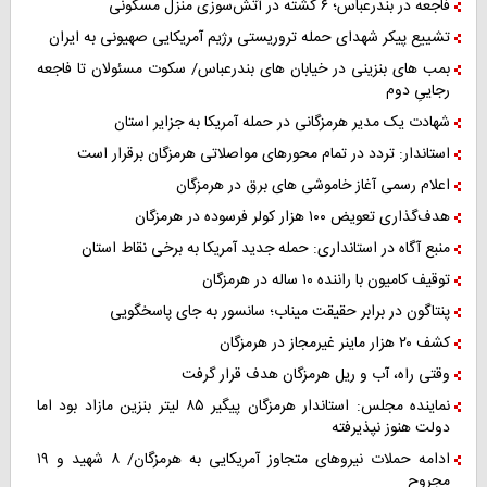
فاجعه در بندرعباس؛ ۶ کشته در آتش‌سوزی منزل مسکونی
تشییع پیکر شهدای حمله تروریستی رژیم آمریکایی صهیونی به ایران
بمب های بنزینی در خیابان های بندرعباس/ سکوت مسئولان تا فاجعه
رجاییِ دوم
شهادت یک مدیر هرمزگانی در حمله آمریکا به جزایر استان
استاندار: تردد در تمام محورهای مواصلاتی هرمزگان برقرار است
اعلام رسمی آغاز خاموشی های برق در هرمزگان
هدف‌گذاری تعویض ۱۰۰ هزار کولر فرسوده در هرمزگان
منبع آگاه در استانداری: حمله جدید آمریکا به برخی نقاط استان
توقیف کامیون با راننده ۱۰ ساله در هرمزگان
پنتاگون در برابر حقیقت میناب؛ سانسور به جای پاسخگویی
کشف ۲۰ هزار ماینر غیرمجاز در هرمزگان
وقتی راه، آب و ریل هرمزگان هدف قرار گرفت
نماینده مجلس: استاندار هرمزگان پیگیر ۸۵ لیتر بنزین مازاد بود اما
دولت هنوز نپذیرفته
ادامه حملات نیروهای متجاوز آمریکایی به هرمزگان/ ۸ شهید و ۱۹
مجروح