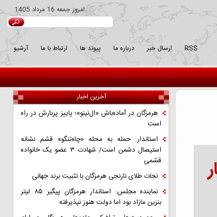
امروز
جمعه 16 مرداد 1405
RSS
ارسال خبر
درباره ما
پیوند ها
ارتباط با ما
آرشیو
آخرین اخبار
هرمزگان در آماده‌باش «ال‌نینو»؛ پاییز پربارش در راه
است
استاندار: حمله به محله «چاه‌تنگو» قشم نشانه
استیصال دشمن است/ شهادت ۳ عضو یک خانواده
قشمی
سایی ۲۰ بیمار
نجات طلای نارنجی هرمزگان با تثبیت برند جهانی
نماینده مجلس: استاندار هرمزگان پیگیر ۸۵ لیتر
بنزین مازاد بود اما دولت هنوز نپذیرفته