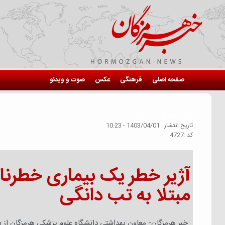
صفحه اصلی
فرهنگی
عکس
صوت و ویدئو
گروه خبري :
خبر برتر 1
تاريخ انتشار :
1403/04/01 - 10:23
كد :
4727
مبتلا به تب دانگی
خبر هرمزگان- معاون بهداشتی دانشگاه علوم پزشکی هرمزگان از شناسایی ۲۰ نفر بیمار مبتلا به تب دانگی طی یک ماه گذشته در