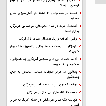
محدودیت‌های ترافیکی جاده‌های هرمزگان در ایام
اربعین اعلام شد
فاجعه در بندرعباس؛ ۶ کشته در آتش‌سوزی منزل
مسکونی
استاندار: تردد در تمام محورهای مواصلاتی هرمزگان
برقرار است
وقتی راه، آب و ریل هرمزگان هدف قرار گرفت
هرمزگان از لیست خاموشی‌های برنامه‌ریزی‌شده برق
خارج شد
ادامه حملات نیروهای متجاوز آمریکایی به هرمزگان/
۸ شهید و ۱۹ مجروح
پنتاگون در برابر حقیقت میناب؛ سانسور به جای
پاسخگویی
توقیف کامیون با راننده ۱۰ ساله در هرمزگان
کشف ۲۰ هزار ماینر غیرمجاز در هرمزگان
شهادت یک مدیر هرمزگانی در حمله آمریکا به جزایر
استان