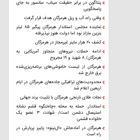
پنتاگون در برابر حقیقت میناب؛ سانسور به جای
پاسخگویی
وقتی راه، آب و ریل هرمزگان هدف قرار گرفت
نماینده مجلس: استاندار هرمزگان پیگیر ۸۵ لیتر
بنزین مازاد بود اما دولت هنوز نپذیرفته
کشف ۲۰ هزار ماینر غیرمجاز در هرمزگان
ادامه حملات نیروهای متجاوز آمریکایی به
هرمزگان/ ۸ شهید و ۱۹ مجروح
هرمزگان از لیست خاموشی‌های برنامه‌ریزی‌شده
برق خارج شد
محدودیت‌های ترافیکی جاده‌های هرمزگان در ایام
اربعین اعلام شد
نجات طلای نارنجی هرمزگان با تثبیت برند جهانی
استاندار: حمله به محله «چاه‌تنگو» قشم نشانه
استیصال دشمن است/ شهادت ۳ عضو یک
خانواده قشمی
هرمزگان در آماده‌باش «ال‌نینو»؛ پاییز پربارش در
راه است