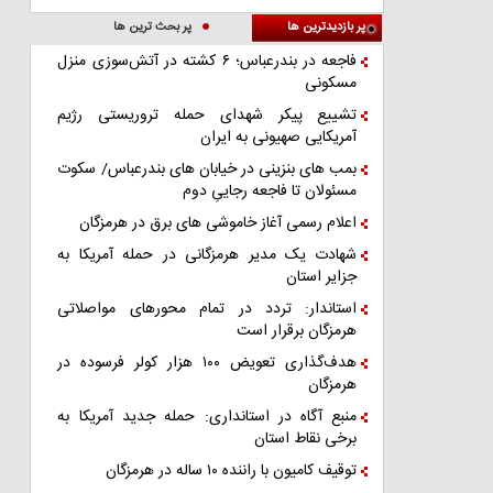
پر بازدیدترین ها
پر بحث ترین ها
فاجعه در بندرعباس؛ ۶ کشته در آتش‌سوزی منزل
مسکونی
تشییع پیکر شهدای حمله تروریستی رژیم
آمریکایی صهیونی به ایران
بمب های بنزینی در خیابان های بندرعباس/ سکوت
مسئولان تا فاجعه رجاییِ دوم
اعلام رسمی آغاز خاموشی های برق در هرمزگان
شهادت یک مدیر هرمزگانی در حمله آمریکا به
جزایر استان
استاندار: تردد در تمام محورهای مواصلاتی
هرمزگان برقرار است
هدف‌گذاری تعویض ۱۰۰ هزار کولر فرسوده در
هرمزگان
منبع آگاه در استانداری: حمله جدید آمریکا به
برخی نقاط استان
توقیف کامیون با راننده ۱۰ ساله در هرمزگان