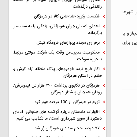
معاون سیاسی نیروی دریایی سپاه بر اثر سانحه
رانندگی درگذشت
ردش آن در شهرها
شکست رکورد جابه‌جایی کالا در هرمزگان
اهدای اعضای جوان هرمزگانی، زندگی را به سه بیمار
بازگرداند
از و یا
یی برای
برقراری مجدد پروازهای فرودگاه کیش
محکومیت مدیرعامل وقت یک شرکت دولتی مرتبط
با حوزه سوخت
آغاز طرح تردد خودروهای پلاک منطقه آزاد کیش و
قشم در استان هرمزگان
هرمزگان در تکاپوی برداشت ۳۰۰ هزار تن لیموترش/
رودان همچنان پیشتاز هرمزگان
تورم در هرمزگان از 100 درصد عبور کرد
اظهارات دادستان درباره گوشت های جنجالی: ادعای
دستبرد از سوی شهرداری است/ ما تکذیب می کنیم
۷۷ درصد حجم سدهای هرمزگان پُر شد