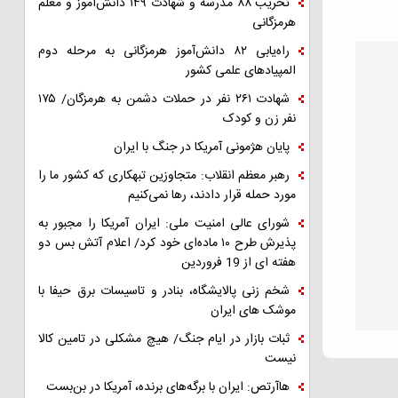
تخریب ۸۸ مدرسه و شهادت ۱۴۹ دانش‌آموز و معلم
هرمزگانی
راه‌یابی ۸۲ دانش‌آموز هرمزگانی به مرحله دوم
المپیادهای علمی کشور
شهادت ۲۶۱ نفر در حملات دشمن به هرمزگان/ ۱۷۵
نفر زن و کودک
پایان هژمونی آمریکا در جنگ با ایران
رهبر معظم انقلاب: متجاوزین تبهکاری که کشور ما را
مورد حمله قرار دادند، رها نمی‌کنیم
شورای عالی امنیت ملی: ایران آمریکا را مجبور به
پذیرش طرح ۱۰ ماده‌ای خود کرد/ اعلام آتش بس دو
هفته ای از 19 فروردین
شخم زنی پالایشگاه، بنادر و تاسیسات برق حیفا با
موشک های ایران
ثبات بازار در ایام جنگ/ هیچ مشکلی در تامین کالا
نیست
هاآرتص: ایران با برگه‌های برنده، آمریکا در بن‌بست