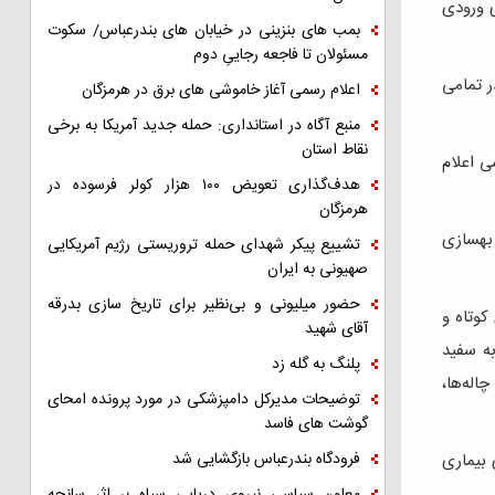
ی ورودی
بمب های بنزینی در خیابان های بندرعباس/ سکوت
مسئولان تا فاجعه رجاییِ دوم
ر تمامی
اعلام رسمی آغاز خاموشی های برق در هرمزگان
منبع آگاه در استانداری: حمله جدید آمریکا به برخی
نقاط استان
ی اعلام
هدف‌گذاری تعویض ۱۰۰ هزار کولر فرسوده در
هرمزگان
 بهسازی
تشییع پیکر شهدای حمله تروریستی رژیم آمریکایی
صهیونی به ایران
حضور میلیونی و بی‌نظیر برای تاریخ سازی بدرقه
 کوتاه و
آقای شهید
به سفید
پلنگ به گله زد
اله‌ها،
توضیحات مدیرکل دامپزشکی در مورد پرونده امحای
گوشت های فاسد
فرودگاه بندرعباس بازگشایی شد
 بیماری