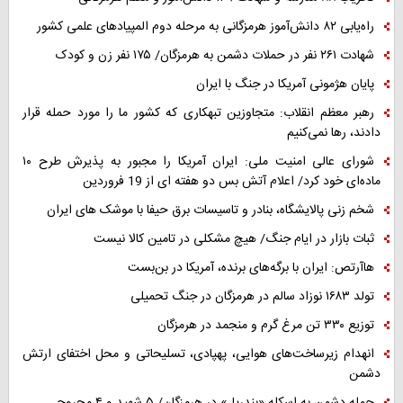
راه‌یابی ۸۲ دانش‌آموز هرمزگانی به مرحله دوم المپیادهای علمی کشور
شهادت ۲۶۱ نفر در حملات دشمن به هرمزگان/ ۱۷۵ نفر زن و کودک
پایان هژمونی آمریکا در جنگ با ایران
رهبر معظم انقلاب: متجاوزین تبهکاری که کشور ما را مورد حمله قرار
دادند، رها نمی‌کنیم
شورای عالی امنیت ملی: ایران آمریکا را مجبور به پذیرش طرح ۱۰
ماده‌ای خود کرد/ اعلام آتش بس دو هفته ای از 19 فروردین
شخم زنی پالایشگاه، بنادر و تاسیسات برق حیفا با موشک های ایران
ثبات بازار در ایام جنگ/ هیچ مشکلی در تامین کالا نیست
هاآرتص: ایران با برگه‌های برنده، آمریکا در بن‌بست
تولد ۱۶۸۳ نوزاد سالم در هرمزگان در جنگ تحمیلی
توزیع ۳۳۰ تن مرغ گرم و منجمد در هرمزگان
انهدام زیرساخت‌های هوایی، پهپادی، تسلیحاتی و محل اختفای ارتش
دشمن
حمله دشمن به اسکله «بندرپل» در هرمزگان/ ۵ شهید و ۴ مجروح