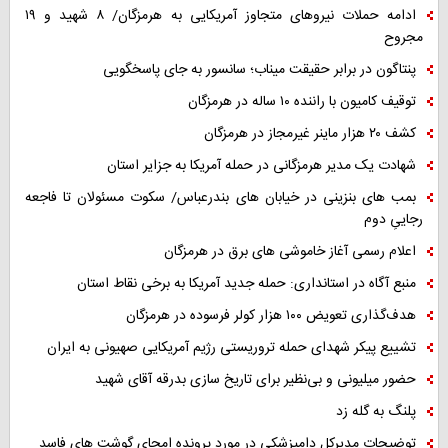
ادامه حملات نیروهای متجاوز آمریکایی به هرمزگان/ ۸ شهید و ۱۹
مجروح
پنتاگون در برابر حقیقت میناب؛ سانسور به جای پاسخگویی
توقیف کامیون با راننده ۱۰ ساله در هرمزگان
کشف ۲۰ هزار ماینر غیرمجاز در هرمزگان
شهادت یک مدیر هرمزگانی در حمله آمریکا به جزایر استان
بمب های بنزینی در خیابان های بندرعباس/ سکوت مسئولان تا فاجعه
رجاییِ دوم
اعلام رسمی آغاز خاموشی های برق در هرمزگان
منبع آگاه در استانداری: حمله جدید آمریکا به برخی نقاط استان
هدف‌گذاری تعویض ۱۰۰ هزار کولر فرسوده در هرمزگان
تشییع پیکر شهدای حمله تروریستی رژیم آمریکایی صهیونی به ایران
حضور میلیونی و بی‌نظیر برای تاریخ سازی بدرقه آقای شهید
پلنگ به گله زد
توضیحات مدیرکل دامپزشکی در مورد پرونده امحای گوشت های فاسد