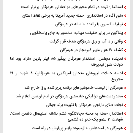
استاندار: تردد در تمام محورهای مواصلاتی هرمزگان برقرار است
منبع آگاه در استانداری: حمله جدید آمریکا به برخی نقاط استان
توقیف کامیون با راننده ۱۰ ساله در هرمزگان
پنتاگون در برابر حقیقت میناب؛ سانسور به جای پاسخگویی
وقتی راه، آب و ریل هرمزگان هدف قرار گرفت
کشف ۲۰ هزار ماینر غیرمجاز در هرمزگان
نماینده مجلس: استاندار هرمزگان پیگیر ۸۵ لیتر بنزین مازاد بود اما
دولت هنوز نپذیرفته
ادامه حملات نیروهای متجاوز آمریکایی به هرمزگان/ ۸ شهید و ۱۹
مجروح
هرمزگان از لیست خاموشی‌های برنامه‌ریزی‌شده برق خارج شد
محدودیت‌های ترافیکی جاده‌های هرمزگان در ایام اربعین اعلام شد
نجات طلای نارنجی هرمزگان با تثبیت برند جهانی
استاندار: حمله به محله «چاه‌تنگو» قشم نشانه استیصال دشمن است/
شهادت ۳ عضو یک خانواده قشمی
هرمزگان در آماده‌باش «ال‌نینو»؛ پاییز پربارش در راه است