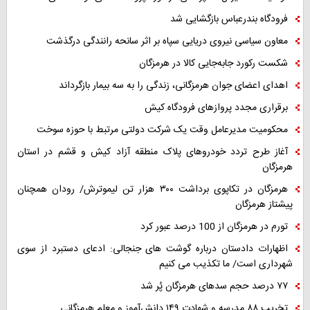
فرودگاه بندرعباس بازگشایی شد
معاون سیاسی نیروی دریایی سپاه بر اثر سانحه رانندگی درگذشت
شکست رکورد جابه‌جایی کالا در هرمزگان
اهدای اعضای جوان هرمزگانی، زندگی را به سه بیمار بازگرداند
برقراری مجدد پروازهای فرودگاه کیش
محکومیت مدیرعامل وقت یک شرکت دولتی مرتبط با حوزه سوخت
آغاز طرح تردد خودروهای پلاک منطقه آزاد کیش و قشم در استان
هرمزگان
هرمزگان در تکاپوی برداشت ۳۰۰ هزار تن لیموترش/ رودان همچنان
پیشتاز هرمزگان
تورم در هرمزگان از 100 درصد عبور کرد
اظهارات دادستان درباره گوشت های جنجالی: ادعای دستبرد از سوی
شهرداری است/ ما تکذیب می کنیم
۷۷ درصد حجم سدهای هرمزگان پُر شد
تخریب ۸۸ مدرسه و شهادت ۱۴۹ دانش‌آموز و معلم هرمزگانی