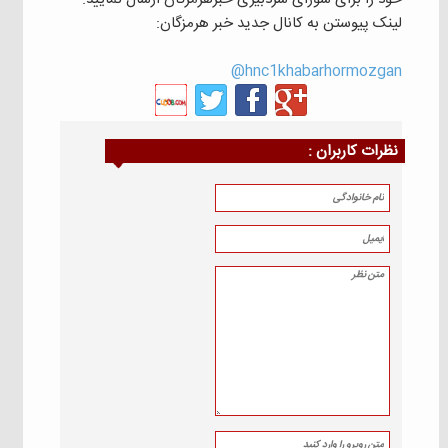
لینک پیوستن به کانال جدید خبر هرمزگان:
hnc1khabarhormozgan@
نظرات كاربران :