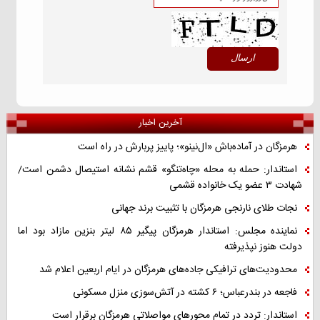
آخرین اخبار
هرمزگان در آماده‌باش «ال‌نینو»؛ پاییز پربارش در راه است
استاندار: حمله به محله «چاه‌تنگو» قشم نشانه استیصال دشمن است/
شهادت ۳ عضو یک خانواده قشمی
نجات طلای نارنجی هرمزگان با تثبیت برند جهانی
نماینده مجلس: استاندار هرمزگان پیگیر ۸۵ لیتر بنزین مازاد بود اما
دولت هنوز نپذیرفته
محدودیت‌های ترافیکی جاده‌های هرمزگان در ایام اربعین اعلام شد
فاجعه در بندرعباس؛ ۶ کشته در آتش‌سوزی منزل مسکونی
استاندار: تردد در تمام محورهای مواصلاتی هرمزگان برقرار است