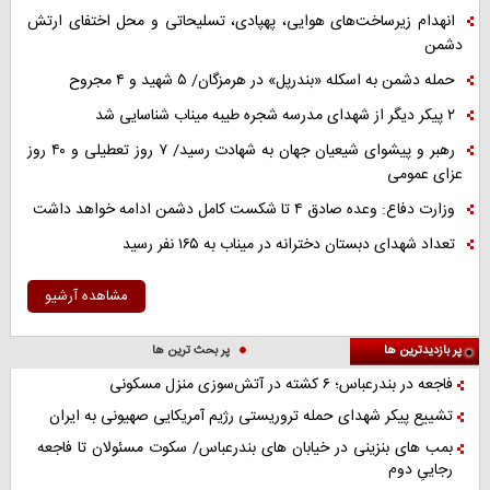
انهدام زیرساخت‌های هوایی، پهپادی، تسلیحاتی و محل اختفای ارتش
دشمن
حمله دشمن به اسکله «بندرپل» در هرمزگان/ ۵ شهید و ۴ مجروح
۲ پیکر دیگر از شهدای مدرسه شجره طیبه میناب شناسایی شد
رهبر و پیشوای شیعیان جهان به شهادت رسید/ ۷ روز تعطیلی و ۴۰ روز
عزای عمومی
وزارت دفاع: وعده صادق ۴ تا شکست کامل دشمن ادامه خواهد داشت
تعداد شهدای دبستان دخترانه در میناب به ۱۶۵ نفر رسید
مشاهده آرشیو
پر بازدیدترین ها
پر بحث ترین ها
فاجعه در بندرعباس؛ ۶ کشته در آتش‌سوزی منزل مسکونی
تشییع پیکر شهدای حمله تروریستی رژیم آمریکایی صهیونی به ایران
بمب های بنزینی در خیابان های بندرعباس/ سکوت مسئولان تا فاجعه
رجاییِ دوم