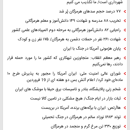
شهرداری است/ ما تکذیب می کنیم
۷۷ درصد حجم سدهای هرمزگان پُر شد
تخریب ۸۸ مدرسه و شهادت ۱۴۹ دانش‌آموز و معلم هرمزگانی
راه‌یابی ۸۲ دانش‌آموز هرمزگانی به مرحله دوم المپیادهای علمی کشور
شهادت ۲۶۱ نفر در حملات دشمن به هرمزگان/ ۱۷۵ نفر زن و کودک
پایان هژمونی آمریکا در جنگ با ایران
رهبر معظم انقلاب: متجاوزین تبهکاری که کشور ما را مورد حمله قرار
دادند، رها نمی‌کنیم
شورای عالی امنیت ملی: ایران آمریکا را مجبور به پذیرش طرح ۱۰
ماده‌ای خود کرد/ اعلام آتش بس دو هفته ای از 19 فروردین
شخم زنی پالایشگاه، بنادر و تاسیسات برق حیفا با موشک های ایران
ثبات بازار در ایام جنگ/ هیچ مشکلی در تامین کالا نیست
هاآرتص: ایران با برگه‌های برنده، آمریکا در بن‌بست
تولد ۱۶۸۳ نوزاد سالم در هرمزگان در جنگ تحمیلی
توزیع ۳۳۰ تن مرغ گرم و منجمد در هرمزگان