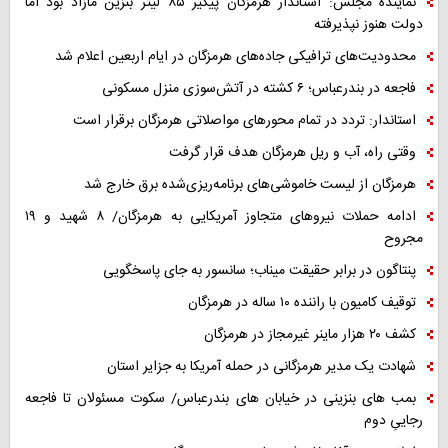
نماینده مجلس: استاندار هرمزگان پیگیر ۸۵ لیتر بنزین مازاد بود اما
دولت هنوز نپذیرفته
محدودیت‌های ترافیکی جاده‌های هرمزگان در ایام اربعین اعلام شد
فاجعه در بندرعباس؛ ۶ کشته در آتش‌سوزی منزل مسکونی
استاندار: تردد در تمام محورهای مواصلاتی هرمزگان برقرار است
وقتی راه، آب و ریل هرمزگان هدف قرار گرفت
هرمزگان از لیست خاموشی‌های برنامه‌ریزی‌شده برق خارج شد
ادامه حملات نیروهای متجاوز آمریکایی به هرمزگان/ ۸ شهید و ۱۹
مجروح
پنتاگون در برابر حقیقت میناب؛ سانسور به جای پاسخگویی
توقیف کامیون با راننده ۱۰ ساله در هرمزگان
کشف ۲۰ هزار ماینر غیرمجاز در هرمزگان
شهادت یک مدیر هرمزگانی در حمله آمریکا به جزایر استان
بمب های بنزینی در خیابان های بندرعباس/ سکوت مسئولان تا فاجعه
رجاییِ دوم