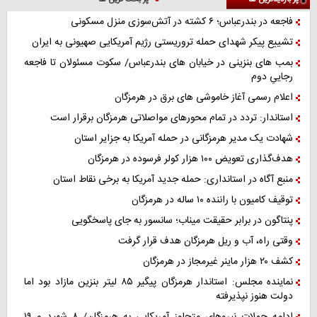
فاجعه در بندرعباس؛ ۶ کشته در آتش‌سوزی منزل مسکونی
تشییع پیکر شهدای حمله تروریستی رژیم آمریکایی صهیونی به ایران
بمب های بنزینی در خیابان های بندرعباس/ سکوت مسئولان تا فاجعه
رجاییِ دوم
اعلام رسمی آغاز خاموشی های برق در هرمزگان
استاندار: تردد در تمام محورهای مواصلاتی هرمزگان برقرار است
شهادت یک مدیر هرمزگانی در حمله آمریکا به جزایر استان
هدف‌گذاری تعویض ۱۰۰ هزار کولر فرسوده در هرمزگان
منبع آگاه در استانداری: حمله جدید آمریکا به برخی نقاط استان
توقیف کامیون با راننده ۱۰ ساله در هرمزگان
پنتاگون در برابر حقیقت میناب؛ سانسور به جای پاسخگویی
وقتی راه، آب و ریل هرمزگان هدف قرار گرفت
کشف ۲۰ هزار ماینر غیرمجاز در هرمزگان
نماینده مجلس: استاندار هرمزگان پیگیر ۸۵ لیتر بنزین مازاد بود اما
دولت هنوز نپذیرفته
ادامه حملات نیروهای متجاوز آمریکایی به هرمزگان/ ۸ شهید و ۱۹