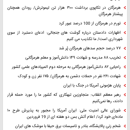
هرمزگان در تکاپوی برداشت ۳۰۰ هزار تن لیموترش/ رودان همچنان
پیشتاز هرمزگان
تورم در هرمزگان از 100 درصد عبور کرد
اظهارات دادستان درباره گوشت های جنجالی: ادعای دستبرد از سوی
شهرداری است/ ما تکذیب می کنیم
۷۷ درصد حجم سدهای هرمزگان پُر شد
تخریب ۸۸ مدرسه و شهادت ۱۴۹ دانش‌آموز و معلم هرمزگانی
راه‌یابی ۸۲ دانش‌آموز هرمزگانی به مرحله دوم المپیادهای علمی کشور
شهادت ۲۶۱ نفر در حملات دشمن به هرمزگان/ ۱۷۵ نفر زن و کودک
پایان هژمونی آمریکا در جنگ با ایران
رهبر معظم انقلاب: متجاوزین تبهکاری که کشور ما را مورد حمله قرار
دادند، رها نمی‌کنیم
شورای عالی امنیت ملی: ایران آمریکا را مجبور به پذیرش طرح ۱۰
ماده‌ای خود کرد/ اعلام آتش بس دو هفته ای از 19 فروردین
شخم زنی پالایشگاه، بنادر و تاسیسات برق حیفا با موشک های ایران