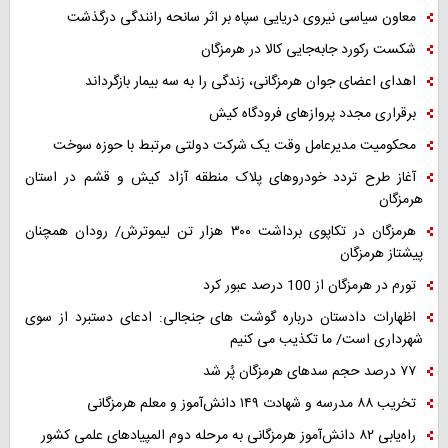
معاون سیاسی نیروی دریایی سپاه بر اثر سانحه رانندگی درگذشت
شکست رکورد جابه‌جایی کالا در هرمزگان
اهدای اعضای جوان هرمزگانی، زندگی را به سه بیمار بازگرداند
برقراری مجدد پروازهای فرودگاه کیش
محکومیت مدیرعامل وقت یک شرکت دولتی مرتبط با حوزه سوخت
آغاز طرح تردد خودروهای پلاک منطقه آزاد کیش و قشم در استان
هرمزگان
هرمزگان در تکاپوی برداشت ۳۰۰ هزار تن لیموترش/ رودان همچنان
پیشتاز هرمزگان
تورم در هرمزگان از 100 درصد عبور کرد
اظهارات دادستان درباره گوشت های جنجالی: ادعای دستبرد از سوی
شهرداری است/ ما تکذیب می کنیم
۷۷ درصد حجم سدهای هرمزگان پُر شد
تخریب ۸۸ مدرسه و شهادت ۱۴۹ دانش‌آموز و معلم هرمزگانی
راه‌یابی ۸۲ دانش‌آموز هرمزگانی به مرحله دوم المپیادهای علمی کشور