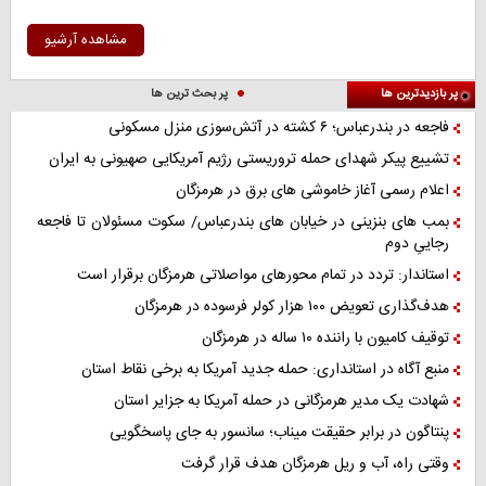
مشاهده آرشیو
پر بازدیدترین ها
پر بحث ترین ها
فاجعه در بندرعباس؛ ۶ کشته در آتش‌سوزی منزل مسکونی
تشییع پیکر شهدای حمله تروریستی رژیم آمریکایی صهیونی به ایران
اعلام رسمی آغاز خاموشی های برق در هرمزگان
بمب های بنزینی در خیابان های بندرعباس/ سکوت مسئولان تا فاجعه
رجاییِ دوم
استاندار: تردد در تمام محورهای مواصلاتی هرمزگان برقرار است
هدف‌گذاری تعویض ۱۰۰ هزار کولر فرسوده در هرمزگان
توقیف کامیون با راننده ۱۰ ساله در هرمزگان
منبع آگاه در استانداری: حمله جدید آمریکا به برخی نقاط استان
شهادت یک مدیر هرمزگانی در حمله آمریکا به جزایر استان
پنتاگون در برابر حقیقت میناب؛ سانسور به جای پاسخگویی
وقتی راه، آب و ریل هرمزگان هدف قرار گرفت