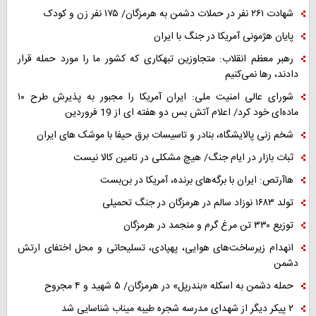
شهادت ۲۶۱ نفر در حملات دشمن به هرمزگان/ ۱۷۵ نفر زن و کودک
پایان هژمونی آمریکا در جنگ با ایران
رهبر معظم انقلاب: متجاوزین تبهکاری که کشور ما را مورد حمله قرار
دادند، رها نمی‌کنیم
شورای عالی امنیت ملی: ایران آمریکا را مجبور به پذیرش طرح ۱۰
ماده‌ای خود کرد/ اعلام آتش بس دو هفته ای از 19 فروردین
شخم زنی پالایشگاه، بنادر و تاسیسات برق حیفا با موشک های ایران
ثبات بازار در ایام جنگ/ هیچ مشکلی در تامین کالا نیست
هاآرتص: ایران با برگه‌های برنده، آمریکا در بن‌بست
تولد ۱۶۸۳ نوزاد سالم در هرمزگان در جنگ تحمیلی
توزیع ۳۳۰ تن مرغ گرم و منجمد در هرمزگان
انهدام زیرساخت‌های هوایی، پهپادی، تسلیحاتی و محل اختفای ارتش
دشمن
حمله دشمن به اسکله «بندرپل» در هرمزگان/ ۵ شهید و ۴ مجروح
۲ پیکر دیگر از شهدای مدرسه شجره طیبه میناب شناسایی شد