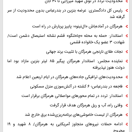
محدودیت تردد در تونل شهید میرزایی تا ۳۰ آبان
رئیس کل دادگستری: عرضه بنزین در بندرعباس بدون محدودیت از سر
گرفته شد
هرمزگان در آماده‌باش «ال‌نینو»؛ پاییز پربارش در راه است
استاندار: حمله به محله «چاه‌تنگو» قشم نشانه استیصال دشمن است/
شهادت ۳ عضو یک خانواده قشمی
نجات طلای نارنجی هرمزگان با تثبیت برند جهانی
نماینده مجلس: استاندار هرمزگان پیگیر ۸۵ لیتر بنزین مازاد بود اما
دولت هنوز نپذیرفته
محدودیت‌های ترافیکی جاده‌های هرمزگان در ایام اربعین اعلام شد
فاجعه در بندرعباس؛ ۶ کشته در آتش‌سوزی منزل مسکونی
استاندار: تردد در تمام محورهای مواصلاتی هرمزگان برقرار است
وقتی راه، آب و ریل هرمزگان هدف قرار گرفت
هرمزگان از لیست خاموشی‌های برنامه‌ریزی‌شده برق خارج شد
ادامه حملات نیروهای متجاوز آمریکایی به هرمزگان/ ۸ شهید و ۱۹
مجروح