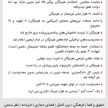
نماینده مجلس: استاندار هرمزگان پیگیر ۸۵ لیتر بنزین مازاد بود اما
دولت هنوز نپذیرفته
کشف ۲۰ هزار ماینر غیرمجاز در هرمزگان
ادامه حملات نیروهای متجاوز آمریکایی به هرمزگان/ ۸ شهید و ۱۹
مجروح
هرمزگان از لیست خاموشی‌های برنامه‌ریزی‌شده برق خارج شد
محدودیت‌های ترافیکی جاده‌های هرمزگان در ایام اربعین اعلام شد
استاندار: حمله به محله «چاه‌تنگو» قشم نشانه استیصال دشمن است/
شهادت ۳ عضو یک خانواده قشمی
نجات طلای نارنجی هرمزگان با تثبیت برند جهانی
هرمزگان در آماده‌باش «ال‌نینو»؛ پاییز پربارش در راه است
رئیس کل دادگستری: عرضه بنزین در بندرعباس بدون محدودیت از
سر گرفته شد
محدودیت تردد در تونل شهید میرزایی تا ۳۰ آبان
یک "دمت گرم " مردمی به هزار تبریک تکراری می ارزد
حقوق و قضا
فرهنگی
بین الملل
فضای مجازی
خبرنامه
نظر سنجی
|
|
|
|
|