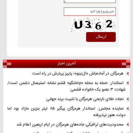
آخرین اخبار
هرمزگان در آماده‌باش «ال‌نینو»؛ پاییز پربارش در راه است
استاندار: حمله به محله «چاه‌تنگو» قشم نشانه استیصال دشمن است/
شهادت ۳ عضو یک خانواده قشمی
نجات طلای نارنجی هرمزگان با تثبیت برند جهانی
نماینده مجلس: استاندار هرمزگان پیگیر ۸۵ لیتر بنزین مازاد بود اما
دولت هنوز نپذیرفته
محدودیت‌های ترافیکی جاده‌های هرمزگان در ایام اربعین اعلام شد