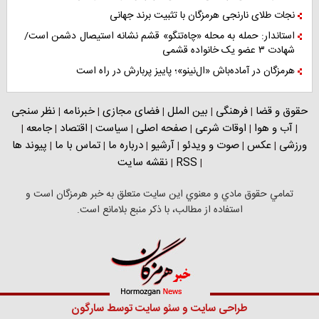
نجات طلای نارنجی هرمزگان با تثبیت برند جهانی
استاندار: حمله به محله «چاه‌تنگو» قشم نشانه استیصال دشمن است/
شهادت ۳ عضو یک خانواده قشمی
هرمزگان در آماده‌باش «ال‌نینو»؛ پاییز پربارش در راه است
حقوق و قضا
فرهنگی
بین الملل
فضای مجازی
خبرنامه
نظر سنجی
|
|
|
|
|
آب و هوا
اوقات شرعی
صفحه اصلی
سیاست
اقتصاد
جامعه
|
|
|
|
|
|
|
ورزشی
عکس
صوت و ویدئو
آرشیو
درباره ما
تماس با ما
پیوند ها
|
|
|
|
|
|
RSS
نقشه سایت
|
|
تمامي حقوق مادي و معنوي اين سايت متعلق به خبر هرمزگان است و
استفاده از مطالب، با ذکر منبع بلامانع است.
طراحی سایت
و
سئو سایت
توسط
سارگون