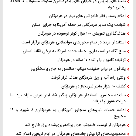
بمب های بنزینی در خیابان های بندرعباس/ سکوت مسئولان تا فاجعه
رجاییِ دوم
اعلام رسمی آغاز خاموشی های برق در هرمزگان
شهادت یک مدیر هرمزگانی در حمله آمریکا به جزایر استان
هدف‌گذاری تعویض ۱۰۰ هزار کولر فرسوده در هرمزگان
استاندار: تردد در تمام محورهای مواصلاتی هرمزگان برقرار است
منبع آگاه در استانداری: حمله جدید آمریکا به برخی نقاط استان
توقیف کامیون با راننده ۱۰ ساله در هرمزگان
پنتاگون در برابر حقیقت میناب؛ سانسور به جای پاسخگویی
وقتی راه، آب و ریل هرمزگان هدف قرار گرفت
کشف ۲۰ هزار ماینر غیرمجاز در هرمزگان
نماینده مجلس: استاندار هرمزگان پیگیر ۸۵ لیتر بنزین مازاد بود اما
دولت هنوز نپذیرفته
ادامه حملات نیروهای متجاوز آمریکایی به هرمزگان/ ۸ شهید و ۱۹
مجروح
هرمزگان از لیست خاموشی‌های برنامه‌ریزی‌شده برق خارج شد
محدودیت‌های ترافیکی جاده‌های هرمزگان در ایام اربعین اعلام شد