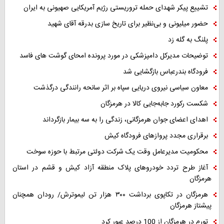
تشییع پیکر شهدای حمله تروریستی رژیم آمریکایی صهیونی به ایران
حضور میلیونی و بی‌نظیر برای تاریخ سازی بدرقه آقای شهید
پلنگ به گله زد
توضیحات مدیرکل دامپزشکی در مورد پرونده امحای گوشت های فاسد
فرودگاه بندرعباس بازگشایی شد
معاون سیاسی نیروی دریایی سپاه بر اثر سانحه رانندگی درگذشت
شکست رکورد جابه‌جایی کالا در هرمزگان
اهدای اعضای جوان هرمزگانی، زندگی را به سه بیمار بازگرداند
برقراری مجدد پروازهای فرودگاه کیش
محکومیت مدیرعامل وقت یک شرکت دولتی مرتبط با حوزه سوخت
آغاز طرح تردد خودروهای پلاک منطقه آزاد کیش و قشم در استان
هرمزگان
هرمزگان در تکاپوی برداشت ۳۰۰ هزار تن لیموترش/ رودان همچنان
پیشتاز هرمزگان
تورم در هرمزگان از 100 درصد عبور کرد