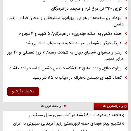
توزیع ۳۳۰ تن مرغ گرم و منجمد در هرمزگان
انهدام زیرساخت‌های هوایی، پهپادی، تسلیحاتی و محل اختفای ارتش
دشمن
حمله دشمن به اسکله «بندرپل» در هرمزگان/ ۵ شهید و ۴ مجروح
۲ پیکر دیگر از شهدای مدرسه شجره طیبه میناب شناسایی شد
رهبر و پیشوای شیعیان جهان به شهادت رسید/ ۷ روز تعطیلی و ۴۰ روز
عزای عمومی
وزارت دفاع: وعده صادق ۴ تا شکست کامل دشمن ادامه خواهد داشت
تعداد شهدای دبستان دخترانه در میناب به ۱۶۵ نفر رسید
مشاهده آرشیو
پر بازدیدترین ها
پر بحث ترین ها
فاجعه در بندرعباس؛ ۶ کشته در آتش‌سوزی منزل مسکونی
تشییع پیکر شهدای حمله تروریستی رژیم آمریکایی صهیونی به ایران