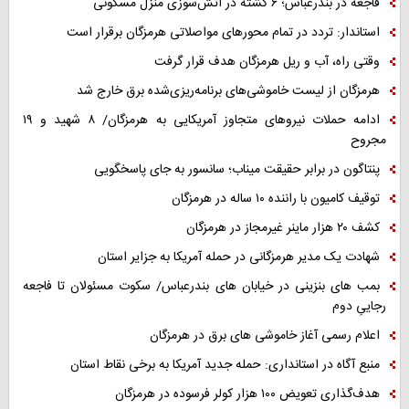
فاجعه در بندرعباس؛ ۶ کشته در آتش‌سوزی منزل مسکونی
استاندار: تردد در تمام محورهای مواصلاتی هرمزگان برقرار است
وقتی راه، آب و ریل هرمزگان هدف قرار گرفت
هرمزگان از لیست خاموشی‌های برنامه‌ریزی‌شده برق خارج شد
ادامه حملات نیروهای متجاوز آمریکایی به هرمزگان/ ۸ شهید و ۱۹
مجروح
پنتاگون در برابر حقیقت میناب؛ سانسور به جای پاسخگویی
توقیف کامیون با راننده ۱۰ ساله در هرمزگان
کشف ۲۰ هزار ماینر غیرمجاز در هرمزگان
شهادت یک مدیر هرمزگانی در حمله آمریکا به جزایر استان
بمب های بنزینی در خیابان های بندرعباس/ سکوت مسئولان تا فاجعه
رجاییِ دوم
اعلام رسمی آغاز خاموشی های برق در هرمزگان
منبع آگاه در استانداری: حمله جدید آمریکا به برخی نقاط استان
هدف‌گذاری تعویض ۱۰۰ هزار کولر فرسوده در هرمزگان