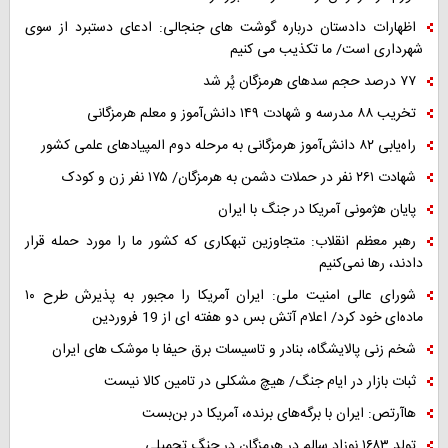
اظهارات دادستان درباره گوشت های جنجالی: ادعای دستبرد از سوی
شهرداری است/ ما تکذیب می کنیم
۷۷ درصد حجم سدهای هرمزگان پُر شد
تخریب ۸۸ مدرسه و شهادت ۱۴۹ دانش‌آموز و معلم هرمزگانی
راه‌یابی ۸۲ دانش‌آموز هرمزگانی به مرحله دوم المپیادهای علمی کشور
شهادت ۲۶۱ نفر در حملات دشمن به هرمزگان/ ۱۷۵ نفر زن و کودک
پایان هژمونی آمریکا در جنگ با ایران
رهبر معظم انقلاب: متجاوزین تبهکاری که کشور ما را مورد حمله قرار
دادند، رها نمی‌کنیم
شورای عالی امنیت ملی: ایران آمریکا را مجبور به پذیرش طرح ۱۰
ماده‌ای خود کرد/ اعلام آتش بس دو هفته ای از 19 فروردین
شخم زنی پالایشگاه، بنادر و تاسیسات برق حیفا با موشک های ایران
ثبات بازار در ایام جنگ/ هیچ مشکلی در تامین کالا نیست
هاآرتص: ایران با برگه‌های برنده، آمریکا در بن‌بست
تولد ۱۶۸۳ نوزاد سالم در هرمزگان در جنگ تحمیلی