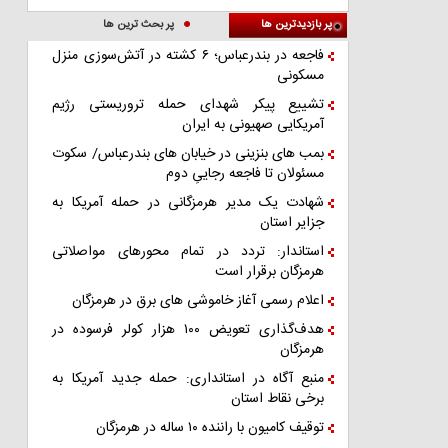
پر بازدیدترین ها
پر بحث ترین ها
فاجعه در بندرعباس؛ ۶ کشته در آتش‌سوزی منزل
مسکونی
تشییع پیکر شهدای حمله تروریستی رژیم
آمریکایی صهیونی به ایران
بمب های بنزینی در خیابان های بندرعباس/ سکوت
مسئولان تا فاجعه رجاییِ دوم
شهادت یک مدیر هرمزگانی در حمله آمریکا به
جزایر استان
استاندار: تردد در تمام محورهای مواصلاتی
هرمزگان برقرار است
اعلام رسمی آغاز خاموشی های برق در هرمزگان
هدف‌گذاری تعویض ۱۰۰ هزار کولر فرسوده در
هرمزگان
منبع آگاه در استانداری: حمله جدید آمریکا به
برخی نقاط استان
توقیف کامیون با راننده ۱۰ ساله در هرمزگان