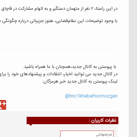
در این راستا، ۲ نفر از متهمان دستگیر و به اتهام مشارکت در قاچاق کالای ممنوع و ۲ فقره قتل، تحت قرار قانونی به زندان معرفی شدند.
با وجود توضیحات این مقام‌قضایی، هنوز جزییاتی درباره چگونگی جان باختن این ۲ کو
با پیوستن به کانال جدید،همچنان با ما همراه باشید.
در کانال جدید می توانید اخبار، انتقادات و پیشنهادهای خود را بر
لینک پیوستن به کانال جدید خبر هرمزگان:
hnc1khabarhormozgan@
نظرات كاربران :