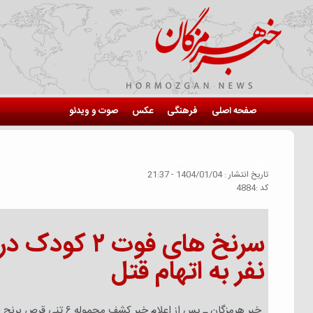
صفحه اصلی
فرهنگی
عکس
صوت و ویدئو
گروه خبري :
روابط عمومی ها
تاريخ انتشار :
1404/01/04 - 21:37
كد :
4884
نفر به اتهام قتل
خبر هرمزگان ـ پس از ا