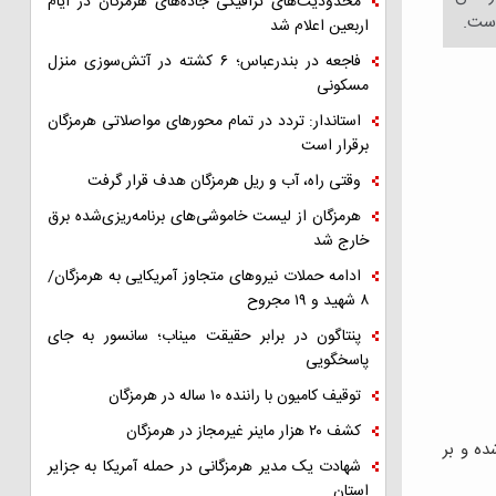
محدودیت‌های ترافیکی جاده‌های هرمزگان در ایام
اربعین اعلام شد
فاجعه در بندرعباس؛ ۶ کشته در آتش‌سوزی منزل
مسکونی
استاندار: تردد در تمام محورهای مواصلاتی هرمزگان
برقرار است
وقتی راه، آب و ریل هرمزگان هدف قرار گرفت
هرمزگان از لیست خاموشی‌های برنامه‌ریزی‌شده برق
خارج شد
ادامه حملات نیروهای متجاوز آمریکایی به هرمزگان/
۸ شهید و ۱۹ مجروح
پنتاگون در برابر حقیقت میناب؛ سانسور به جای
پاسخگویی
توقیف کامیون با راننده ۱۰ ساله در هرمزگان
کشف ۲۰ هزار ماینر غیرمجاز در هرمزگان
ه و‌ بر
شهادت یک مدیر هرمزگانی در حمله آمریکا به جزایر
استان