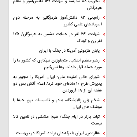
تخریب ۸۸ مدرسه و شهادت ۱۴۹ دانش‌آموز و معلم
هرمزگانی
راه‌یابی ۸۲ دانش‌آموز هرمزگانی به مرحله دوم
المپیادهای علمی کشور
شهادت ۲۶۱ نفر در حملات دشمن به هرمزگان/ ۱۷۵
نفر زن و کودک
پایان هژمونی آمریکا در جنگ با ایران
رهبر معظم انقلاب: متجاوزین تبهکاری که کشور ما را
مورد حمله قرار دادند، رها نمی‌کنیم
شورای عالی امنیت ملی: ایران آمریکا را مجبور به
پذیرش طرح ۱۰ ماده‌ای خود کرد/ اعلام آتش بس دو
هفته ای از 19 فروردین
شخم زنی پالایشگاه، بنادر و تاسیسات برق حیفا با
موشک های ایران
ثبات بازار در ایام جنگ/ هیچ مشکلی در تامین کالا
نیست
هاآرتص: ایران با برگه‌های برنده، آمریکا در بن‌بست