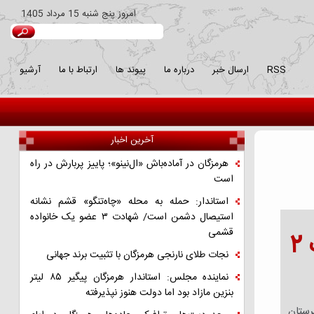
امروز
پنج شنبه 15 مرداد 1405
RSS
ارسال خبر
درباره ما
پیوند ها
ارتباط با ما
آرشیو
آخرین اخبار
هرمزگان در آماده‌باش «ال‌نینو»؛ پاییز پربارش در راه
است
استاندار: حمله به محله «چاه‌تنگو» قشم نشانه
استیصال دشمن است/ شهادت ۳ عضو یک خانواده
قشمی
سرنخ های فوت ۲ کودک در پارسیان رسانه ای شد/ بازداشت ۲
نجات طلای نارنجی هرمزگان با تثبیت برند جهانی
نماینده مجلس: استاندار هرمزگان پیگیر ۸۵ لیتر
بنزین مازاد بود اما دولت هنوز نپذیرفته
 شهرستان