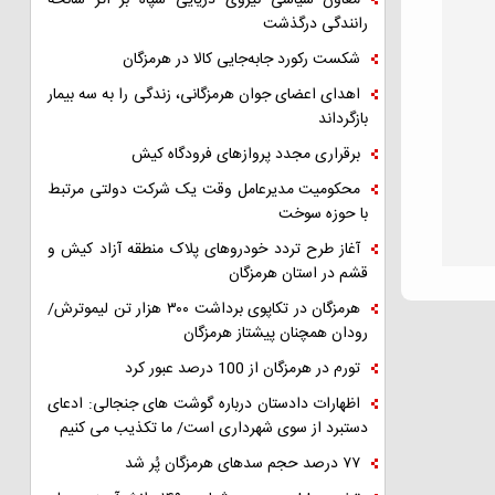
معاون سیاسی نیروی دریایی سپاه بر اثر سانحه
رانندگی درگذشت
شکست رکورد جابه‌جایی کالا در هرمزگان
اهدای اعضای جوان هرمزگانی، زندگی را به سه بیمار
بازگرداند
برقراری مجدد پروازهای فرودگاه کیش
محکومیت مدیرعامل وقت یک شرکت دولتی مرتبط
با حوزه سوخت
آغاز طرح تردد خودروهای پلاک منطقه آزاد کیش و
قشم در استان هرمزگان
هرمزگان در تکاپوی برداشت ۳۰۰ هزار تن لیموترش/
رودان همچنان پیشتاز هرمزگان
تورم در هرمزگان از 100 درصد عبور کرد
اظهارات دادستان درباره گوشت های جنجالی: ادعای
دستبرد از سوی شهرداری است/ ما تکذیب می کنیم
۷۷ درصد حجم سدهای هرمزگان پُر شد