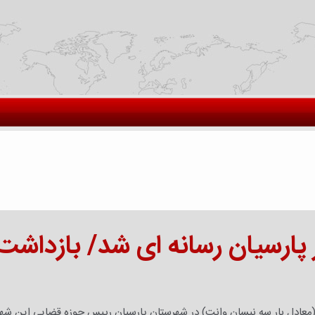
علام خبر کشف محموله ۶ تنی قرص برنج (معادل بار سه نیسان وانت) در شهرستان پارسیان رییس حوزه قضایی این