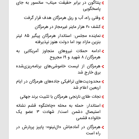
پنتاگون در برابر حقیقت میناب؛ سانسور به جای
پاسخگویی
وقتی راه، آب و ریل هرمزگان هدف قرار گرفت
کشف ۲۰ هزار ماینر غیرمجاز در هرمزگان
نماینده مجلس: استاندار هرمزگان پیگیر ۸۵ لیتر
بنزین مازاد بود اما دولت هنوز نپذیرفته
ادامه حملات نیروهای متجاوز آمریکایی به
هرمزگان/ ۸ شهید و ۱۹ مجروح
هرمزگان از لیست خاموشی‌های برنامه‌ریزی‌شده
برق خارج شد
محدودیت‌های ترافیکی جاده‌های هرمزگان در ایام
اربعین اعلام شد
نجات طلای نارنجی هرمزگان با تثبیت برند جهانی
استاندار: حمله به محله «چاه‌تنگو» قشم نشانه
استیصال دشمن است/ شهادت ۳ عضو یک
خانواده قشمی
هرمزگان در آماده‌باش «ال‌نینو»؛ پاییز پربارش در
راه است