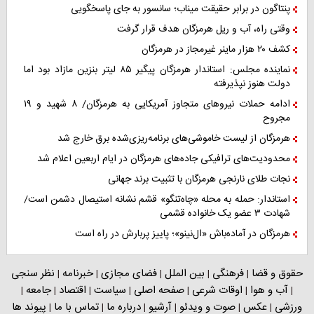
پنتاگون در برابر حقیقت میناب؛ سانسور به جای پاسخگویی
وقتی راه، آب و ریل هرمزگان هدف قرار گرفت
کشف ۲۰ هزار ماینر غیرمجاز در هرمزگان
نماینده مجلس: استاندار هرمزگان پیگیر ۸۵ لیتر بنزین مازاد بود اما
دولت هنوز نپذیرفته
ادامه حملات نیروهای متجاوز آمریکایی به هرمزگان/ ۸ شهید و ۱۹
مجروح
هرمزگان از لیست خاموشی‌های برنامه‌ریزی‌شده برق خارج شد
محدودیت‌های ترافیکی جاده‌های هرمزگان در ایام اربعین اعلام شد
نجات طلای نارنجی هرمزگان با تثبیت برند جهانی
استاندار: حمله به محله «چاه‌تنگو» قشم نشانه استیصال دشمن است/
شهادت ۳ عضو یک خانواده قشمی
هرمزگان در آماده‌باش «ال‌نینو»؛ پاییز پربارش در راه است
حقوق و قضا
فرهنگی
بین الملل
فضای مجازی
خبرنامه
نظر سنجی
|
|
|
|
|
آب و هوا
اوقات شرعی
صفحه اصلی
سیاست
اقتصاد
جامعه
|
|
|
|
|
|
|
ورزشی
عکس
صوت و ویدئو
آرشیو
درباره ما
تماس با ما
پیوند ها
|
|
|
|
|
|