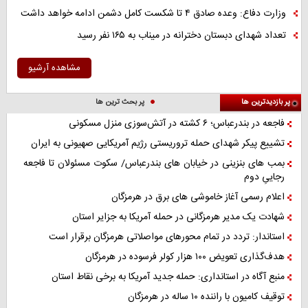
وزارت دفاع: وعده صادق ۴ تا شکست کامل دشمن ادامه خواهد داشت
تعداد شهدای دبستان دخترانه در میناب به ۱۶۵ نفر رسید
مشاهده آرشیو
پر بازدیدترین ها
پر بحث ترین ها
فاجعه در بندرعباس؛ ۶ کشته در آتش‌سوزی منزل مسکونی
تشییع پیکر شهدای حمله تروریستی رژیم آمریکایی صهیونی به ایران
بمب های بنزینی در خیابان های بندرعباس/ سکوت مسئولان تا فاجعه
رجاییِ دوم
اعلام رسمی آغاز خاموشی های برق در هرمزگان
شهادت یک مدیر هرمزگانی در حمله آمریکا به جزایر استان
استاندار: تردد در تمام محورهای مواصلاتی هرمزگان برقرار است
هدف‌گذاری تعویض ۱۰۰ هزار کولر فرسوده در هرمزگان
منبع آگاه در استانداری: حمله جدید آمریکا به برخی نقاط استان
توقیف کامیون با راننده ۱۰ ساله در هرمزگان