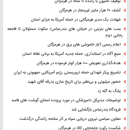
توقیف کامیون با راننده ۱۰ ساله در هرمزگان
کشف ۲۰ هزار ماینر غیرمجاز در هرمزگان
شهادت یک مدیر هرمزگانی در حمله آمریکا به جزایر استان
بمب های بنزینی در خیابان های بندرعباس/ سکوت مسئولان تا فاجعه
رجاییِ دوم
اعلام رسمی آغاز خاموشی های برق در هرمزگان
منبع آگاه در استانداری: حمله جدید آمریکا به برخی نقاط استان
هدف‌گذاری تعویض ۱۰۰ هزار کولر فرسوده در هرمزگان
تشییع پیکر شهدای حمله تروریستی رژیم آمریکایی صهیونی به ایران
حضور میلیونی و بی‌نظیر برای تاریخ سازی بدرقه آقای شهید
پلنگ به گله زد
توضیحات مدیرکل دامپزشکی در مورد پرونده امحای گوشت های فاسد
فرودگاه بندرعباس بازگشایی شد
معاون سیاسی نیروی دریایی سپاه بر اثر سانحه رانندگی درگذشت
شکست رکورد جابه‌جایی کالا در هرمزگان