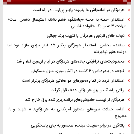
هرمزگان در آماده‌باش «ال‌نینو»؛ پاییز پربارش در راه است
استاندار: حمله به محله «چاه‌تنگو» قشم نشانه استیصال دشمن است/
شهادت ۳ عضو یک خانواده قشمی
نجات طلای نارنجی هرمزگان با تثبیت برند جهانی
نماینده مجلس: استاندار هرمزگان پیگیر ۸۵ لیتر بنزین مازاد بود اما
دولت هنوز نپذیرفته
محدودیت‌های ترافیکی جاده‌های هرمزگان در ایام اربعین اعلام شد
فاجعه در بندرعباس؛ ۶ کشته در آتش‌سوزی منزل مسکونی
استاندار: تردد در تمام محورهای مواصلاتی هرمزگان برقرار است
وقتی راه، آب و ریل هرمزگان هدف قرار گرفت
هرمزگان از لیست خاموشی‌های برنامه‌ریزی‌شده برق خارج شد
ادامه حملات نیروهای متجاوز آمریکایی به هرمزگان/ ۸ شهید و ۱۹
مجروح
پنتاگون در برابر حقیقت میناب؛ سانسور به جای پاسخگویی