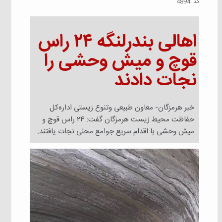
كد :
4894
اهالی بندرلنگه ۲۴ راس
قوچ و میش وحشی را
نجات دادند
خبر هرمزگان- معاون طبیعی وتنوع زیستی اداره‌کل
حفاظت محیط زیست هرمزگان گفت: ۲۴ راس قوچ و
میش وحشی با اقدام سریع جوامع محلی نجات یافتند.