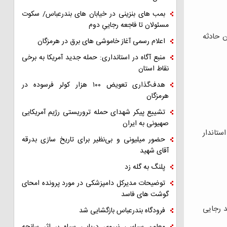
بمب های بنزینی در خیابان های بندرعباس/ سکوت
مسئولان تا فاجعه رجاییِ دوم
 حادثه
اعلام رسمی آغاز خاموشی های برق در هرمزگان
منبع آگاه در استانداری: حمله جدید آمریکا به برخی
نقاط استان
هدف‌گذاری تعویض ۱۰۰ هزار کولر فرسوده در
هرمزگان
تشییع پیکر شهدای حمله تروریستی رژیم آمریکایی
صهیونی به ایران
ان، استاندار
حضور میلیونی و بی‌نظیر برای تاریخ سازی بدرقه
آقای شهید
پلنگ به گله زد
توضیحات مدیرکل دامپزشکی در مورد پرونده امحای
گوشت های فاسد
د رجایی
فرودگاه بندرعباس بازگشایی شد