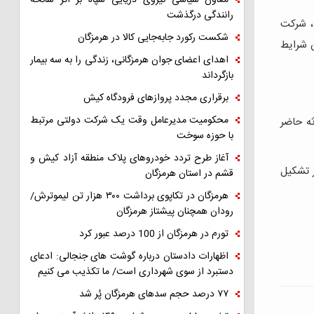
معاون سیاسی نیروی دریایی سپاه بر اثر سانحه
رانندگی درگذشت
د، شرکت
شکست رکورد جابه‌جایی کالا در هرمزگان
ن شرایط
اهدای اعضای جوان هرمزگانی، زندگی را به سه بیمار
بازگرداند
برقراری مجدد پروازهای فرودگاه کیش
محکومیت مدیرعامل وقت یک شرکت دولتی مرتبط
ثه حاضر
با حوزه سوخت
آغاز طرح تردد خودروهای پلاک منطقه آزاد کیش و
مساحت، ظرفیت جابجایی سالانه ۷۰ میلیون تن بار را دارد؛ این بندر از ۲۳ اسکله به عمق ۱۵ متر تشکیل
قشم در استان هرمزگان
هرمزگان در تکاپوی برداشت ۳۰۰ هزار تن لیموترش/
رودان همچنان پیشتاز هرمزگان
تورم در هرمزگان از 100 درصد عبور کرد
اظهارات دادستان درباره گوشت های جنجالی: ادعای
دستبرد از سوی شهرداری است/ ما تکذیب می کنیم
۷۷ درصد حجم سدهای هرمزگان پُر شد