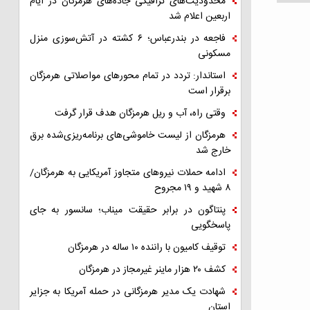
محدودیت‌های ترافیکی جاده‌های هرمزگان در ایام
اربعین اعلام شد
فاجعه در بندرعباس؛ ۶ کشته در آتش‌سوزی منزل
مسکونی
استاندار: تردد در تمام محورهای مواصلاتی هرمزگان
برقرار است
وقتی راه، آب و ریل هرمزگان هدف قرار گرفت
هرمزگان از لیست خاموشی‌های برنامه‌ریزی‌شده برق
خارج شد
ادامه حملات نیروهای متجاوز آمریکایی به هرمزگان/
۸ شهید و ۱۹ مجروح
پنتاگون در برابر حقیقت میناب؛ سانسور به جای
پاسخگویی
توقیف کامیون با راننده ۱۰ ساله در هرمزگان
کشف ۲۰ هزار ماینر غیرمجاز در هرمزگان
شهادت یک مدیر هرمزگانی در حمله آمریکا به جزایر
استان