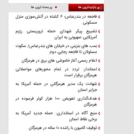
پر بازدیدترین ها
پر بحث ترین ها
فاجعه در بندرعباس؛ ۶ کشته در آتش‌سوزی منزل
مسکونی
تشییع پیکر شهدای حمله تروریستی رژیم
آمریکایی صهیونی به ایران
بمب های بنزینی در خیابان های بندرعباس/ سکوت
مسئولان تا فاجعه رجاییِ دوم
اعلام رسمی آغاز خاموشی های برق در هرمزگان
استاندار: تردد در تمام محورهای مواصلاتی
هرمزگان برقرار است
شهادت یک مدیر هرمزگانی در حمله آمریکا به
جزایر استان
هدف‌گذاری تعویض ۱۰۰ هزار کولر فرسوده در
هرمزگان
منبع آگاه در استانداری: حمله جدید آمریکا به
برخی نقاط استان
توقیف کامیون با راننده ۱۰ ساله در هرمزگان