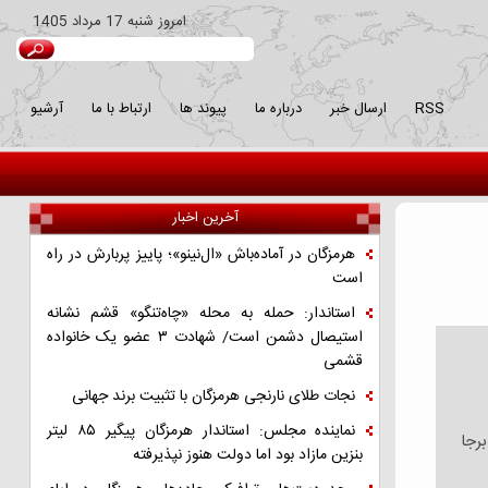
امروز
شنبه 17 مرداد 1405
RSS
ارسال خبر
درباره ما
پیوند ها
ارتباط با ما
آرشیو
آخرین اخبار
هرمزگان در آماده‌باش «ال‌نینو»؛ پاییز پربارش در راه
است
استاندار: حمله به محله «چاه‌تنگو» قشم نشانه
استیصال دشمن است/ شهادت ۳ عضو یک خانواده
قشمی
نجات طلای نارنجی هرمزگان با تثبیت برند جهانی
نماینده مجلس: استاندار هرمزگان پیگیر ۸۵ لیتر
 وقوع پیوست، تاکنون 70 کشته و 900 مجروح برجا
بنزین مازاد بود اما دولت هنوز نپذیرفته