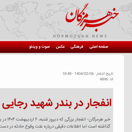
صفحه اصلی
فرهنگی
عکس
صوت و ویدئو
گروه خبري :
روابط عمومی ها
تاريخ انتشار :
1404/02/06 - 18:48
كد :
4896
انفجار در بندر شهید رجایی با 70 کشته و 900 مج
گذاشته است اما اطلاعات دقیقی درباره علت وقوع حادثه در دس