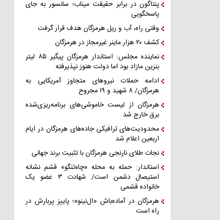
پنتاگون در برابر حقیقت میناب؛ سانسور به جای
پاسخگویی
وقتی راه، آب و ریل هرمزگان هدف قرار گرفت
کشف ۲۰ هزار ماینر غیرمجاز در هرمزگان
نماینده مجلس: استاندار هرمزگان پیگیر ۸۵ لیتر
بنزین مازاد بود اما دولت هنوز نپذیرفته
ادامه حملات نیروهای متجاوز آمریکایی به
هرمزگان/ ۸ شهید و ۱۹ مجروح
هرمزگان از لیست خاموشی‌های برنامه‌ریزی‌شده
برق خارج شد
محدودیت‌های ترافیکی جاده‌های هرمزگان در ایام
اربعین اعلام شد
نجات طلای نارنجی هرمزگان با تثبیت برند جهانی
استاندار: حمله به محله «چاه‌تنگو» قشم نشانه
استیصال دشمن است/ شهادت ۳ عضو یک
خانواده قشمی
هرمزگان در آماده‌باش «ال‌نینو»؛ پاییز پربارش در
راه است