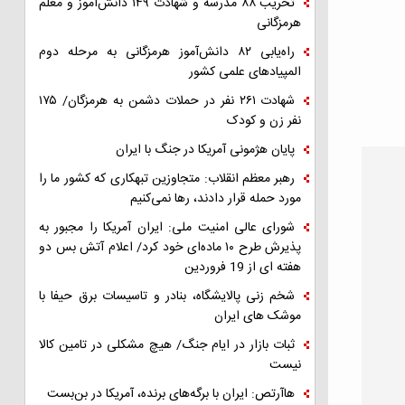
تخریب ۸۸ مدرسه و شهادت ۱۴۹ دانش‌آموز و معلم
هرمزگانی
راه‌یابی ۸۲ دانش‌آموز هرمزگانی به مرحله دوم
المپیادهای علمی کشور
شهادت ۲۶۱ نفر در حملات دشمن به هرمزگان/ ۱۷۵
نفر زن و کودک
پایان هژمونی آمریکا در جنگ با ایران
رهبر معظم انقلاب: متجاوزین تبهکاری که کشور ما را
مورد حمله قرار دادند، رها نمی‌کنیم
شورای عالی امنیت ملی: ایران آمریکا را مجبور به
پذیرش طرح ۱۰ ماده‌ای خود کرد/ اعلام آتش بس دو
هفته ای از 19 فروردین
شخم زنی پالایشگاه، بنادر و تاسیسات برق حیفا با
موشک های ایران
ثبات بازار در ایام جنگ/ هیچ مشکلی در تامین کالا
نیست
هاآرتص: ایران با برگه‌های برنده، آمریکا در بن‌بست