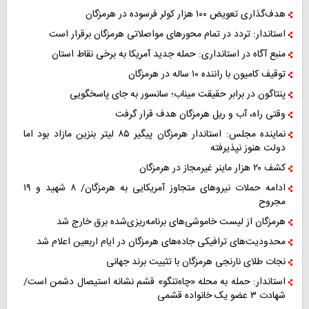
هدف‌گذاری تعویض ۱۰۰ هزار کولر فرسوده در هرمزگان
استاندار: تردد در تمام محورهای مواصلاتی هرمزگان برقرار است
منبع آگاه در استانداری: حمله جدید آمریکا به برخی نقاط استان
توقیف کامیون با راننده ۱۰ ساله در هرمزگان
پنتاگون در برابر حقیقت میناب؛ سانسور به جای پاسخگویی
وقتی راه، آب و ریل هرمزگان هدف قرار گرفت
نماینده مجلس: استاندار هرمزگان پیگیر ۸۵ لیتر بنزین مازاد بود اما
دولت هنوز نپذیرفته
کشف ۲۰ هزار ماینر غیرمجاز در هرمزگان
ادامه حملات نیروهای متجاوز آمریکایی به هرمزگان/ ۸ شهید و ۱۹
مجروح
هرمزگان از لیست خاموشی‌های برنامه‌ریزی‌شده برق خارج شد
محدودیت‌های ترافیکی جاده‌های هرمزگان در ایام اربعین اعلام شد
نجات طلای نارنجی هرمزگان با تثبیت برند جهانی
استاندار: حمله به محله «چاه‌تنگو» قشم نشانه استیصال دشمن است/
شهادت ۳ عضو یک خانواده قشمی