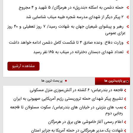
حمله دشمن به اسکله «بندرپل» در هرمزگان/ ۵ شهید و ۴ مجروح
۲ پیکر دیگر از شهدای مدرسه شجره طیبه میناب شناسایی شد
رهبر و پیشوای شیعیان جهان به شهادت رسید/ ۷ روز تعطیلی و ۴۰ روز
عزای عمومی
وزارت دفاع: وعده صادق ۴ تا شکست کامل دشمن ادامه خواهد داشت
تعداد شهدای دبستان دخترانه در میناب به ۱۶۵ نفر رسید
مشاهده آرشیو
پر بازدیدترین ها
پر بحث ترین ها
فاجعه در بندرعباس؛ ۶ کشته در آتش‌سوزی منزل مسکونی
تشییع پیکر شهدای حمله تروریستی رژیم آمریکایی صهیونی به ایران
بمب های بنزینی در خیابان های بندرعباس/ سکوت مسئولان تا فاجعه
رجاییِ دوم
اعلام رسمی آغاز خاموشی های برق در هرمزگان
شهادت یک مدیر هرمزگانی در حمله آمریکا به جزایر استان