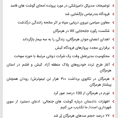
توضیحات مدیرکل دامپزشکی در مورد پرونده امحای گوشت های فاسد
فرودگاه بندرعباس بازگشایی شد
معاون سیاسی نیروی دریایی سپاه بر اثر سانحه رانندگی درگذشت
شکست رکورد جابه‌جایی کالا در هرمزگان
اهدای اعضای جوان هرمزگانی، زندگی را به سه بیمار بازگرداند
برقراری مجدد پروازهای فرودگاه کیش
محکومیت مدیرعامل وقت یک شرکت دولتی مرتبط با حوزه سوخت
آغاز طرح تردد خودروهای پلاک منطقه آزاد کیش و قشم در استان
هرمزگان
هرمزگان در تکاپوی برداشت ۳۰۰ هزار تن لیموترش/ رودان همچنان
پیشتاز هرمزگان
تورم در هرمزگان از 100 درصد عبور کرد
اظهارات دادستان درباره گوشت های جنجالی: ادعای دستبرد از سوی
شهرداری است/ ما تکذیب می کنیم
۷۷ درصد حجم سدهای هرمزگان پُر شد