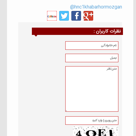
hnc1khabarhormozgan@
نظرات كاربران :