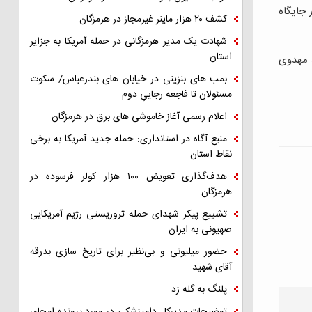
د و کفش سالار قم در جایگاه
کشف ۲۰ هزار ماینر غیرمجاز در هرمزگان
شهادت یک مدیر هرمزگانی در حمله آمریکا به جزایر
استان
 مهدوی
بمب های بنزینی در خیابان های بندرعباس/ سکوت
مسئولان تا فاجعه رجاییِ دوم
اعلام رسمی آغاز خاموشی های برق در هرمزگان
منبع آگاه در استانداری: حمله جدید آمریکا به برخی
نقاط استان
هدف‌گذاری تعویض ۱۰۰ هزار کولر فرسوده در
هرمزگان
تشییع پیکر شهدای حمله تروریستی رژیم آمریکایی
صهیونی به ایران
حضور میلیونی و بی‌نظیر برای تاریخ سازی بدرقه
آقای شهید
پلنگ به گله زد