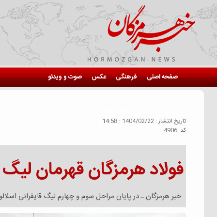
صفحه اصلی
فرهنگی
عکس
صوت و ویدئو
گروه خبري :
روابط عمومی ها
تاريخ انتشار :
1404/02/22 - 14:58
كد :
4906
فولاد هرمزگان قهرمان لیگ 
خبر هرمزگان ـ در پایان مراحل سوم و چهارم لیگ قایقرانی اسلال