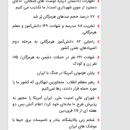
اظهارات دادستان درباره گوشت های جنجالی: ادعای
دستبرد از سوی شهرداری است/ ما تکذیب می کنیم
۷۷ درصد حجم سدهای هرمزگان پُر شد
تخریب ۸۸ مدرسه و شهادت ۱۴۹ دانش‌آموز و معلم
هرمزگانی
راه‌یابی ۸۲ دانش‌آموز هرمزگانی به مرحله دوم
المپیادهای علمی کشور
شهادت ۲۶۱ نفر در حملات دشمن به هرمزگان/ ۱۷۵
نفر زن و کودک
پایان هژمونی آمریکا در جنگ با ایران
رهبر معظم انقلاب: متجاوزین تبهکاری که کشور ما را
مورد حمله قرار دادند، رها نمی‌کنیم
شورای عالی امنیت ملی: ایران آمریکا را مجبور به
پذیرش طرح ۱۰ ماده‌ای خود کرد/ اعلام آتش بس دو
هفته ای از 19 فروردین
شخم زنی پالایشگاه، بنادر و تاسیسات برق حیفا با
موشک های ایران