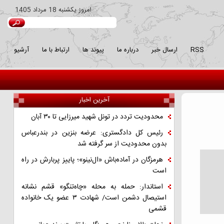
امروز
يكشنبه 18 مرداد 1405
RSS
ارسال خبر
درباره ما
پیوند ها
ارتباط با ما
آرشیو
آخرین اخبار
محدودیت تردد در تونل شهید میرزایی تا ۳۰ آبان
رئیس کل دادگستری: عرضه بنزین در بندرعباس
بدون محدودیت از سر گرفته شد
هرمزگان در آماده‌باش «ال‌نینو»؛ پاییز پربارش در راه
است
استاندار: حمله به محله «چاه‌تنگو» قشم نشانه
استیصال دشمن است/ شهادت ۳ عضو یک خانواده
قشمی