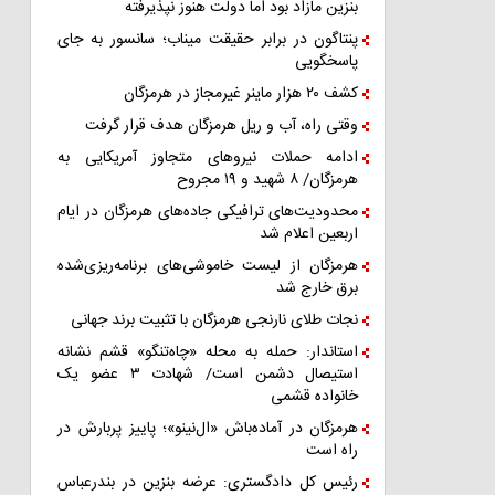
بنزین مازاد بود اما دولت هنوز نپذیرفته
پنتاگون در برابر حقیقت میناب؛ سانسور به جای
پاسخگویی
کشف ۲۰ هزار ماینر غیرمجاز در هرمزگان
وقتی راه، آب و ریل هرمزگان هدف قرار گرفت
ادامه حملات نیروهای متجاوز آمریکایی به
هرمزگان/ ۸ شهید و ۱۹ مجروح
محدودیت‌های ترافیکی جاده‌های هرمزگان در ایام
اربعین اعلام شد
هرمزگان از لیست خاموشی‌های برنامه‌ریزی‌شده
برق خارج شد
نجات طلای نارنجی هرمزگان با تثبیت برند جهانی
استاندار: حمله به محله «چاه‌تنگو» قشم نشانه
استیصال دشمن است/ شهادت ۳ عضو یک
خانواده قشمی
هرمزگان در آماده‌باش «ال‌نینو»؛ پاییز پربارش در
راه است
رئیس کل دادگستری: عرضه بنزین در بندرعباس