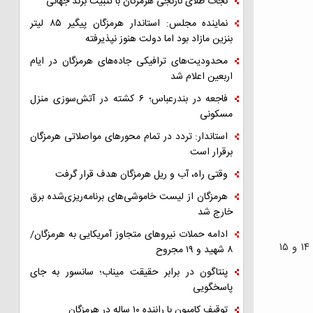
نجات طلای نارنجی هرمزگان با تثبیت برند جهانی
نماینده مجلس: استاندار هرمزگان پیگیر ۸۵ لیتر
بنزین مازاد بود اما دولت هنوز نپذیرفته
محدودیت‌های ترافیکی جاده‌های هرمزگان در ایام
اربعین اعلام شد
فاجعه در بندرعباس؛ ۶ کشته در آتش‌سوزی منزل
مسکونی
استاندار: تردد در تمام محورهای مواصلاتی هرمزگان
برقرار است
وقتی راه، آب و ریل هرمزگان هدف قرار گرفت
هرمزگان از لیست خاموشی‌های برنامه‌ریزی‌شده برق
خارج شد
ادامه حملات نیروهای متجاوز آمریکایی به هرمزگان/
به گزارش روابط عمومی شرکت فولاد هرمزگان، مرحله سوم و چهارم مسابقات لیگ اسلالوم در ۵ ماده در بخش اسلالوم و کایاک کراس آقایان ۱۴ و ۱۵
۸ شهید و ۱۹ مجروح
پنتاگون در برابر حقیقت میناب؛ سانسور به جای
پاسخگویی
توقیف کامیون با راننده ۱۰ ساله در هرمزگان