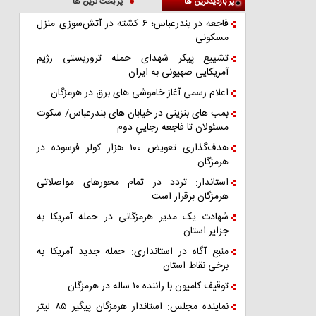
پر بازدیدترین ها
پر بحث ترین ها
فاجعه در بندرعباس؛ ۶ کشته در آتش‌سوزی منزل
مسکونی
تشییع پیکر شهدای حمله تروریستی رژیم
آمریکایی صهیونی به ایران
اعلام رسمی آغاز خاموشی های برق در هرمزگان
بمب های بنزینی در خیابان های بندرعباس/ سکوت
مسئولان تا فاجعه رجاییِ دوم
هدف‌گذاری تعویض ۱۰۰ هزار کولر فرسوده در
هرمزگان
استاندار: تردد در تمام محورهای مواصلاتی
هرمزگان برقرار است
شهادت یک مدیر هرمزگانی در حمله آمریکا به
جزایر استان
منبع آگاه در استانداری: حمله جدید آمریکا به
برخی نقاط استان
توقیف کامیون با راننده ۱۰ ساله در هرمزگان
نماینده مجلس: استاندار هرمزگان پیگیر ۸۵ لیتر