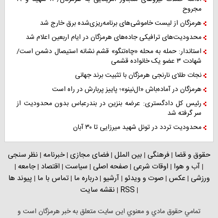
مجروح
هرمزگان از لیست خاموشی‌های برنامه‌ریزی‌شده برق خارج شد
محدودیت‌های ترافیکی جاده‌های هرمزگان در ایام اربعین اعلام شد
استاندار: حمله به محله «چاه‌تنگو» قشم نشانه استیصال دشمن است/
شهادت ۳ عضو یک خانواده قشمی
نجات طلای نارنجی هرمزگان با تثبیت برند جهانی
هرمزگان در آماده‌باش «ال‌نینو»؛ پاییز پربارش در راه است
رئیس کل دادگستری: عرضه بنزین در بندرعباس بدون محدودیت از
سر گرفته شد
محدودیت تردد در تونل شهید میرزایی تا ۳۰ آبان
حقوق و قضا
فرهنگی
بین الملل
فضای مجازی
خبرنامه
نظر سنجی
|
|
|
|
|
آب و هوا
اوقات شرعی
صفحه اصلی
سیاست
اقتصاد
جامعه
|
|
|
|
|
|
|
ورزشی
عکس
صوت و ویدئو
آرشیو
درباره ما
تماس با ما
پیوند ها
|
|
|
|
|
|
RSS
نقشه سایت
|
|
تمامي حقوق مادي و معنوي اين سايت متعلق به خبر هرمزگان است و