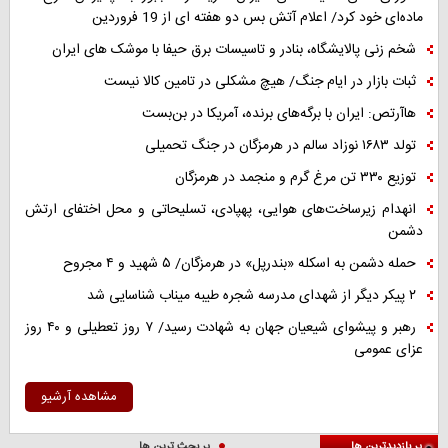
ماده‌ای خود کرد/ اعلام آتش بس دو هفته ای از 19 فروردین
شخم زنی پالایشگاه، بنادر و تاسیسات برق حیفا با موشک های ایران
ثبات بازار در ایام جنگ/ هیچ مشکلی در تامین کالا نیست
هاآرتص: ایران با برگه‌های برنده، آمریکا در بن‌بست
تولد ۱۶۸۳ نوزاد سالم در هرمزگان در جنگ تحمیلی
توزیع ۳۳۰ تن مرغ گرم و منجمد در هرمزگان
انهدام زیرساخت‌های هوایی، پهپادی، تسلیحاتی و محل اختفای ارتش
دشمن
حمله دشمن به اسکله «بندرپل» در هرمزگان/ ۵ شهید و ۴ مجروح
۲ پیکر دیگر از شهدای مدرسه شجره طیبه میناب شناسایی شد
رهبر و پیشوای شیعیان جهان به شهادت رسید/ ۷ روز تعطیلی و ۴۰ روز
عزای عمومی
مشاهده آرشیو
پر بازدیدترین ها
پر بحث ترین ها