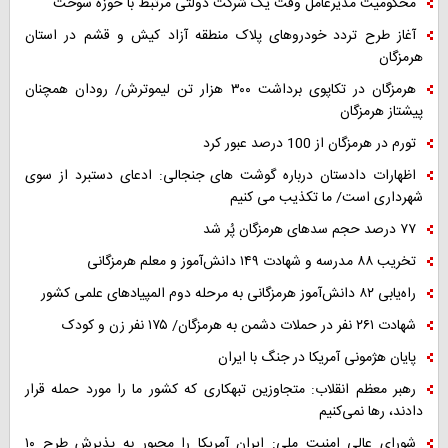
محکومیت مدیرعامل وقت یک شرکت دولتی مرتبط با حوزه سوخت
آغاز طرح تردد خودروهای پلاک منطقه آزاد کیش و قشم در استان
هرمزگان
هرمزگان در تکاپوی برداشت ۳۰۰ هزار تن لیموترش/ رودان همچنان
پیشتاز هرمزگان
تورم در هرمزگان از 100 درصد عبور کرد
اظهارات دادستان درباره گوشت های جنجالی: ادعای دستبرد از سوی
شهرداری است/ ما تکذیب می کنیم
۷۷ درصد حجم سدهای هرمزگان پُر شد
تخریب ۸۸ مدرسه و شهادت ۱۴۹ دانش‌آموز و معلم هرمزگانی
راه‌یابی ۸۲ دانش‌آموز هرمزگانی به مرحله دوم المپیادهای علمی کشور
شهادت ۲۶۱ نفر در حملات دشمن به هرمزگان/ ۱۷۵ نفر زن و کودک
پایان هژمونی آمریکا در جنگ با ایران
رهبر معظم انقلاب: متجاوزین تبهکاری که کشور ما را مورد حمله قرار
دادند، رها نمی‌کنیم
شورای عالی امنیت ملی: ایران آمریکا را مجبور به پذیرش طرح ۱۰