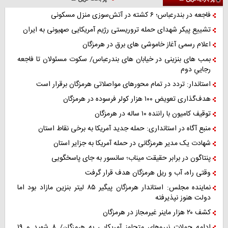
فاجعه در بندرعباس؛ ۶ کشته در آتش‌سوزی منزل مسکونی
تشییع پیکر شهدای حمله تروریستی رژیم آمریکایی صهیونی به ایران
اعلام رسمی آغاز خاموشی های برق در هرمزگان
بمب های بنزینی در خیابان های بندرعباس/ سکوت مسئولان تا فاجعه
رجاییِ دوم
استاندار: تردد در تمام محورهای مواصلاتی هرمزگان برقرار است
هدف‌گذاری تعویض ۱۰۰ هزار کولر فرسوده در هرمزگان
توقیف کامیون با راننده ۱۰ ساله در هرمزگان
منبع آگاه در استانداری: حمله جدید آمریکا به برخی نقاط استان
شهادت یک مدیر هرمزگانی در حمله آمریکا به جزایر استان
پنتاگون در برابر حقیقت میناب؛ سانسور به جای پاسخگویی
وقتی راه، آب و ریل هرمزگان هدف قرار گرفت
نماینده مجلس: استاندار هرمزگان پیگیر ۸۵ لیتر بنزین مازاد بود اما
دولت هنوز نپذیرفته
کشف ۲۰ هزار ماینر غیرمجاز در هرمزگان
ادامه حملات نیروهای متجاوز آمریکایی به هرمزگان/ ۸ شهید و ۱۹