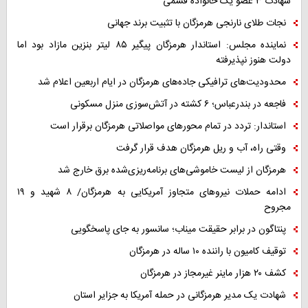
شهادت ۳ عضو یک خانواده قشمی
نجات طلای نارنجی هرمزگان با تثبیت برند جهانی
نماینده مجلس: استاندار هرمزگان پیگیر ۸۵ لیتر بنزین مازاد بود اما
دولت هنوز نپذیرفته
محدودیت‌های ترافیکی جاده‌های هرمزگان در ایام اربعین اعلام شد
فاجعه در بندرعباس؛ ۶ کشته در آتش‌سوزی منزل مسکونی
استاندار: تردد در تمام محورهای مواصلاتی هرمزگان برقرار است
وقتی راه، آب و ریل هرمزگان هدف قرار گرفت
هرمزگان از لیست خاموشی‌های برنامه‌ریزی‌شده برق خارج شد
ادامه حملات نیروهای متجاوز آمریکایی به هرمزگان/ ۸ شهید و ۱۹
مجروح
پنتاگون در برابر حقیقت میناب؛ سانسور به جای پاسخگویی
توقیف کامیون با راننده ۱۰ ساله در هرمزگان
کشف ۲۰ هزار ماینر غیرمجاز در هرمزگان
شهادت یک مدیر هرمزگانی در حمله آمریکا به جزایر استان