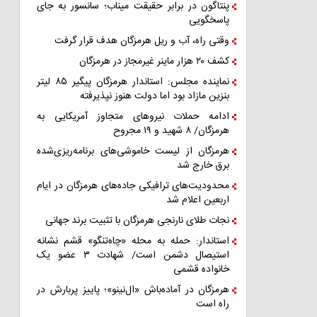
پنتاگون در برابر حقیقت میناب؛ سانسور به جای
پاسخگویی
وقتی راه، آب و ریل هرمزگان هدف قرار گرفت
کشف ۲۰ هزار ماینر غیرمجاز در هرمزگان
نماینده مجلس: استاندار هرمزگان پیگیر ۸۵ لیتر
بنزین مازاد بود اما دولت هنوز نپذیرفته
ادامه حملات نیروهای متجاوز آمریکایی به
هرمزگان/ ۸ شهید و ۱۹ مجروح
هرمزگان از لیست خاموشی‌های برنامه‌ریزی‌شده
برق خارج شد
محدودیت‌های ترافیکی جاده‌های هرمزگان در ایام
اربعین اعلام شد
نجات طلای نارنجی هرمزگان با تثبیت برند جهانی
استاندار: حمله به محله «چاه‌تنگو» قشم نشانه
استیصال دشمن است/ شهادت ۳ عضو یک
خانواده قشمی
هرمزگان در آماده‌باش «ال‌نینو»؛ پاییز پربارش در
راه است