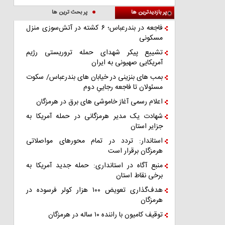
پر بازدیدترین ها
پر بحث ترین ها
فاجعه در بندرعباس؛ ۶ کشته در آتش‌سوزی منزل
مسکونی
تشییع پیکر شهدای حمله تروریستی رژیم
آمریکایی صهیونی به ایران
بمب های بنزینی در خیابان های بندرعباس/ سکوت
مسئولان تا فاجعه رجاییِ دوم
اعلام رسمی آغاز خاموشی های برق در هرمزگان
شهادت یک مدیر هرمزگانی در حمله آمریکا به
جزایر استان
استاندار: تردد در تمام محورهای مواصلاتی
هرمزگان برقرار است
منبع آگاه در استانداری: حمله جدید آمریکا به
برخی نقاط استان
هدف‌گذاری تعویض ۱۰۰ هزار کولر فرسوده در
هرمزگان
توقیف کامیون با راننده ۱۰ ساله در هرمزگان