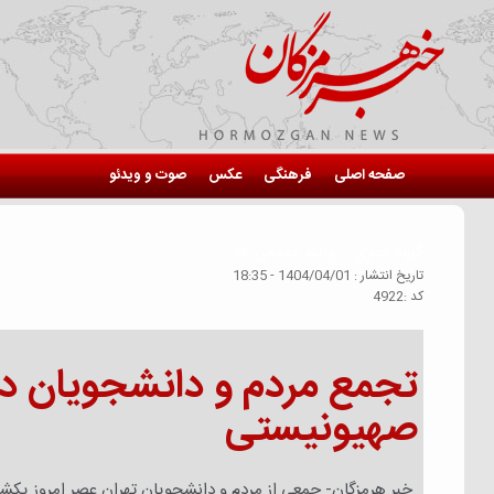
صفحه اصلی
فرهنگی
عکس
صوت و ویدئو
گروه خبري :
روابط عمومی ها
تاريخ انتشار :
1404/04/01 - 18:35
كد :
4922
تجمع مردم و دانشجویان در
صهیونیستی