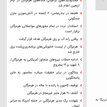
محدودیت‌های ترافیکی جاده‌های هرمزگان در ایام
اربعین اعلام شد
فاجعه در بندرعباس؛ ۶ کشته در آتش‌سوزی منزل
مسکونی
استاندار: تردد در تمام محورهای مواصلاتی هرمزگان
برقرار است
وقتی راه، آب و ریل هرمزگان هدف قرار گرفت
هرمزگان از لیست خاموشی‌های برنامه‌ریزی‌شده برق
خارج شد
ادامه حملات نیروهای متجاوز آمریکایی به هرمزگان/
۸ شهید و ۱۹ مجروح
پنتاگون در برابر حقیقت میناب؛ سانسور به جای
پاسخگویی
توقیف کامیون با راننده ۱۰ ساله در هرمزگان
کشف ۲۰ هزار ماینر غیرمجاز در هرمزگان
کارانه آمریکا به
شهادت یک مدیر هرمزگانی در حمله آمریکا به جزایر
استان