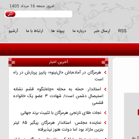
امروز
جمعه 16 مرداد 1405
RSS
ارسال خبر
درباره ما
پیوند ها
ارتباط با ما
آرشیو
آخرین اخبار
هرمزگان در آماده‌باش «ال‌نینو»؛ پاییز پربارش در راه
است
استاندار: حمله به محله «چاه‌تنگو» قشم نشانه
استیصال دشمن است/ شهادت ۳ عضو یک خانواده
قشمی
نجات طلای نارنجی هرمزگان با تثبیت برند جهانی
نماینده مجلس: استاندار هرمزگان پیگیر ۸۵ لیتر
بنزین مازاد بود اما دولت هنوز نپذیرفته
مریکا به