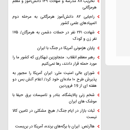
تخریب ۸۸ مدرسه و شهادت ۱۴۹ دانش‌آموز و معلم
هرمزگانی
راه‌یابی ۸۲ دانش‌آموز هرمزگانی به مرحله دوم
المپیادهای علمی کشور
شهادت ۲۶۱ نفر در حملات دشمن به هرمزگان/ ۱۷۵
نفر زن و کودک
پایان هژمونی آمریکا در جنگ با ایران
رهبر معظم انقلاب: متجاوزین تبهکاری که کشور ما را
مورد حمله قرار دادند، رها نمی‌کنیم
شورای عالی امنیت ملی: ایران آمریکا را مجبور به
پذیرش طرح ۱۰ ماده‌ای خود کرد/ اعلام آتش بس دو
هفته ای از 19 فروردین
شخم زنی پالایشگاه، بنادر و تاسیسات برق حیفا با
موشک های ایران
ثبات بازار در ایام جنگ/ هیچ مشکلی در تامین کالا
نیست
هاآرتص: ایران با برگه‌های برنده، آمریکا در بن‌بست