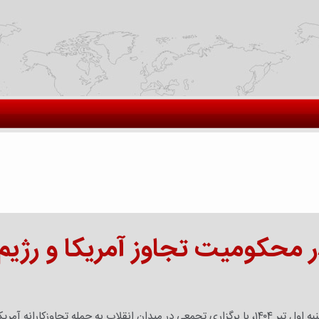
 محکومیت تجاوز آمریکا و رژیم
خبر هرمزگان- جمعی از مردم و دانشجویان تهران عصر امروز یکشنبه اول تیر ۱۴۰۴، با برگزاری تجمعی در میدان انقلاب به حمله تجاوزکارانه آ