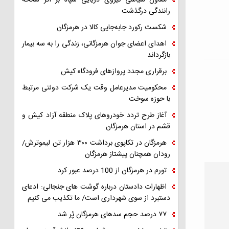
معاون سیاسی نیروی دریایی سپاه بر اثر سانحه
رانندگی درگذشت
شکست رکورد جابه‌جایی کالا در هرمزگان
اهدای اعضای جوان هرمزگانی، زندگی را به سه بیمار
بازگرداند
برقراری مجدد پروازهای فرودگاه کیش
محکومیت مدیرعامل وقت یک شرکت دولتی مرتبط
با حوزه سوخت
آغاز طرح تردد خودروهای پلاک منطقه آزاد کیش و
قشم در استان هرمزگان
هرمزگان در تکاپوی برداشت ۳۰۰ هزار تن لیموترش/
رودان همچنان پیشتاز هرمزگان
تورم در هرمزگان از 100 درصد عبور کرد
اظهارات دادستان درباره گوشت های جنجالی: ادعای
دستبرد از سوی شهرداری است/ ما تکذیب می کنیم
۷۷ درصد حجم سدهای هرمزگان پُر شد