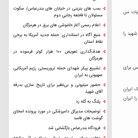
بمب های بنزینی در خیابان های بندرعباس/ سکوت
یات من
مسئولان تا فاجعه رجاییِ دوم
اعلام رسمی آغاز خاموشی های برق در هرمزگان
شهید را
منبع آگاه در استانداری: حمله جدید آمریکا به برخی
نقاط استان
هدف‌گذاری تعویض ۱۰۰ هزار کولر فرسوده در
هرمزگان
فس برای
تشییع پیکر شهدای حمله تروریستی رژیم آمریکایی
صهیونی به ایران
حضور میلیونی و بی‌نظیر برای تاریخ سازی بدرقه
ک ایران
آقای شهید
 ایران
پلنگ به گله زد
توضیحات مدیرکل دامپزشکی در مورد پرونده امحای
گوشت های فاسد
فرودگاه بندرعباس بازگشایی شد