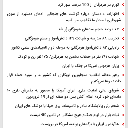
تورم در هرمزگان از 100 درصد عبور کرد
اظهارات دادستان درباره گوشت های جنجالی: ادعای دستبرد از سوی
شهرداری است/ ما تکذیب می کنیم
۷۷ درصد حجم سدهای هرمزگان پُر شد
تخریب ۸۸ مدرسه و شهادت ۱۴۹ دانش‌آموز و معلم هرمزگانی
راه‌یابی ۸۲ دانش‌آموز هرمزگانی به مرحله دوم المپیادهای علمی کشور
شهادت ۲۶۱ نفر در حملات دشمن به هرمزگان/ ۱۷۵ نفر زن و کودک
پایان هژمونی آمریکا در جنگ با ایران
رهبر معظم انقلاب: متجاوزین تبهکاری که کشور ما را مورد حمله قرار
دادند، رها نمی‌کنیم
شورای عالی امنیت ملی: ایران آمریکا را مجبور به پذیرش طرح ۱۰
ماده‌ای خود کرد/ اعلام آتش بس دو هفته ای از 19 فروردین
شخم زنی پالایشگاه، بنادر و تاسیسات برق حیفا با موشک های ایران
ثبات بازار در ایام جنگ/ هیچ مشکلی در تامین کالا نیست
هاآرتص: ایران با برگه‌های برنده، آمریکا در بن‌بست