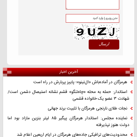
آخرین اخبار
هرمزگان در آماده‌باش «ال‌نینو»؛ پاییز پربارش در راه است
استاندار: حمله به محله «چاه‌تنگو» قشم نشانه استیصال دشمن است/
شهادت ۳ عضو یک خانواده قشمی
نجات طلای نارنجی هرمزگان با تثبیت برند جهانی
نماینده مجلس: استاندار هرمزگان پیگیر ۸۵ لیتر بنزین مازاد بود اما
دولت هنوز نپذیرفته
محدودیت‌های ترافیکی جاده‌های هرمزگان در ایام اربعین اعلام شد