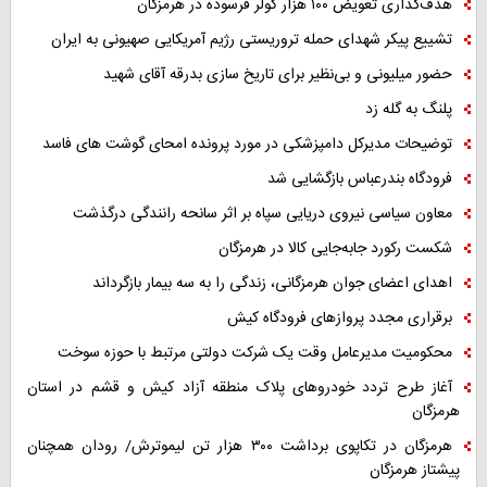
هدف‌گذاری تعویض ۱۰۰ هزار کولر فرسوده در هرمزگان
تشییع پیکر شهدای حمله تروریستی رژیم آمریکایی صهیونی به ایران
حضور میلیونی و بی‌نظیر برای تاریخ سازی بدرقه آقای شهید
پلنگ به گله زد
توضیحات مدیرکل دامپزشکی در مورد پرونده امحای گوشت های فاسد
فرودگاه بندرعباس بازگشایی شد
معاون سیاسی نیروی دریایی سپاه بر اثر سانحه رانندگی درگذشت
شکست رکورد جابه‌جایی کالا در هرمزگان
اهدای اعضای جوان هرمزگانی، زندگی را به سه بیمار بازگرداند
برقراری مجدد پروازهای فرودگاه کیش
محکومیت مدیرعامل وقت یک شرکت دولتی مرتبط با حوزه سوخت
آغاز طرح تردد خودروهای پلاک منطقه آزاد کیش و قشم در استان
هرمزگان
هرمزگان در تکاپوی برداشت ۳۰۰ هزار تن لیموترش/ رودان همچنان
پیشتاز هرمزگان