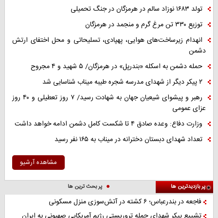
تولد ۱۶۸۳ نوزاد سالم در هرمزگان در جنگ تحمیلی
توزیع ۳۳۰ تن مرغ گرم و منجمد در هرمزگان
انهدام زیرساخت‌های هوایی، پهپادی، تسلیحاتی و محل اختفای ارتش
دشمن
حمله دشمن به اسکله «بندرپل» در هرمزگان/ ۵ شهید و ۴ مجروح
۲ پیکر دیگر از شهدای مدرسه شجره طیبه میناب شناسایی شد
رهبر و پیشوای شیعیان جهان به شهادت رسید/ ۷ روز تعطیلی و ۴۰ روز
عزای عمومی
وزارت دفاع: وعده صادق ۴ تا شکست کامل دشمن ادامه خواهد داشت
تعداد شهدای دبستان دخترانه در میناب به ۱۶۵ نفر رسید
مشاهده آرشیو
پر بازدیدترین ها
پر بحث ترین ها
فاجعه در بندرعباس؛ ۶ کشته در آتش‌سوزی منزل مسکونی
تشییع پیکر شهدای حمله تروریستی رژیم آمریکایی صهیونی به ایران