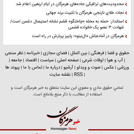
محدودیت‌های ترافیکی جاده‌های هرمزگان در ایام اربعین اعلام شد
نجات طلای نارنجی هرمزگان با تثبیت برند جهانی
استاندار: حمله به محله «چاه‌تنگو» قشم نشانه استیصال دشمن است/
شهادت ۳ عضو یک خانواده قشمی
هرمزگان در آماده‌باش «ال‌نینو»؛ پاییز پربارش در راه است
حقوق و قضا
فرهنگی
بین الملل
فضای مجازی
خبرنامه
نظر سنجی
|
|
|
|
|
آب و هوا
اوقات شرعی
صفحه اصلی
سیاست
اقتصاد
جامعه
|
|
|
|
|
|
|
ورزشی
عکس
صوت و ویدئو
آرشیو
درباره ما
تماس با ما
پیوند ها
|
|
|
|
|
|
RSS
نقشه سایت
|
|
تمامي حقوق مادي و معنوي اين سايت متعلق به خبر هرمزگان است و
استفاده از مطالب، با ذکر منبع بلامانع است.