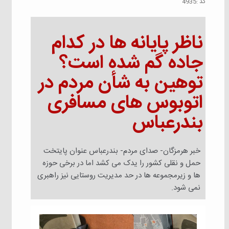
كد :
4935
ناظر پایانه ها در کدام
جاده گم‌ شده است؟
توهین به شأن مردم در
اتوبوس های مسافری
بندرعباس
خبر هرمزگان- صدای مردم- بندرعباس عنوان پایتخت
حمل و نقلی کشور را یدک‌ می کشد اما در برخی حوزه
ها و‌ زیرمجموعه ها در حد مدیریت روستایی نیز راهبری
نمی شود.