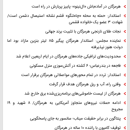
هرمزگان در آماده‌باش «ال‌نینو»؛ پاییز پربارش در راه است
استاندار: حمله به محله «چاه‌تنگو» قشم نشانه استیصال دشمن است/
شهادت ۳ عضو یک خانواده قشمی
نجات طلای نارنجی هرمزگان با تثبیت برند جهانی
نماینده مجلس: استاندار هرمزگان پیگیر ۸۵ لیتر بنزین مازاد بود اما
دولت هنوز نپذیرفته
محدودیت‌های ترافیکی جاده‌های هرمزگان در ایام اربعین اعلام شد
فاجعه در بندرعباس؛ ۶ کشته در آتش‌سوزی منزل مسکونی
استاندار: تردد در تمام محورهای مواصلاتی هرمزگان برقرار است
وقتی راه، آب و ریل هرمزگان هدف قرار گرفت
هرمزگان از لیست خاموشی‌های برنامه‌ریزی‌شده برق خارج شد
ادامه حملات نیروهای متجاوز آمریکایی به هرمزگان/ ۸ شهید و ۱۹
مجروح
پنتاگون در برابر حقیقت میناب؛ سانسور به جای پاسخگویی
توقیف کامیون با راننده ۱۰ ساله در هرمزگان