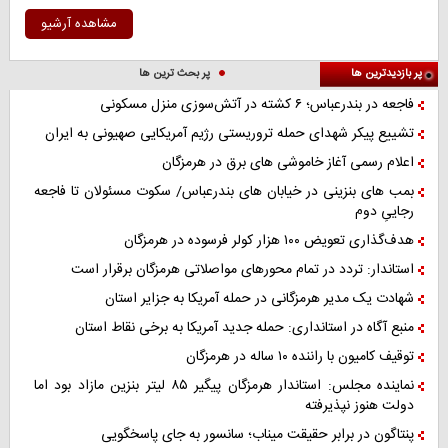
مشاهده آرشیو
پر بازدیدترین ها
پر بحث ترین ها
فاجعه در بندرعباس؛ ۶ کشته در آتش‌سوزی منزل مسکونی
تشییع پیکر شهدای حمله تروریستی رژیم آمریکایی صهیونی به ایران
اعلام رسمی آغاز خاموشی های برق در هرمزگان
بمب های بنزینی در خیابان های بندرعباس/ سکوت مسئولان تا فاجعه
رجاییِ دوم
هدف‌گذاری تعویض ۱۰۰ هزار کولر فرسوده در هرمزگان
استاندار: تردد در تمام محورهای مواصلاتی هرمزگان برقرار است
شهادت یک مدیر هرمزگانی در حمله آمریکا به جزایر استان
منبع آگاه در استانداری: حمله جدید آمریکا به برخی نقاط استان
توقیف کامیون با راننده ۱۰ ساله در هرمزگان
نماینده مجلس: استاندار هرمزگان پیگیر ۸۵ لیتر بنزین مازاد بود اما
دولت هنوز نپذیرفته
پنتاگون در برابر حقیقت میناب؛ سانسور به جای پاسخگویی