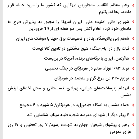
رهبر معظم انقلاب: متجاوزین تبهکاری که کشور ما را مورد حمله قرار
دادند، رها نمی‌کنیم
شورای عالی امنیت ملی: ایران آمریکا را مجبور به پذیرش طرح ۱۰
ماده‌ای خود کرد/ اعلام آتش بس دو هفته ای از 19 فروردین
شخم زنی پالایشگاه، بنادر و تاسیسات برق حیفا با موشک های ایران
ثبات بازار در ایام جنگ/ هیچ مشکلی در تامین کالا نیست
هاآرتص: ایران با برگه‌های برنده، آمریکا در بن‌بست
تولد ۱۶۸۳ نوزاد سالم در هرمزگان در جنگ تحمیلی
توزیع ۳۳۰ تن مرغ گرم و منجمد در هرمزگان
انهدام زیرساخت‌های هوایی، پهپادی، تسلیحاتی و محل اختفای ارتش
دشمن
حمله دشمن به اسکله «بندرپل» در هرمزگان/ ۵ شهید و ۴ مجروح
۲ پیکر دیگر از شهدای مدرسه شجره طیبه میناب شناسایی شد
رهبر و پیشوای شیعیان جهان به شهادت رسید/ ۷ روز تعطیلی و ۴۰ روز
عزای عمومی