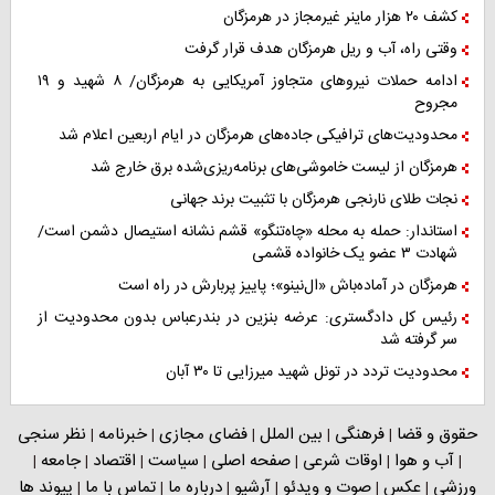
کشف ۲۰ هزار ماینر غیرمجاز در هرمزگان
وقتی راه، آب و ریل هرمزگان هدف قرار گرفت
ادامه حملات نیروهای متجاوز آمریکایی به هرمزگان/ ۸ شهید و ۱۹
مجروح
محدودیت‌های ترافیکی جاده‌های هرمزگان در ایام اربعین اعلام شد
هرمزگان از لیست خاموشی‌های برنامه‌ریزی‌شده برق خارج شد
نجات طلای نارنجی هرمزگان با تثبیت برند جهانی
استاندار: حمله به محله «چاه‌تنگو» قشم نشانه استیصال دشمن است/
شهادت ۳ عضو یک خانواده قشمی
هرمزگان در آماده‌باش «ال‌نینو»؛ پاییز پربارش در راه است
رئیس کل دادگستری: عرضه بنزین در بندرعباس بدون محدودیت از
سر گرفته شد
محدودیت تردد در تونل شهید میرزایی تا ۳۰ آبان
حقوق و قضا
فرهنگی
بین الملل
فضای مجازی
خبرنامه
نظر سنجی
|
|
|
|
|
آب و هوا
اوقات شرعی
صفحه اصلی
سیاست
اقتصاد
جامعه
|
|
|
|
|
|
|
ورزشی
عکس
صوت و ویدئو
آرشیو
درباره ما
تماس با ما
پیوند ها
|
|
|
|
|
|