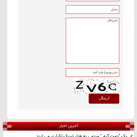
آخرین اخبار
یک "دمت گرم " مردمی به هزار تبریک تکراری می ارزد