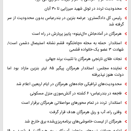
محدودیت تردد در تونل شهید میرزایی تا ۳۰ آبان
رئیس کل دادگستری: عرضه بنزین در بندرعباس بدون محدودیت از سر
گرفته شد
هرمزگان در آماده‌باش «ال‌نینو»؛ پاییز پربارش در راه است
استاندار: حمله به محله «چاه‌تنگو» قشم نشانه استیصال دشمن است/
شهادت ۳ عضو یک خانواده قشمی
نجات طلای نارنجی هرمزگان با تثبیت برند جهانی
نماینده مجلس: استاندار هرمزگان پیگیر ۸۵ لیتر بنزین مازاد بود اما
دولت هنوز نپذیرفته
محدودیت‌های ترافیکی جاده‌های هرمزگان در ایام اربعین اعلام شد
فاجعه در بندرعباس؛ ۶ کشته در آتش‌سوزی منزل مسکونی
استاندار: تردد در تمام محورهای مواصلاتی هرمزگان برقرار است
وقتی راه، آب و ریل هرمزگان هدف قرار گرفت
هرمزگان از لیست خاموشی‌های برنامه‌ریزی‌شده برق خارج شد