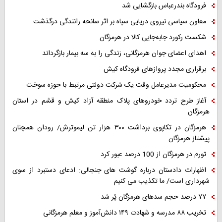
فرودگاه بندرعباس بازگشایی شد
معاون سیاسی نیروی دریایی سپاه بر اثر سانحه رانندگی درگذشت
شکست رکورد جابه‌جایی کالا در هرمزگان
اهدای اعضای جوان هرمزگانی، زندگی را به سه بیمار بازگرداند
برقراری مجدد پروازهای فرودگاه کیش
محکومیت مدیرعامل وقت یک شرکت دولتی مرتبط با حوزه سوخت
آغاز طرح تردد خودروهای پلاک منطقه آزاد کیش و قشم در استان
هرمزگان
هرمزگان در تکاپوی برداشت ۳۰۰ هزار تن لیموترش/ رودان همچنان
پیشتاز هرمزگان
تورم در هرمزگان از 100 درصد عبور کرد
اظهارات دادستان درباره گوشت های جنجالی: ادعای دستبرد از سوی
شهرداری است/ ما تکذیب می کنیم
۷۷ درصد حجم سدهای هرمزگان پُر شد
تخریب ۸۸ مدرسه و شهادت ۱۴۹ دانش‌آموز و معلم هرمزگانی