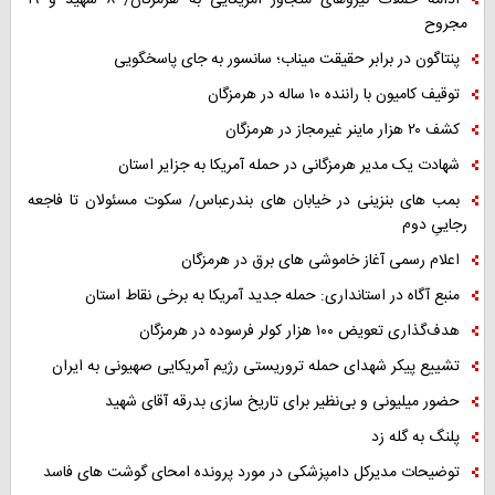
ادامه حملات نیروهای متجاوز آمریکایی به هرمزگان/ ۸ شهید و ۱۹
مجروح
پنتاگون در برابر حقیقت میناب؛ سانسور به جای پاسخگویی
توقیف کامیون با راننده ۱۰ ساله در هرمزگان
کشف ۲۰ هزار ماینر غیرمجاز در هرمزگان
شهادت یک مدیر هرمزگانی در حمله آمریکا به جزایر استان
بمب های بنزینی در خیابان های بندرعباس/ سکوت مسئولان تا فاجعه
رجاییِ دوم
اعلام رسمی آغاز خاموشی های برق در هرمزگان
منبع آگاه در استانداری: حمله جدید آمریکا به برخی نقاط استان
هدف‌گذاری تعویض ۱۰۰ هزار کولر فرسوده در هرمزگان
تشییع پیکر شهدای حمله تروریستی رژیم آمریکایی صهیونی به ایران
حضور میلیونی و بی‌نظیر برای تاریخ سازی بدرقه آقای شهید
پلنگ به گله زد
توضیحات مدیرکل دامپزشکی در مورد پرونده امحای گوشت های فاسد