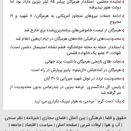
نماینده مجلس: استاندار هرمزگان پیگیر ۸۵ لیتر بنزین مازاد بود اما
دولت هنوز نپذیرفته
ادامه حملات نیروهای متجاوز آمریکایی به هرمزگان/ ۸ شهید و ۱۹
مجروح
هرمزگان از لیست خاموشی‌های برنامه‌ریزی‌شده برق خارج شد
محدودیت‌های ترافیکی جاده‌های هرمزگان در ایام اربعین اعلام شد
استاندار: حمله به محله «چاه‌تنگو» قشم نشانه استیصال دشمن است/
شهادت ۳ عضو یک خانواده قشمی
نجات طلای نارنجی هرمزگان با تثبیت برند جهانی
هرمزگان در آماده‌باش «ال‌نینو»؛ پاییز پربارش در راه است
محدودیت تردد در تونل شهید میرزایی تا ۳۰ آبان
رئیس کل دادگستری: عرضه بنزین در بندرعباس بدون محدودیت از
سر گرفته شد
یک "دمت گرم " مردمی به هزار تبریک تکراری می ارزد
حقوق و قضا
فرهنگی
بین الملل
فضای مجازی
خبرنامه
نظر سنجی
|
|
|
|
|
آب و هوا
اوقات شرعی
صفحه اصلی
سیاست
اقتصاد
جامعه
|
|
|
|
|
|
|