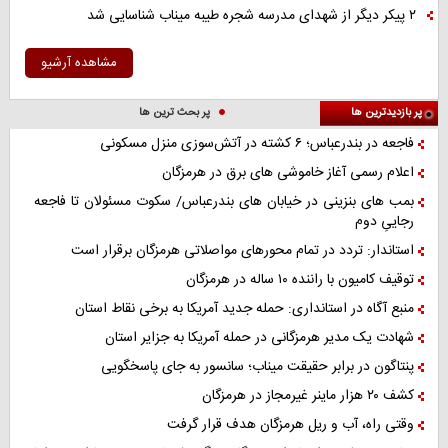
۲ پیکر دیگر از شهدای مدرسه شجره طیبه میناب شناسایی شد
مشاهده آرشیو
پر بازدیدترین ها
پر بحث ترین ها
فاجعه در بندرعباس؛ ۶ کشته در آتش‌سوزی منزل مسکونی
اعلام رسمی آغاز خاموشی های برق در هرمزگان
بمب های بنزینی در خیابان های بندرعباس/ سکوت مسئولان تا فاجعه
رجاییِ دوم
استاندار: تردد در تمام محورهای مواصلاتی هرمزگان برقرار است
توقیف کامیون با راننده ۱۰ ساله در هرمزگان
منبع آگاه در استانداری: حمله جدید آمریکا به برخی نقاط استان
شهادت یک مدیر هرمزگانی در حمله آمریکا به جزایر استان
پنتاگون در برابر حقیقت میناب؛ سانسور به جای پاسخگویی
کشف ۲۰ هزار ماینر غیرمجاز در هرمزگان
وقتی راه، آب و ریل هرمزگان هدف قرار گرفت