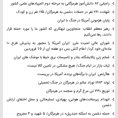
راه‌یابی ۸۲ دانش‌آموز هرمزگانی به مرحله دوم المپیادهای علمی کشور
شهادت ۲۶۱ نفر در حملات دشمن به هرمزگان/ ۱۷۵ نفر زن و کودک
پایان هژمونی آمریکا در جنگ با ایران
رهبر معظم انقلاب: متجاوزین تبهکاری که کشور ما را مورد حمله قرار
دادند، رها نمی‌کنیم
شورای عالی امنیت ملی: ایران آمریکا را مجبور به پذیرش طرح ۱۰
ماده‌ای خود کرد/ اعلام آتش بس دو هفته ای از 19 فروردین
شخم زنی پالایشگاه، بنادر و تاسیسات برق حیفا با موشک های ایران
ثبات بازار در ایام جنگ/ هیچ مشکلی در تامین کالا نیست
هاآرتص: ایران با برگه‌های برنده، آمریکا در بن‌بست
تولد ۱۶۸۳ نوزاد سالم در هرمزگان در جنگ تحمیلی
توزیع ۳۳۰ تن مرغ گرم و منجمد در هرمزگان
انهدام زیرساخت‌های هوایی، پهپادی، تسلیحاتی و محل اختفای ارتش
دشمن
حمله دشمن به اسکله «بندرپل» در هرمزگان/ ۵ شهید و ۴ مجروح