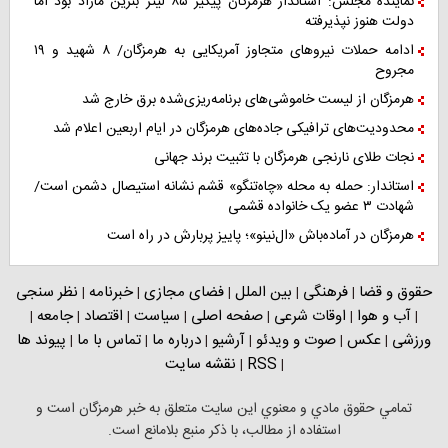
نماینده مجلس: استاندار هرمزگان پیگیر ۸۵ لیتر بنزین مازاد بود اما
دولت هنوز نپذیرفته
ادامه حملات نیروهای متجاوز آمریکایی به هرمزگان/ ۸ شهید و ۱۹
مجروح
هرمزگان از لیست خاموشی‌های برنامه‌ریزی‌شده برق خارج شد
محدودیت‌های ترافیکی جاده‌های هرمزگان در ایام اربعین اعلام شد
نجات طلای نارنجی هرمزگان با تثبیت برند جهانی
استاندار: حمله به محله «چاه‌تنگو» قشم نشانه استیصال دشمن است/
شهادت ۳ عضو یک خانواده قشمی
هرمزگان در آماده‌باش «ال‌نینو»؛ پاییز پربارش در راه است
حقوق و قضا
فرهنگی
بین الملل
فضای مجازی
خبرنامه
نظر سنجی
|
|
|
|
|
آب و هوا
اوقات شرعی
صفحه اصلی
سیاست
اقتصاد
جامعه
|
|
|
|
|
|
|
ورزشی
عکس
صوت و ویدئو
آرشیو
درباره ما
تماس با ما
پیوند ها
|
|
|
|
|
|
RSS
نقشه سایت
|
|
تمامي حقوق مادي و معنوي اين سايت متعلق به خبر هرمزگان است و
استفاده از مطالب، با ذکر منبع بلامانع است.