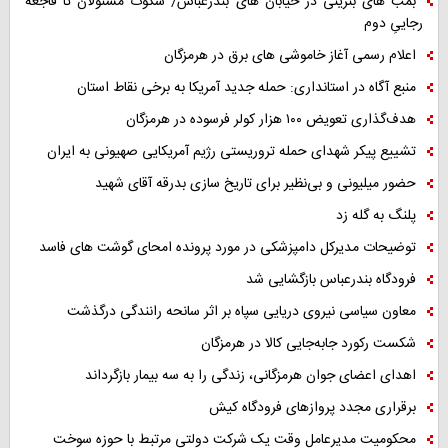
بمب های بنزینی در خیابان های بندرعباس/ سکوت مسئولان تا فاجعه
رجاییِ دوم
اعلام رسمی آغاز خاموشی های برق در هرمزگان
منبع آگاه در استانداری: حمله جدید آمریکا به برخی نقاط استان
هدف‌گذاری تعویض ۱۰۰ هزار کولر فرسوده در هرمزگان
تشییع پیکر شهدای حمله تروریستی رژیم آمریکایی صهیونی به ایران
حضور میلیونی و بی‌نظیر برای تاریخ سازی بدرقه آقای شهید
پلنگ به گله زد
توضیحات مدیرکل دامپزشکی در مورد پرونده امحای گوشت های فاسد
فرودگاه بندرعباس بازگشایی شد
معاون سیاسی نیروی دریایی سپاه بر اثر سانحه رانندگی درگذشت
شکست رکورد جابه‌جایی کالا در هرمزگان
اهدای اعضای جوان هرمزگانی، زندگی را به سه بیمار بازگرداند
برقراری مجدد پروازهای فرودگاه کیش
محکومیت مدیرعامل وقت یک شرکت دولتی مرتبط با حوزه سوخت