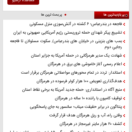
مشاهده آرشیو
پر بازدیدترین ها
پر بحث ترین ها
فاجعه در بندرعباس؛ ۶ کشته در آتش‌سوزی منزل مسکونی
تشییع پیکر شهدای حمله تروریستی رژیم آمریکایی صهیونی به ایران
بمب های بنزینی در خیابان های بندرعباس/ سکوت مسئولان تا فاجعه
رجاییِ دوم
شهادت یک مدیر هرمزگانی در حمله آمریکا به جزایر استان
اعلام رسمی آغاز خاموشی های برق در هرمزگان
استاندار: تردد در تمام محورهای مواصلاتی هرمزگان برقرار است
هدف‌گذاری تعویض ۱۰۰ هزار کولر فرسوده در هرمزگان
منبع آگاه در استانداری: حمله جدید آمریکا به برخی نقاط استان
توقیف کامیون با راننده ۱۰ ساله در هرمزگان
پنتاگون در برابر حقیقت میناب؛ سانسور به جای پاسخگویی
وقتی راه، آب و ریل هرمزگان هدف قرار گرفت
کشف ۲۰ هزار ماینر غیرمجاز در هرمزگان