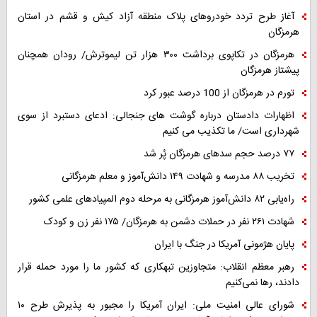
آغاز طرح تردد خودروهای پلاک منطقه آزاد کیش و قشم در استان
هرمزگان
هرمزگان در تکاپوی برداشت ۳۰۰ هزار تن لیموترش/ رودان همچنان
پیشتاز هرمزگان
تورم در هرمزگان از 100 درصد عبور کرد
اظهارات دادستان درباره گوشت های جنجالی: ادعای دستبرد از سوی
شهرداری است/ ما تکذیب می کنیم
۷۷ درصد حجم سدهای هرمزگان پُر شد
تخریب ۸۸ مدرسه و شهادت ۱۴۹ دانش‌آموز و معلم هرمزگانی
راه‌یابی ۸۲ دانش‌آموز هرمزگانی به مرحله دوم المپیادهای علمی کشور
شهادت ۲۶۱ نفر در حملات دشمن به هرمزگان/ ۱۷۵ نفر زن و کودک
پایان هژمونی آمریکا در جنگ با ایران
رهبر معظم انقلاب: متجاوزین تبهکاری که کشور ما را مورد حمله قرار
دادند، رها نمی‌کنیم
شورای عالی امنیت ملی: ایران آمریکا را مجبور به پذیرش طرح ۱۰