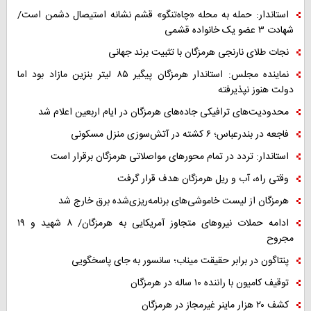
استاندار: حمله به محله «چاه‌تنگو» قشم نشانه استیصال دشمن است/
شهادت ۳ عضو یک خانواده قشمی
نجات طلای نارنجی هرمزگان با تثبیت برند جهانی
نماینده مجلس: استاندار هرمزگان پیگیر ۸۵ لیتر بنزین مازاد بود اما
دولت هنوز نپذیرفته
محدودیت‌های ترافیکی جاده‌های هرمزگان در ایام اربعین اعلام شد
فاجعه در بندرعباس؛ ۶ کشته در آتش‌سوزی منزل مسکونی
استاندار: تردد در تمام محورهای مواصلاتی هرمزگان برقرار است
وقتی راه، آب و ریل هرمزگان هدف قرار گرفت
هرمزگان از لیست خاموشی‌های برنامه‌ریزی‌شده برق خارج شد
ادامه حملات نیروهای متجاوز آمریکایی به هرمزگان/ ۸ شهید و ۱۹
مجروح
پنتاگون در برابر حقیقت میناب؛ سانسور به جای پاسخگویی
توقیف کامیون با راننده ۱۰ ساله در هرمزگان
کشف ۲۰ هزار ماینر غیرمجاز در هرمزگان