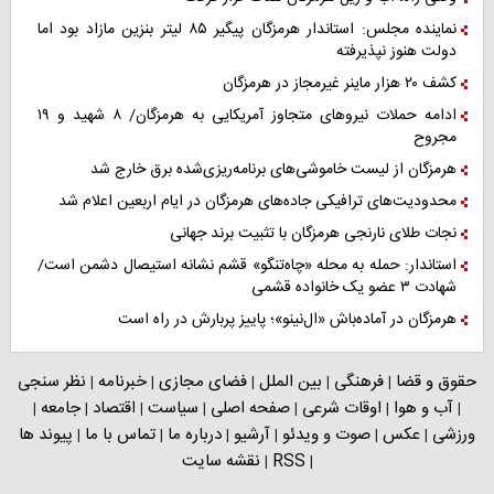
نماینده مجلس: استاندار هرمزگان پیگیر ۸۵ لیتر بنزین مازاد بود اما
دولت هنوز نپذیرفته
کشف ۲۰ هزار ماینر غیرمجاز در هرمزگان
ادامه حملات نیروهای متجاوز آمریکایی به هرمزگان/ ۸ شهید و ۱۹
مجروح
هرمزگان از لیست خاموشی‌های برنامه‌ریزی‌شده برق خارج شد
محدودیت‌های ترافیکی جاده‌های هرمزگان در ایام اربعین اعلام شد
نجات طلای نارنجی هرمزگان با تثبیت برند جهانی
استاندار: حمله به محله «چاه‌تنگو» قشم نشانه استیصال دشمن است/
شهادت ۳ عضو یک خانواده قشمی
هرمزگان در آماده‌باش «ال‌نینو»؛ پاییز پربارش در راه است
حقوق و قضا
فرهنگی
بین الملل
فضای مجازی
خبرنامه
نظر سنجی
|
|
|
|
|
آب و هوا
اوقات شرعی
صفحه اصلی
سیاست
اقتصاد
جامعه
|
|
|
|
|
|
|
ورزشی
عکس
صوت و ویدئو
آرشیو
درباره ما
تماس با ما
پیوند ها
|
|
|
|
|
|
RSS
نقشه سایت
|
|