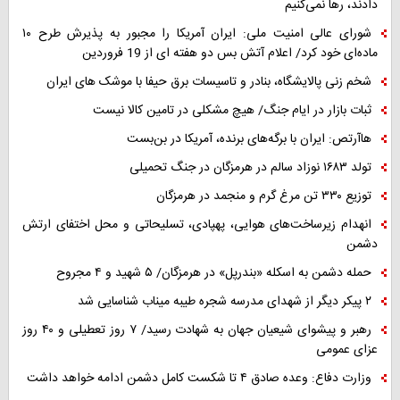
دادند، رها نمی‌کنیم
شورای عالی امنیت ملی: ایران آمریکا را مجبور به پذیرش طرح ۱۰
ماده‌ای خود کرد/ اعلام آتش بس دو هفته ای از 19 فروردین
شخم زنی پالایشگاه، بنادر و تاسیسات برق حیفا با موشک های ایران
ثبات بازار در ایام جنگ/ هیچ مشکلی در تامین کالا نیست
هاآرتص: ایران با برگه‌های برنده، آمریکا در بن‌بست
تولد ۱۶۸۳ نوزاد سالم در هرمزگان در جنگ تحمیلی
توزیع ۳۳۰ تن مرغ گرم و منجمد در هرمزگان
انهدام زیرساخت‌های هوایی، پهپادی، تسلیحاتی و محل اختفای ارتش
دشمن
حمله دشمن به اسکله «بندرپل» در هرمزگان/ ۵ شهید و ۴ مجروح
۲ پیکر دیگر از شهدای مدرسه شجره طیبه میناب شناسایی شد
رهبر و پیشوای شیعیان جهان به شهادت رسید/ ۷ روز تعطیلی و ۴۰ روز
عزای عمومی
وزارت دفاع: وعده صادق ۴ تا شکست کامل دشمن ادامه خواهد داشت