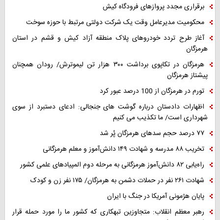
برقراری مجدد پروازهای فرودگاه کیش
محکومیت مدیرعامل وقت یک شرکت دولتی مرتبط با حوزه سوخت
آغاز طرح تردد خودروهای پلاک منطقه آزاد کیش و قشم در استان
هرمزگان
هرمزگان در تکاپوی برداشت ۳۰۰ هزار تن لیموترش/ رودان همچنان
پیشتاز هرمزگان
تورم در هرمزگان از 100 درصد عبور کرد
اظهارات دادستان درباره گوشت های جنجالی: ادعای دستبرد از سوی
شهرداری است/ ما تکذیب می کنیم
۷۷ درصد حجم سدهای هرمزگان پُر شد
تخریب ۸۸ مدرسه و شهادت ۱۴۹ دانش‌آموز و معلم هرمزگانی
راه‌یابی ۸۲ دانش‌آموز هرمزگانی به مرحله دوم المپیادهای علمی کشور
شهادت ۲۶۱ نفر در حملات دشمن به هرمزگان/ ۱۷۵ نفر زن و کودک
پایان هژمونی آمریکا در جنگ با ایران
رهبر معظم انقلاب: متجاوزین تبهکاری که کشور ما را مورد حمله قرار