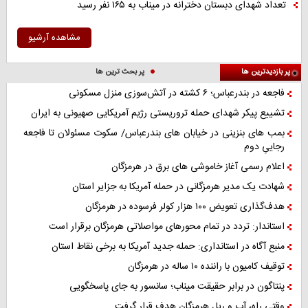
تعداد شهدای دبستان دخترانه در میناب به ۱۶۵ نفر رسید
مشاهده آرشیو
پر بازدیدترین ها
پر بحث ترین ها
فاجعه در بندرعباس؛ ۶ کشته در آتش‌سوزی منزل مسکونی
تشییع پیکر شهدای حمله تروریستی رژیم آمریکایی صهیونی به ایران
بمب های بنزینی در خیابان های بندرعباس/ سکوت مسئولان تا فاجعه
رجاییِ دوم
اعلام رسمی آغاز خاموشی های برق در هرمزگان
شهادت یک مدیر هرمزگانی در حمله آمریکا به جزایر استان
هدف‌گذاری تعویض ۱۰۰ هزار کولر فرسوده در هرمزگان
استاندار: تردد در تمام محورهای مواصلاتی هرمزگان برقرار است
منبع آگاه در استانداری: حمله جدید آمریکا به برخی نقاط استان
توقیف کامیون با راننده ۱۰ ساله در هرمزگان
پنتاگون در برابر حقیقت میناب؛ سانسور به جای پاسخگویی
وقتی راه، آب و ریل هرمزگان هدف قرار گرفت