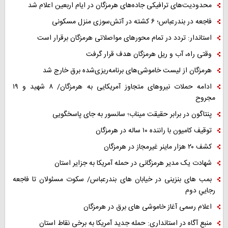
محدودیت‌های ترافیکی جاده‌های هرمزگان در ایام اربعین اعلام شد
فاجعه در بندرعباس؛ ۶ کشته در آتش‌سوزی منزل مسکونی
استاندار: تردد در تمام محورهای مواصلاتی هرمزگان برقرار است
وقتی راه، آب و ریل هرمزگان هدف قرار گرفت
هرمزگان از لیست خاموشی‌های برنامه‌ریزی‌شده برق خارج شد
ادامه حملات نیروهای متجاوز آمریکایی به هرمزگان/ ۸ شهید و ۱۹
مجروح
پنتاگون در برابر حقیقت میناب؛ سانسور به جای پاسخگویی
توقیف کامیون با راننده ۱۰ ساله در هرمزگان
کشف ۲۰ هزار ماینر غیرمجاز در هرمزگان
شهادت یک مدیر هرمزگانی در حمله آمریکا به جزایر استان
بمب های بنزینی در خیابان های بندرعباس/ سکوت مسئولان تا فاجعه
رجاییِ دوم
اعلام رسمی آغاز خاموشی های برق در هرمزگان
منبع آگاه در استانداری: حمله جدید آمریکا به برخی نقاط استان