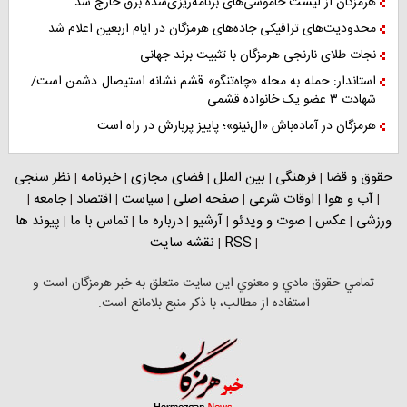
هرمزگان از لیست خاموشی‌های برنامه‌ریزی‌شده برق خارج شد
محدودیت‌های ترافیکی جاده‌های هرمزگان در ایام اربعین اعلام شد
نجات طلای نارنجی هرمزگان با تثبیت برند جهانی
استاندار: حمله به محله «چاه‌تنگو» قشم نشانه استیصال دشمن است/
شهادت ۳ عضو یک خانواده قشمی
هرمزگان در آماده‌باش «ال‌نینو»؛ پاییز پربارش در راه است
حقوق و قضا
فرهنگی
بین الملل
فضای مجازی
خبرنامه
نظر سنجی
|
|
|
|
|
آب و هوا
اوقات شرعی
صفحه اصلی
سیاست
اقتصاد
جامعه
|
|
|
|
|
|
|
ورزشی
عکس
صوت و ویدئو
آرشیو
درباره ما
تماس با ما
پیوند ها
|
|
|
|
|
|
RSS
نقشه سایت
|
|
تمامي حقوق مادي و معنوي اين سايت متعلق به خبر هرمزگان است و
استفاده از مطالب، با ذکر منبع بلامانع است.