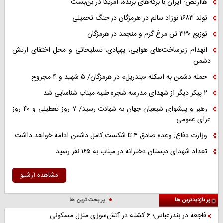
هاآرتص: ایران با برگه‌های برنده، آمریکا در بن‌بست
تولد ۱۶۸۳ نوزاد سالم در هرمزگان در جنگ تحمیلی
توزیع ۳۳۰ تن مرغ گرم و منجمد در هرمزگان
انهدام زیرساخت‌های هوایی، پهپادی، تسلیحاتی و محل اختفای ارتش
دشمن
حمله دشمن به اسکله «بندرپل» در هرمزگان/ ۵ شهید و ۴ مجروح
۲ پیکر دیگر از شهدای مدرسه شجره طیبه میناب شناسایی شد
رهبر و پیشوای شیعیان جهان به شهادت رسید/ ۷ روز تعطیلی و ۴۰ روز
عزای عمومی
وزارت دفاع: وعده صادق ۴ تا شکست کامل دشمن ادامه خواهد داشت
تعداد شهدای دبستان دخترانه در میناب به ۱۶۵ نفر رسید
مشاهده آرشیو
پر بازدیدترین ها
پر بحث ترین ها
فاجعه در بندرعباس؛ ۶ کشته در آتش‌سوزی منزل مسکونی