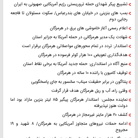
تشییع پیکر شهدای حمله تروریستی رژیم آمریکایی صهیونی به ایران
بمب های بنزینی در خیابان های بندرعباس/ سکوت مسئولان تا فاجعه
رجاییِ دوم
اعلام رسمی آغاز خاموشی های برق در هرمزگان
شهادت یک مدیر هرمزگانی در حمله آمریکا به جزایر استان
استاندار: تردد در تمام محورهای مواصلاتی هرمزگان برقرار است
هدف‌گذاری تعویض ۱۰۰ هزار کولر فرسوده در هرمزگان
منبع آگاه در استانداری: حمله جدید آمریکا به برخی نقاط استان
توقیف کامیون با راننده ۱۰ ساله در هرمزگان
پنتاگون در برابر حقیقت میناب؛ سانسور به جای پاسخگویی
وقتی راه، آب و ریل هرمزگان هدف قرار گرفت
نماینده مجلس: استاندار هرمزگان پیگیر ۸۵ لیتر بنزین مازاد بود اما
دولت هنوز نپذیرفته
کشف ۲۰ هزار ماینر غیرمجاز در هرمزگان
ادامه حملات نیروهای متجاوز آمریکایی به هرمزگان/ ۸ شهید و ۱۹
مجروح