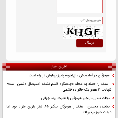
آخرین اخبار
هرمزگان در آماده‌باش «ال‌نینو»؛ پاییز پربارش در راه است
استاندار: حمله به محله «چاه‌تنگو» قشم نشانه استیصال دشمن است/
شهادت ۳ عضو یک خانواده قشمی
نجات طلای نارنجی هرمزگان با تثبیت برند جهانی
نماینده مجلس: استاندار هرمزگان پیگیر ۸۵ لیتر بنزین مازاد بود اما
دولت هنوز نپذیرفته