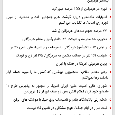
پیشتاز هرمزگان
تورم در هرمزگان از 100 درصد عبور کرد
اظهارات دادستان درباره گوشت های جنجالی: ادعای دستبرد از سوی
شهرداری است/ ما تکذیب می کنیم
۷۷ درصد حجم سدهای هرمزگان پُر شد
تخریب ۸۸ مدرسه و شهادت ۱۴۹ دانش‌آموز و معلم هرمزگانی
راه‌یابی ۸۲ دانش‌آموز هرمزگانی به مرحله دوم المپیادهای علمی کشور
شهادت ۲۶۱ نفر در حملات دشمن به هرمزگان/ ۱۷۵ نفر زن و کودک
پایان هژمونی آمریکا در جنگ با ایران
رهبر معظم انقلاب: متجاوزین تبهکاری که کشور ما را مورد حمله قرار
دادند، رها نمی‌کنیم
شورای عالی امنیت ملی: ایران آمریکا را مجبور به پذیرش طرح ۱۰
ماده‌ای خود کرد/ اعلام آتش بس دو هفته ای از 19 فروردین
شخم زنی پالایشگاه، بنادر و تاسیسات برق حیفا با موشک های ایران
ثبات بازار در ایام جنگ/ هیچ مشکلی در تامین کالا نیست