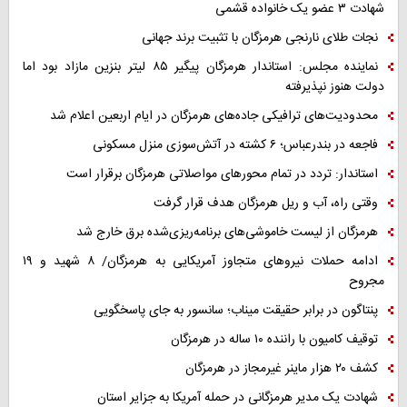
شهادت ۳ عضو یک خانواده قشمی
نجات طلای نارنجی هرمزگان با تثبیت برند جهانی
نماینده مجلس: استاندار هرمزگان پیگیر ۸۵ لیتر بنزین مازاد بود اما
دولت هنوز نپذیرفته
محدودیت‌های ترافیکی جاده‌های هرمزگان در ایام اربعین اعلام شد
فاجعه در بندرعباس؛ ۶ کشته در آتش‌سوزی منزل مسکونی
استاندار: تردد در تمام محورهای مواصلاتی هرمزگان برقرار است
وقتی راه، آب و ریل هرمزگان هدف قرار گرفت
هرمزگان از لیست خاموشی‌های برنامه‌ریزی‌شده برق خارج شد
ادامه حملات نیروهای متجاوز آمریکایی به هرمزگان/ ۸ شهید و ۱۹
مجروح
پنتاگون در برابر حقیقت میناب؛ سانسور به جای پاسخگویی
توقیف کامیون با راننده ۱۰ ساله در هرمزگان
کشف ۲۰ هزار ماینر غیرمجاز در هرمزگان
شهادت یک مدیر هرمزگانی در حمله آمریکا به جزایر استان