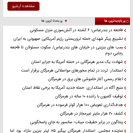
مشاهده آرشیو
پر بازدیدترین ها
پر بحث ترین ها
فاجعه در بندرعباس؛ ۶ کشته در آتش‌سوزی منزل مسکونی
تشییع پیکر شهدای حمله تروریستی رژیم آمریکایی صهیونی به ایران
بمب های بنزینی در خیابان های بندرعباس/ سکوت مسئولان تا فاجعه
رجاییِ دوم
شهادت یک مدیر هرمزگانی در حمله آمریکا به جزایر استان
استاندار: تردد در تمام محورهای مواصلاتی هرمزگان برقرار است
اعلام رسمی آغاز خاموشی های برق در هرمزگان
منبع آگاه در استانداری: حمله جدید آمریکا به برخی نقاط استان
توقیف کامیون با راننده ۱۰ ساله در هرمزگان
هدف‌گذاری تعویض ۱۰۰ هزار کولر فرسوده در هرمزگان
کشف ۲۰ هزار ماینر غیرمجاز در هرمزگان
پنتاگون در برابر حقیقت میناب؛ سانسور به جای پاسخگویی
نماینده مجلس: استاندار هرمزگان پیگیر ۸۵ لیتر بنزین مازاد بود اما