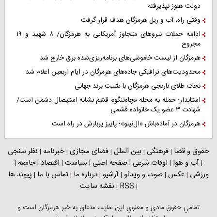
دولت هنوز نپذیرفته
وقتی راه، آب و ریل هرمزگان هدف قرار گرفت
ادامه حملات نیروهای متجاوز آمریکایی به هرمزگان/ ۸ شهید و ۱۹
مجروح
هرمزگان از لیست خاموشی‌های برنامه‌ریزی‌شده برق خارج شد
محدودیت‌های ترافیکی جاده‌های هرمزگان در ایام اربعین اعلام شد
نجات طلای نارنجی هرمزگان با تثبیت برند جهانی
استاندار: حمله به محله «چاه‌تنگو» قشم نشانه استیصال دشمن است/
شهادت ۳ عضو یک خانواده قشمی
هرمزگان در آماده‌باش «ال‌نینو»؛ پاییز پربارش در راه است
حقوق و قضا
فرهنگی
بین الملل
فضای مجازی
خبرنامه
نظر سنجی
|
|
|
|
|
آب و هوا
اوقات شرعی
صفحه اصلی
سیاست
اقتصاد
جامعه
|
|
|
|
|
|
|
ورزشی
عکس
صوت و ویدئو
آرشیو
درباره ما
تماس با ما
پیوند ها
|
|
|
|
|
|
RSS
نقشه سایت
|
|
تمامي حقوق مادي و معنوي اين سايت متعلق به خبر هرمزگان است و