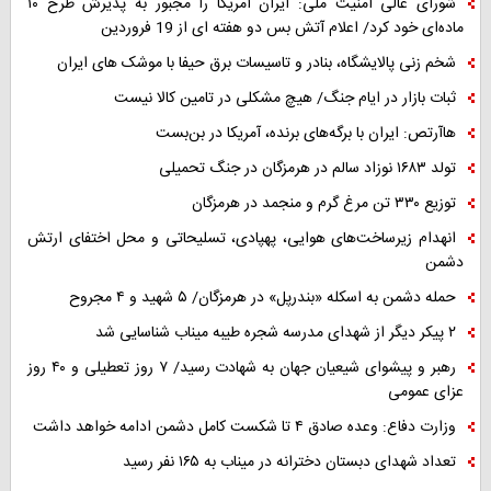
شورای عالی امنیت ملی: ایران آمریکا را مجبور به پذیرش طرح ۱۰
ماده‌ای خود کرد/ اعلام آتش بس دو هفته ای از 19 فروردین
شخم زنی پالایشگاه، بنادر و تاسیسات برق حیفا با موشک های ایران
ثبات بازار در ایام جنگ/ هیچ مشکلی در تامین کالا نیست
هاآرتص: ایران با برگه‌های برنده، آمریکا در بن‌بست
تولد ۱۶۸۳ نوزاد سالم در هرمزگان در جنگ تحمیلی
توزیع ۳۳۰ تن مرغ گرم و منجمد در هرمزگان
انهدام زیرساخت‌های هوایی، پهپادی، تسلیحاتی و محل اختفای ارتش
دشمن
حمله دشمن به اسکله «بندرپل» در هرمزگان/ ۵ شهید و ۴ مجروح
۲ پیکر دیگر از شهدای مدرسه شجره طیبه میناب شناسایی شد
رهبر و پیشوای شیعیان جهان به شهادت رسید/ ۷ روز تعطیلی و ۴۰ روز
عزای عمومی
وزارت دفاع: وعده صادق ۴ تا شکست کامل دشمن ادامه خواهد داشت
تعداد شهدای دبستان دخترانه در میناب به ۱۶۵ نفر رسید