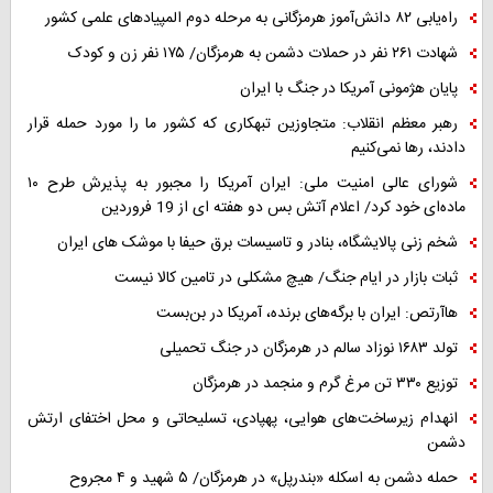
راه‌یابی ۸۲ دانش‌آموز هرمزگانی به مرحله دوم المپیادهای علمی کشور
شهادت ۲۶۱ نفر در حملات دشمن به هرمزگان/ ۱۷۵ نفر زن و کودک
پایان هژمونی آمریکا در جنگ با ایران
رهبر معظم انقلاب: متجاوزین تبهکاری که کشور ما را مورد حمله قرار
دادند، رها نمی‌کنیم
شورای عالی امنیت ملی: ایران آمریکا را مجبور به پذیرش طرح ۱۰
ماده‌ای خود کرد/ اعلام آتش بس دو هفته ای از 19 فروردین
شخم زنی پالایشگاه، بنادر و تاسیسات برق حیفا با موشک های ایران
ثبات بازار در ایام جنگ/ هیچ مشکلی در تامین کالا نیست
هاآرتص: ایران با برگه‌های برنده، آمریکا در بن‌بست
تولد ۱۶۸۳ نوزاد سالم در هرمزگان در جنگ تحمیلی
توزیع ۳۳۰ تن مرغ گرم و منجمد در هرمزگان
انهدام زیرساخت‌های هوایی، پهپادی، تسلیحاتی و محل اختفای ارتش
دشمن
حمله دشمن به اسکله «بندرپل» در هرمزگان/ ۵ شهید و ۴ مجروح