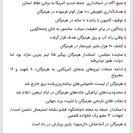
منبع آگاه در استانداری: حمله جدید آمریکا به برخی نقاط استان
هدف‌گذاری تعویض ۱۰۰ هزار کولر فرسوده در هرمزگان
توقیف کامیون با راننده ۱۰ ساله در هرمزگان
پنتاگون در برابر حقیقت میناب؛ سانسور به جای پاسخگویی
وقتی راه، آب و ریل هرمزگان هدف قرار گرفت
کشف ۲۰ هزار ماینر غیرمجاز در هرمزگان
نماینده مجلس: استاندار هرمزگان پیگیر ۸۵ لیتر بنزین مازاد بود اما
دولت هنوز نپذیرفته
ادامه حملات نیروهای متجاوز آمریکایی به هرمزگان/ ۸ شهید و ۱۹
مجروح
هرمزگان از لیست خاموشی‌های برنامه‌ریزی‌شده برق خارج شد
محدودیت‌های ترافیکی جاده‌های هرمزگان در ایام اربعین اعلام شد
نجات طلای نارنجی هرمزگان با تثبیت برند جهانی
استاندار: حمله به محله «چاه‌تنگو» قشم نشانه استیصال دشمن است/
شهادت ۳ عضو یک خانواده قشمی
هرمزگان در آماده‌باش «ال‌نینو»؛ پاییز پربارش در راه است