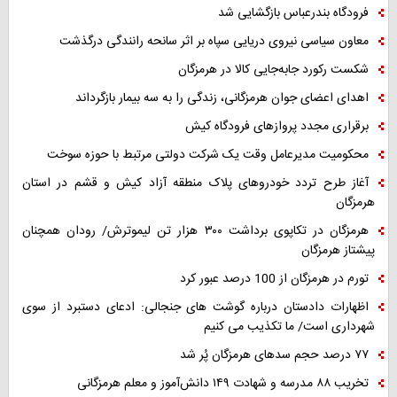
فرودگاه بندرعباس بازگشایی شد
معاون سیاسی نیروی دریایی سپاه بر اثر سانحه رانندگی درگذشت
شکست رکورد جابه‌جایی کالا در هرمزگان
اهدای اعضای جوان هرمزگانی، زندگی را به سه بیمار بازگرداند
برقراری مجدد پروازهای فرودگاه کیش
محکومیت مدیرعامل وقت یک شرکت دولتی مرتبط با حوزه سوخت
آغاز طرح تردد خودروهای پلاک منطقه آزاد کیش و قشم در استان
هرمزگان
هرمزگان در تکاپوی برداشت ۳۰۰ هزار تن لیموترش/ رودان همچنان
پیشتاز هرمزگان
تورم در هرمزگان از 100 درصد عبور کرد
اظهارات دادستان درباره گوشت های جنجالی: ادعای دستبرد از سوی
شهرداری است/ ما تکذیب می کنیم
۷۷ درصد حجم سدهای هرمزگان پُر شد
تخریب ۸۸ مدرسه و شهادت ۱۴۹ دانش‌آموز و معلم هرمزگانی