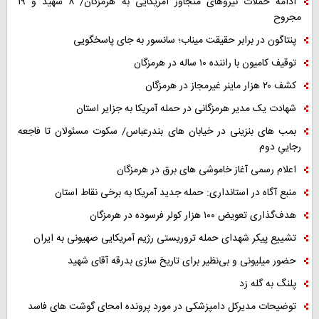
ادامه حملات نیروهای متجاوز آمریکایی به هرمزگان/ ۸ شهید و ۱۹
مجروح
پنتاگون در برابر حقیقت میناب؛ سانسور به جای پاسخگویی
توقیف کامیون با راننده ۱۰ ساله در هرمزگان
کشف ۲۰ هزار ماینر غیرمجاز در هرمزگان
شهادت یک مدیر هرمزگانی در حمله آمریکا به جزایر استان
بمب های بنزینی در خیابان های بندرعباس/ سکوت مسئولان تا فاجعه
رجاییِ دوم
اعلام رسمی آغاز خاموشی های برق در هرمزگان
منبع آگاه در استانداری: حمله جدید آمریکا به برخی نقاط استان
هدف‌گذاری تعویض ۱۰۰ هزار کولر فرسوده در هرمزگان
تشییع پیکر شهدای حمله تروریستی رژیم آمریکایی صهیونی به ایران
حضور میلیونی و بی‌نظیر برای تاریخ سازی بدرقه آقای شهید
پلنگ به گله زد
توضیحات مدیرکل دامپزشکی در مورد پرونده امحای گوشت های فاسد