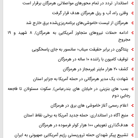
استاندار: تردد در تمام محورهای مواصلاتی هرمزگان برقرار است
وقتی راه، آب و ریل هرمزگان هدف قرار گرفت
هرمزگان از لیست خاموشی‌های برنامه‌ریزی‌شده برق خارج شد
ادامه حملات نیروهای متجاوز آمریکایی به هرمزگان/ ۸ شهید و ۱۹
مجروح
پنتاگون در برابر حقیقت میناب؛ سانسور به جای پاسخگویی
توقیف کامیون با راننده ۱۰ ساله در هرمزگان
کشف ۲۰ هزار ماینر غیرمجاز در هرمزگان
شهادت یک مدیر هرمزگانی در حمله آمریکا به جزایر استان
بمب های بنزینی در خیابان های بندرعباس/ سکوت مسئولان تا فاجعه
رجاییِ دوم
اعلام رسمی آغاز خاموشی های برق در هرمزگان
منبع آگاه در استانداری: حمله جدید آمریکا به برخی نقاط استان
هدف‌گذاری تعویض ۱۰۰ هزار کولر فرسوده در هرمزگان
تشییع پیکر شهدای حمله تروریستی رژیم آمریکایی صهیونی به ایران