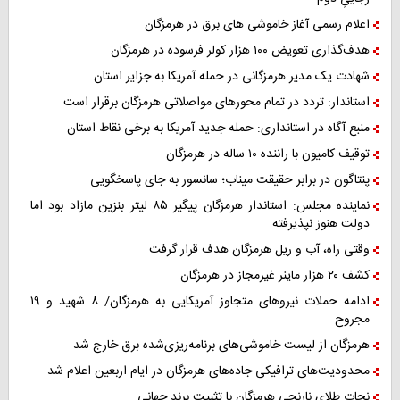
اعلام رسمی آغاز خاموشی های برق در هرمزگان
هدف‌گذاری تعویض ۱۰۰ هزار کولر فرسوده در هرمزگان
شهادت یک مدیر هرمزگانی در حمله آمریکا به جزایر استان
استاندار: تردد در تمام محورهای مواصلاتی هرمزگان برقرار است
منبع آگاه در استانداری: حمله جدید آمریکا به برخی نقاط استان
توقیف کامیون با راننده ۱۰ ساله در هرمزگان
پنتاگون در برابر حقیقت میناب؛ سانسور به جای پاسخگویی
نماینده مجلس: استاندار هرمزگان پیگیر ۸۵ لیتر بنزین مازاد بود اما
دولت هنوز نپذیرفته
وقتی راه، آب و ریل هرمزگان هدف قرار گرفت
کشف ۲۰ هزار ماینر غیرمجاز در هرمزگان
ادامه حملات نیروهای متجاوز آمریکایی به هرمزگان/ ۸ شهید و ۱۹
مجروح
هرمزگان از لیست خاموشی‌های برنامه‌ریزی‌شده برق خارج شد
محدودیت‌های ترافیکی جاده‌های هرمزگان در ایام اربعین اعلام شد
نجات طلای نارنجی هرمزگان با تثبیت برند جهانی