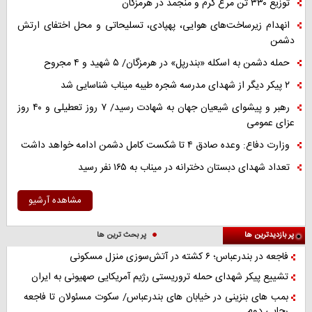
توزیع ۳۳۰ تن مرغ گرم و منجمد در هرمزگان
انهدام زیرساخت‌های هوایی، پهپادی، تسلیحاتی و محل اختفای ارتش
دشمن
حمله دشمن به اسکله «بندرپل» در هرمزگان/ ۵ شهید و ۴ مجروح
۲ پیکر دیگر از شهدای مدرسه شجره طیبه میناب شناسایی شد
رهبر و پیشوای شیعیان جهان به شهادت رسید/ ۷ روز تعطیلی و ۴۰ روز
عزای عمومی
وزارت دفاع: وعده صادق ۴ تا شکست کامل دشمن ادامه خواهد داشت
تعداد شهدای دبستان دخترانه در میناب به ۱۶۵ نفر رسید
مشاهده آرشیو
پر بازدیدترین ها
پر بحث ترین ها
فاجعه در بندرعباس؛ ۶ کشته در آتش‌سوزی منزل مسکونی
تشییع پیکر شهدای حمله تروریستی رژیم آمریکایی صهیونی به ایران
بمب های بنزینی در خیابان های بندرعباس/ سکوت مسئولان تا فاجعه
رجاییِ دوم