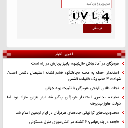
آخرین اخبار
هرمزگان در آماده‌باش «ال‌نینو»؛ پاییز پربارش در راه است
استاندار: حمله به محله «چاه‌تنگو» قشم نشانه استیصال دشمن است/
شهادت ۳ عضو یک خانواده قشمی
نجات طلای نارنجی هرمزگان با تثبیت برند جهانی
نماینده مجلس: استاندار هرمزگان پیگیر ۸۵ لیتر بنزین مازاد بود اما
دولت هنوز نپذیرفته
محدودیت‌های ترافیکی جاده‌های هرمزگان در ایام اربعین اعلام شد
فاجعه در بندرعباس؛ ۶ کشته در آتش‌سوزی منزل مسکونی