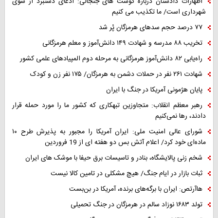
اظهارات دادستان درباره گوشت های جنجالی: ادعای دستبرد از سوی
شهرداری است/ ما تکذیب می کنیم
۷۷ درصد حجم سدهای هرمزگان پُر شد
تخریب ۸۸ مدرسه و شهادت ۱۴۹ دانش‌آموز و معلم هرمزگانی
راه‌یابی ۸۲ دانش‌آموز هرمزگانی به مرحله دوم المپیادهای علمی کشور
شهادت ۲۶۱ نفر در حملات دشمن به هرمزگان/ ۱۷۵ نفر زن و کودک
پایان هژمونی آمریکا در جنگ با ایران
رهبر معظم انقلاب: متجاوزین تبهکاری که کشور ما را مورد حمله قرار
دادند، رها نمی‌کنیم
شورای عالی امنیت ملی: ایران آمریکا را مجبور به پذیرش طرح ۱۰
ماده‌ای خود کرد/ اعلام آتش بس دو هفته ای از 19 فروردین
شخم زنی پالایشگاه، بنادر و تاسیسات برق حیفا با موشک های ایران
ثبات بازار در ایام جنگ/ هیچ مشکلی در تامین کالا نیست
هاآرتص: ایران با برگه‌های برنده، آمریکا در بن‌بست
تولد ۱۶۸۳ نوزاد سالم در هرمزگان در جنگ تحمیلی