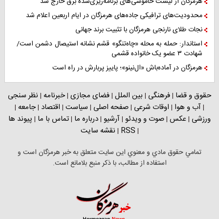
هرمزگان از لیست خاموشی‌های برنامه‌ریزی‌شده برق خارج شد
محدودیت‌های ترافیکی جاده‌های هرمزگان در ایام اربعین اعلام شد
نجات طلای نارنجی هرمزگان با تثبیت برند جهانی
استاندار: حمله به محله «چاه‌تنگو» قشم نشانه استیصال دشمن است/
شهادت ۳ عضو یک خانواده قشمی
هرمزگان در آماده‌باش «ال‌نینو»؛ پاییز پربارش در راه است
حقوق و قضا
فرهنگی
بین الملل
فضای مجازی
خبرنامه
نظر سنجی
|
|
|
|
|
آب و هوا
اوقات شرعی
صفحه اصلی
سیاست
اقتصاد
جامعه
|
|
|
|
|
|
|
ورزشی
عکس
صوت و ویدئو
آرشیو
درباره ما
تماس با ما
پیوند ها
|
|
|
|
|
|
RSS
نقشه سایت
|
|
تمامي حقوق مادي و معنوي اين سايت متعلق به خبر هرمزگان است و
استفاده از مطالب، با ذکر منبع بلامانع است.