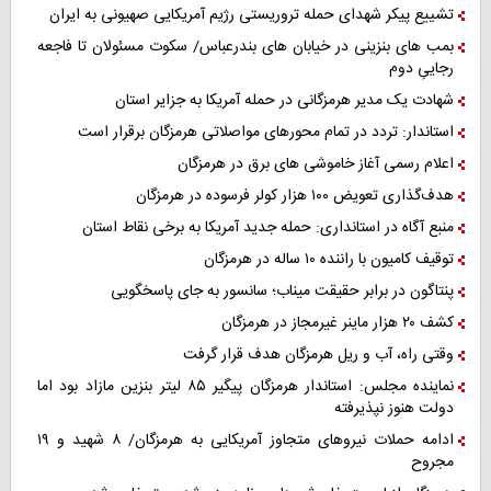
تشییع پیکر شهدای حمله تروریستی رژیم آمریکایی صهیونی به ایران
بمب های بنزینی در خیابان های بندرعباس/ سکوت مسئولان تا فاجعه
رجاییِ دوم
شهادت یک مدیر هرمزگانی در حمله آمریکا به جزایر استان
استاندار: تردد در تمام محورهای مواصلاتی هرمزگان برقرار است
اعلام رسمی آغاز خاموشی های برق در هرمزگان
هدف‌گذاری تعویض ۱۰۰ هزار کولر فرسوده در هرمزگان
منبع آگاه در استانداری: حمله جدید آمریکا به برخی نقاط استان
توقیف کامیون با راننده ۱۰ ساله در هرمزگان
پنتاگون در برابر حقیقت میناب؛ سانسور به جای پاسخگویی
کشف ۲۰ هزار ماینر غیرمجاز در هرمزگان
وقتی راه، آب و ریل هرمزگان هدف قرار گرفت
نماینده مجلس: استاندار هرمزگان پیگیر ۸۵ لیتر بنزین مازاد بود اما
دولت هنوز نپذیرفته
ادامه حملات نیروهای متجاوز آمریکایی به هرمزگان/ ۸ شهید و ۱۹
مجروح