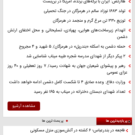
هاآرتص: ایران با برگه‌های برنده، آمریکا در بن‌بست
تولد ۱۶۸۳ نوزاد سالم در هرمزگان در جنگ تحمیلی
توزیع ۳۳۰ تن مرغ گرم و منجمد در هرمزگان
انهدام زیرساخت‌های هوایی، پهپادی، تسلیحاتی و محل اختفای ارتش
دشمن
حمله دشمن به اسکله «بندرپل» در هرمزگان/ ۵ شهید و ۴ مجروح
۲ پیکر دیگر از شهدای مدرسه شجره طیبه میناب شناسایی شد
رهبر و پیشوای شیعیان جهان به شهادت رسید/ ۷ روز تعطیلی و ۴۰ روز
عزای عمومی
وزارت دفاع: وعده صادق ۴ تا شکست کامل دشمن ادامه خواهد داشت
تعداد شهدای دبستان دخترانه در میناب به ۱۶۵ نفر رسید
مشاهده آرشیو
پر بازدیدترین ها
پر بحث ترین ها
فاجعه در بندرعباس؛ ۶ کشته در آتش‌سوزی منزل مسکونی