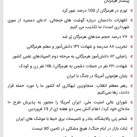
پیشتاز هرمزگان
تورم در هرمزگان از 100 درصد عبور کرد
اظهارات دادستان درباره گوشت های جنجالی: ادعای دستبرد از سوی
شهرداری است/ ما تکذیب می کنیم
۷۷ درصد حجم سدهای هرمزگان پُر شد
تخریب ۸۸ مدرسه و شهادت ۱۴۹ دانش‌آموز و معلم هرمزگانی
راه‌یابی ۸۲ دانش‌آموز هرمزگانی به مرحله دوم المپیادهای علمی کشور
شهادت ۲۶۱ نفر در حملات دشمن به هرمزگان/ ۱۷۵ نفر زن و کودک
پایان هژمونی آمریکا در جنگ با ایران
رهبر معظم انقلاب: متجاوزین تبهکاری که کشور ما را مورد حمله قرار
دادند، رها نمی‌کنیم
شورای عالی امنیت ملی: ایران آمریکا را مجبور به پذیرش طرح ۱۰
ماده‌ای خود کرد/ اعلام آتش بس دو هفته ای از 19 فروردین
شخم زنی پالایشگاه، بنادر و تاسیسات برق حیفا با موشک های ایران
ثبات بازار در ایام جنگ/ هیچ مشکلی در تامین کالا نیست