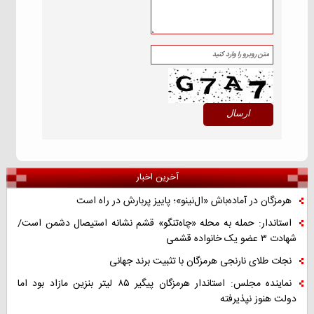
آخرین اخبار
هرمزگان در آماده‌باش «ال‌نینو»؛ پاییز پربارش در راه است
استاندار: حمله به محله «چاه‌تنگو» قشم نشانه استیصال دشمن است/
شهادت ۳ عضو یک خانواده قشمی
نجات طلای نارنجی هرمزگان با تثبیت برند جهانی
نماینده مجلس: استاندار هرمزگان پیگیر ۸۵ لیتر بنزین مازاد بود اما
دولت هنوز نپذیرفته