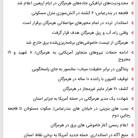
محدودیت‌های ترافیکی جاده‌های هرمزگان در ایام اربعین اعلام شد
فاجعه در بندرعباس؛ ۶ کشته در آتش‌سوزی منزل مسکونی
استاندار: تردد در تمام محورهای مواصلاتی هرمزگان برقرار است
وقتی راه، آب و ریل هرمزگان هدف قرار گرفت
هرمزگان از لیست خاموشی‌های برنامه‌ریزی‌شده برق خارج شد
ادامه حملات نیروهای متجاوز آمریکایی به هرمزگان/ ۸ شهید و ۱۹
مجروح
پنتاگون در برابر حقیقت میناب؛ سانسور به جای پاسخگویی
توقیف کامیون با راننده ۱۰ ساله در هرمزگان
کشف ۲۰ هزار ماینر غیرمجاز در هرمزگان
شهادت یک مدیر هرمزگانی در حمله آمریکا به جزایر استان
بمب های بنزینی در خیابان های بندرعباس/ سکوت مسئولان تا فاجعه
رجاییِ دوم
اعلام رسمی آغاز خاموشی های برق در هرمزگان
منبع آگاه در استانداری: حمله جدید آمریکا به برخی نقاط استان