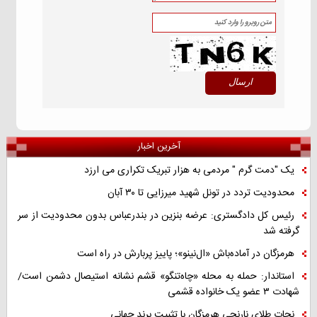
آخرین اخبار
یک "دمت گرم " مردمی به هزار تبریک تکراری می ارزد
محدودیت تردد در تونل شهید میرزایی تا ۳۰ آبان
رئیس کل دادگستری: عرضه بنزین در بندرعباس بدون محدودیت از سر
گرفته شد
هرمزگان در آماده‌باش «ال‌نینو»؛ پاییز پربارش در راه است
استاندار: حمله به محله «چاه‌تنگو» قشم نشانه استیصال دشمن است/
شهادت ۳ عضو یک خانواده قشمی
نجات طلای نارنجی هرمزگان با تثبیت برند جهانی