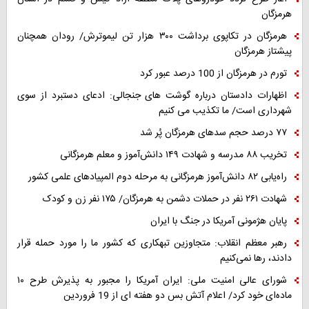
هرمزگان
هرمزگان در تکاپوی برداشت ۳۰۰ هزار تن لیموترش/ رودان همچنان
پیشتاز هرمزگان
تورم در هرمزگان از 100 درصد عبور کرد
اظهارات دادستان درباره گوشت های جنجالی: ادعای دستبرد از سوی
شهرداری است/ ما تکذیب می کنیم
۷۷ درصد حجم سدهای هرمزگان پُر شد
تخریب ۸۸ مدرسه و شهادت ۱۴۹ دانش‌آموز و معلم هرمزگانی
راه‌یابی ۸۲ دانش‌آموز هرمزگانی به مرحله دوم المپیادهای علمی کشور
شهادت ۲۶۱ نفر در حملات دشمن به هرمزگان/ ۱۷۵ نفر زن و کودک
پایان هژمونی آمریکا در جنگ با ایران
رهبر معظم انقلاب: متجاوزین تبهکاری که کشور ما را مورد حمله قرار
دادند، رها نمی‌کنیم
شورای عالی امنیت ملی: ایران آمریکا را مجبور به پذیرش طرح ۱۰
ماده‌ای خود کرد/ اعلام آتش بس دو هفته ای از 19 فروردین