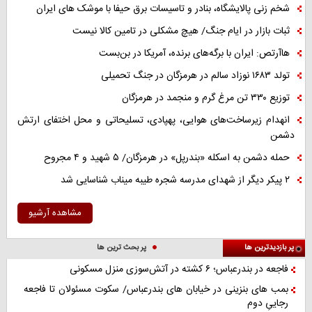
شخم زنی پالایشگاه، بنادر و تاسیسات برق حیفا با موشک های ایران
ثبات بازار در ایام جنگ/ هیچ مشکلی در تامین کالا نیست
هاآرتص: ایران با برگه‌های برنده، آمریکا در بن‌بست
تولد ۱۶۸۳ نوزاد سالم در هرمزگان در جنگ تحمیلی
توزیع ۳۳۰ تن مرغ گرم و منجمد در هرمزگان
انهدام زیرساخت‌های هوایی، پهپادی، تسلیحاتی و محل اختفای ارتش
دشمن
حمله دشمن به اسکله «بندرپل» در هرمزگان/ ۵ شهید و ۴ مجروح
۲ پیکر دیگر از شهدای مدرسه شجره طیبه میناب شناسایی شد
مشاهده آرشیو
پر بازدیدترین ها
پر بحث ترین ها
فاجعه در بندرعباس؛ ۶ کشته در آتش‌سوزی منزل مسکونی
بمب های بنزینی در خیابان های بندرعباس/ سکوت مسئولان تا فاجعه
رجاییِ دوم