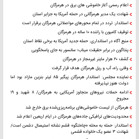
اعلام رسمی آغاز خاموشی های برق در هرمزگان
شهادت یک مدیر هرمزگانی در حمله آمریکا به جزایر استان
استاندار: تردد در تمام محورهای مواصلاتی هرمزگان برقرار است
توقیف کامیون با راننده ۱۰ ساله در هرمزگان
منبع آگاه در استانداری: حمله جدید آمریکا به برخی نقاط استان
پنتاگون در برابر حقیقت میناب؛ سانسور به جای پاسخگویی
کشف ۲۰ هزار ماینر غیرمجاز در هرمزگان
وقتی راه، آب و ریل هرمزگان هدف قرار گرفت
نماینده مجلس: استاندار هرمزگان پیگیر ۸۵ لیتر بنزین مازاد بود اما
دولت هنوز نپذیرفته
ادامه حملات نیروهای متجاوز آمریکایی به هرمزگان/ ۸ شهید و ۱۹
مجروح
هرمزگان از لیست خاموشی‌های برنامه‌ریزی‌شده برق خارج شد
محدودیت‌های ترافیکی جاده‌های هرمزگان در ایام اربعین اعلام شد
استاندار: حمله به محله «چاه‌تنگو» قشم نشانه استیصال دشمن است/
شهادت ۳ عضو یک خانواده قشمی