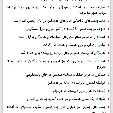
نماینده مجلس: استاندار هرمزگان پیگیر ۸۵ لیتر بنزین مازاد بود اما
دولت هنوز نپذیرفته
محدودیت‌های ترافیکی جاده‌های هرمزگان در ایام اربعین اعلام شد
فاجعه در بندرعباس؛ ۶ کشته در آتش‌سوزی منزل مسکونی
استاندار: تردد در تمام محورهای مواصلاتی هرمزگان برقرار است
وقتی راه، آب و ریل هرمزگان هدف قرار گرفت
هرمزگان از لیست خاموشی‌های برنامه‌ریزی‌شده برق خارج شد
ادامه حملات نیروهای متجاوز آمریکایی به هرمزگان/ ۸ شهید و ۱۹
مجروح
پنتاگون در برابر حقیقت میناب؛ سانسور به جای پاسخگویی
توقیف کامیون با راننده ۱۰ ساله در هرمزگان
کشف ۲۰ هزار ماینر غیرمجاز در هرمزگان
شهادت یک مدیر هرمزگانی در حمله آمریکا به جزایر استان
بمب های بنزینی در خیابان های بندرعباس/ سکوت مسئولان تا فاجعه
رجاییِ دوم