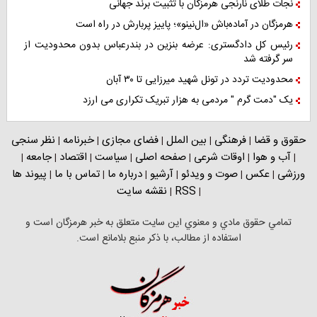
نجات طلای نارنجی هرمزگان با تثبیت برند جهانی
هرمزگان در آماده‌باش «ال‌نینو»؛ پاییز پربارش در راه است
رئیس کل دادگستری: عرضه بنزین در بندرعباس بدون محدودیت از
سر گرفته شد
محدودیت تردد در تونل شهید میرزایی تا ۳۰ آبان
یک "دمت گرم " مردمی به هزار تبریک تکراری می ارزد
حقوق و قضا
فرهنگی
بین الملل
فضای مجازی
خبرنامه
نظر سنجی
|
|
|
|
|
آب و هوا
اوقات شرعی
صفحه اصلی
سیاست
اقتصاد
جامعه
|
|
|
|
|
|
|
ورزشی
عکس
صوت و ویدئو
آرشیو
درباره ما
تماس با ما
پیوند ها
|
|
|
|
|
|
RSS
نقشه سایت
|
|
تمامي حقوق مادي و معنوي اين سايت متعلق به خبر هرمزگان است و
استفاده از مطالب، با ذکر منبع بلامانع است.