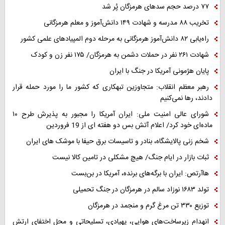
۷۷ درصد حجم سدهای هرمزگان پُر شد
تخریب ۸۸ مدرسه و شهادت ۱۴۹ دانش‌آموز و معلم هرمزگانی
راه‌یابی ۸۲ دانش‌آموز هرمزگانی به مرحله دوم المپیادهای علمی کشور
شهادت ۲۶۱ نفر در حملات دشمن به هرمزگان/ ۱۷۵ نفر زن و کودک
پایان هژمونی آمریکا در جنگ با ایران
رهبر معظم انقلاب: متجاوزین تبهکاری که کشور ما را مورد حمله قرار
دادند، رها نمی‌کنیم
شورای عالی امنیت ملی: ایران آمریکا را مجبور به پذیرش طرح ۱۰
ماده‌ای خود کرد/ اعلام آتش بس دو هفته ای از 19 فروردین
شخم زنی پالایشگاه، بنادر و تاسیسات برق حیفا با موشک های ایران
ثبات بازار در ایام جنگ/ هیچ مشکلی در تامین کالا نیست
هاآرتص: ایران با برگه‌های برنده، آمریکا در بن‌بست
تولد ۱۶۸۳ نوزاد سالم در هرمزگان در جنگ تحمیلی
توزیع ۳۳۰ تن مرغ گرم و منجمد در هرمزگان
انهدام زیرساخت‌های هوایی، پهپادی، تسلیحاتی و محل اختفای ارتش