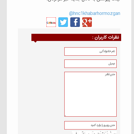
hnc1khabarhormozgan@
نظرات كاربران :