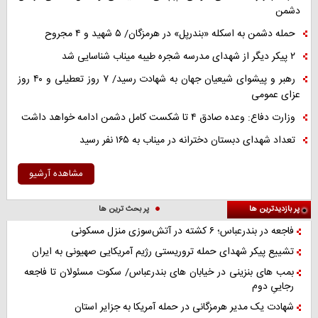
دشمن
حمله دشمن به اسکله «بندرپل» در هرمزگان/ ۵ شهید و ۴ مجروح
۲ پیکر دیگر از شهدای مدرسه شجره طیبه میناب شناسایی شد
رهبر و پیشوای شیعیان جهان به شهادت رسید/ ۷ روز تعطیلی و ۴۰ روز
عزای عمومی
وزارت دفاع: وعده صادق ۴ تا شکست کامل دشمن ادامه خواهد داشت
تعداد شهدای دبستان دخترانه در میناب به ۱۶۵ نفر رسید
مشاهده آرشیو
پر بازدیدترین ها
پر بحث ترین ها
فاجعه در بندرعباس؛ ۶ کشته در آتش‌سوزی منزل مسکونی
تشییع پیکر شهدای حمله تروریستی رژیم آمریکایی صهیونی به ایران
بمب های بنزینی در خیابان های بندرعباس/ سکوت مسئولان تا فاجعه
رجاییِ دوم
شهادت یک مدیر هرمزگانی در حمله آمریکا به جزایر استان