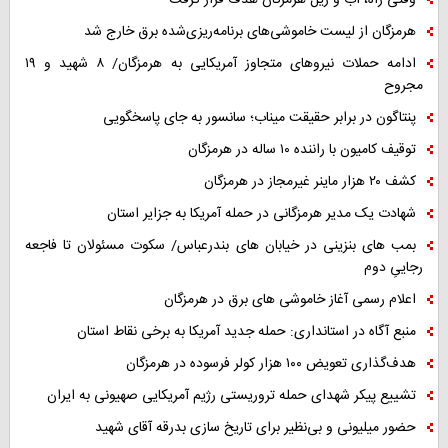
وقتی راه، آب و ریل هرمزگان هدف قرار گرفت
هرمزگان از لیست خاموشی‌های برنامه‌ریزی‌شده برق خارج شد
ادامه حملات نیروهای متجاوز آمریکایی به هرمزگان/ ۸ شهید و ۱۹
مجروح
پنتاگون در برابر حقیقت میناب؛ سانسور به جای پاسخگویی
توقیف کامیون با راننده ۱۰ ساله در هرمزگان
کشف ۲۰ هزار ماینر غیرمجاز در هرمزگان
شهادت یک مدیر هرمزگانی در حمله آمریکا به جزایر استان
بمب های بنزینی در خیابان های بندرعباس/ سکوت مسئولان تا فاجعه
رجاییِ دوم
اعلام رسمی آغاز خاموشی های برق در هرمزگان
منبع آگاه در استانداری: حمله جدید آمریکا به برخی نقاط استان
هدف‌گذاری تعویض ۱۰۰ هزار کولر فرسوده در هرمزگان
تشییع پیکر شهدای حمله تروریستی رژیم آمریکایی صهیونی به ایران
حضور میلیونی و بی‌نظیر برای تاریخ سازی بدرقه آقای شهید