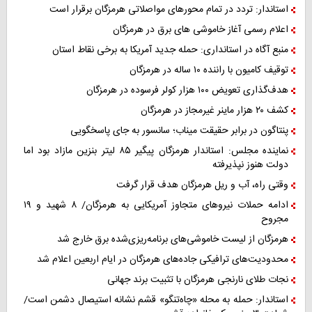
استاندار: تردد در تمام محورهای مواصلاتی هرمزگان برقرار است
اعلام رسمی آغاز خاموشی های برق در هرمزگان
منبع آگاه در استانداری: حمله جدید آمریکا به برخی نقاط استان
توقیف کامیون با راننده ۱۰ ساله در هرمزگان
هدف‌گذاری تعویض ۱۰۰ هزار کولر فرسوده در هرمزگان
کشف ۲۰ هزار ماینر غیرمجاز در هرمزگان
پنتاگون در برابر حقیقت میناب؛ سانسور به جای پاسخگویی
نماینده مجلس: استاندار هرمزگان پیگیر ۸۵ لیتر بنزین مازاد بود اما
دولت هنوز نپذیرفته
وقتی راه، آب و ریل هرمزگان هدف قرار گرفت
ادامه حملات نیروهای متجاوز آمریکایی به هرمزگان/ ۸ شهید و ۱۹
مجروح
هرمزگان از لیست خاموشی‌های برنامه‌ریزی‌شده برق خارج شد
محدودیت‌های ترافیکی جاده‌های هرمزگان در ایام اربعین اعلام شد
نجات طلای نارنجی هرمزگان با تثبیت برند جهانی
استاندار: حمله به محله «چاه‌تنگو» قشم نشانه استیصال دشمن است/