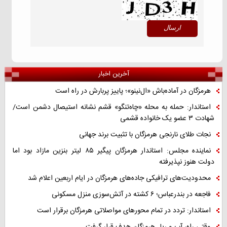
آخرین اخبار
هرمزگان در آماده‌باش «ال‌نینو»؛ پاییز پربارش در راه است
استاندار: حمله به محله «چاه‌تنگو» قشم نشانه استیصال دشمن است/
شهادت ۳ عضو یک خانواده قشمی
نجات طلای نارنجی هرمزگان با تثبیت برند جهانی
نماینده مجلس: استاندار هرمزگان پیگیر ۸۵ لیتر بنزین مازاد بود اما
دولت هنوز نپذیرفته
محدودیت‌های ترافیکی جاده‌های هرمزگان در ایام اربعین اعلام شد
فاجعه در بندرعباس؛ ۶ کشته در آتش‌سوزی منزل مسکونی
استاندار: تردد در تمام محورهای مواصلاتی هرمزگان برقرار است